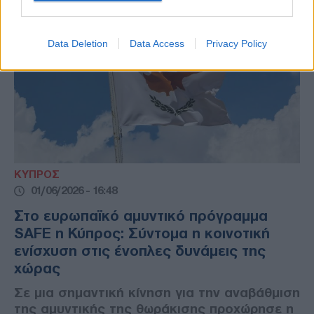
Data Deletion
Data Access
Privacy Policy
ΚΥΠΡΟΣ
01/06/2026 - 16:48
Στο ευρωπαϊκό αμυντικό πρόγραμμα
SAFE η Κύπρος: Σύντομα η κοινοτική
ενίσχυση στις ένοπλες δυνάμεις της
χώρας
Σε μια σημαντική κίνηση για την αναβάθμιση
της αμυντικής της θωράκισης προχώρησε η