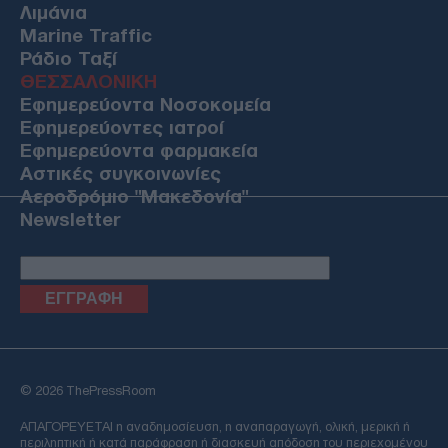
Λιμάνια
Marine Traffic
Ράδιο Ταξί
ΘΕΣΣΑΛΟΝΙΚΗ
Εφημερεύοντα Νοσοκομεία
Εφημερεύοντες ιατροί
Εφημερεύοντα φαρμακεία
Αστικές συγκοινωνίες
Αεροδρόμιο "Μακεδονία"
Newsletter
Email
© 2026 ThePressRoom
ΑΠΑΓΟΡΕΥΕΤΑΙ η αναδημοσίευση, η αναπαραγωγή, ολική, μερική ή
περιληπτική ή κατά παράφραση ή διασκευή απόδοση του περιεχομένου