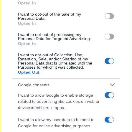
grant or deny consent to Google and its third-party tags to
Opted In
use your data for below specified purposes in below Google
consent section.
I want to opt-out of the Sale of my
ΚΥΠΡΟΣ
Personal Data.
Opted In
11/06/2026 - 10:03
Παζάρι Άγκυρας με «νόμισμα» το
I want to opt-out of processing my
Personal Data for Targeted Advertising.
Κυπριακό: Δώρα από τις Βρυξέλλες ζητά
Opted In
η τουρκική πλευρά, αλλά κρατά την ΕΕ
I want to opt-out of Collection, Use,
εκτός διαπραγματεύσεων
Retention, Sale, and/or Sharing of my
Personal Data that Is Unrelated with the
Σύμφωνα με εκτιμήσεις του ΟΗΕ και ξένων
Purposes for which it was collected.
Opted Out
παραγόντων, τις οποίες επικαλείται ο
Φιλελεύθερος, η Τουρκία προσπαθεί να
Google consents
πείσει τη διεθνή κοινότητα ότι είναι έτοιμη
να κάνει βήματα προόδου στο Κυπριακό,
I want to allow Google to enable storage
υπό την προϋπόθεση ότι οι Βρυξέλλες θα
related to advertising like cookies on web or
ικανοποιήσουν πρώτες τα δικά της πάγια
device identifiers in apps.
αιτήματα.
I want to allow my user data to be sent to
Google for online advertising purposes.