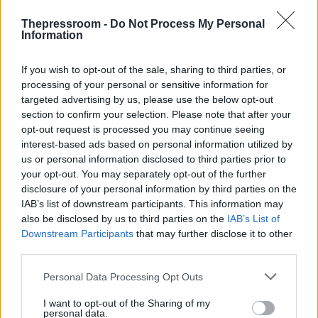
παρουσία ελληνικών F-16 και φρεγάτας
Thepressroom -
Do Not Process My Personal
στην Κύπρο – Τι προβλέπει η συμφωνία
Information
με τη Γαλλία
If you wish to opt-out of the sale, sharing to third parties, or
Σαφείς διευκρινίσεις αναφορικά με το
processing of your personal or sensitive information for
καθεστώς παραμονής των ελληνικών και
targeted advertising by us, please use the below opt-out
γαλλικών στρατιωτικών δυνάμεων στην
section to confirm your selection. Please note that after your
Κύπρο έδωσε ο Υπουργός Άμυνας, Βασίλης
opt-out request is processed you may continue seeing
Πάλμας.
interest-based ads based on personal information utilized by
us or personal information disclosed to third parties prior to
your opt-out. You may separately opt-out of the further
disclosure of your personal information by third parties on the
IAB’s list of downstream participants. This information may
also be disclosed by us to third parties on the
IAB’s List of
Downstream Participants
that may further disclose it to other
third parties.
Please note that this website/app uses one or more Google
Personal Data Processing Opt Outs
services and may gather and store information including but
not limited to your visit or usage behaviour. You may click to
I want to opt-out of the Sharing of my
personal data.