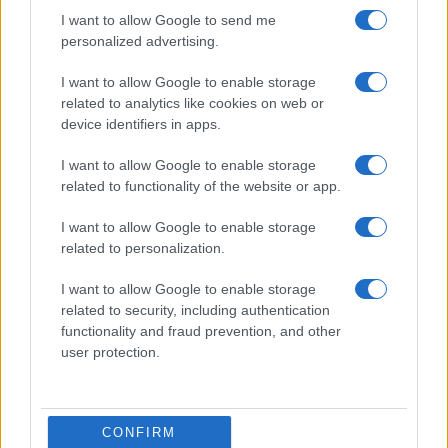
I want to allow Google to send me
personalized advertising.
I want to allow Google to enable storage
related to analytics like cookies on web or
device identifiers in apps.
I want to allow Google to enable storage
related to functionality of the website or app.
I want to allow Google to enable storage
related to personalization.
ΤΟΥΡΚΙΑ
03/06/2026 - 16:58
I want to allow Google to enable storage
Τουρκικές αντιδράσεις για την ένταξη
related to security, including authentication
της Κύπρου στο πρόγραμμα SAFE
functionality and fraud prevention, and other
user protection.
Εκνευρισμός στην Άγκυρα για το
εξοπλιστικό πακέτο της Λευκωσίας
CONFIRM