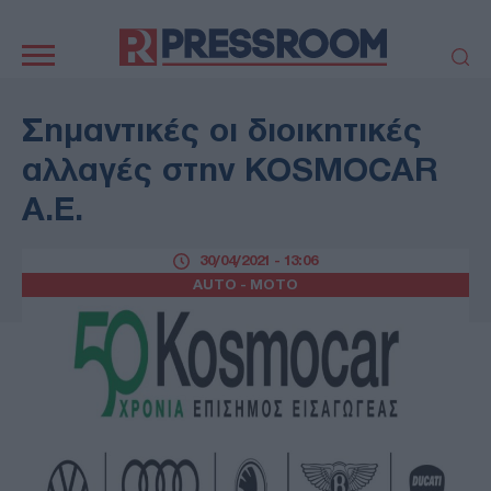
Κεντρική
πλοήγηση
ΠΟΛΙΤΙΚΗ
ΤΟΥΡΚΙΑ
Σημαντικές οι διοικητικές
ΟΙΚΟΝΟΜΙΑ
ΕΛΛΑΔΑ
αλλαγές στην KOSMOCAR
ΕΚΚΛΗΣΙΑ
ΑΜΥΝΑ
A.E.
ΔΙΕΘΝΗ
ΚΥΠΡΟΣ
MEDIA
LIFESTYLE
30/04/2021 - 13:06
SPORTS
ΑΥΤΟΔΙΟΙΚΗΣΗ
AUTO - MOTO
AUTO - MOTO
ΓΑΣΤΡΟΝΟΜΙΑ
ΥΓΕΙΑ
ΤΕΧΝΟΛΟΓΙΑ
ΠΑΡΑΞΕΝΑ
ΖΩΔΙΑ
ΑΡΘΡΟΓΡΑΦΙΑ