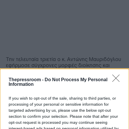
Την τελευταία τριετία ο κ. Αντώνης Μαυριδόγλου
εφήρμοσε σύγχρονες μορφές διοίκησης και
συνέβαλε στη σημαντική ανάπτυξη της εταιρείας
τόσο στη θέση της στην αγορά όσο και σε
Thepressroom -
Do Not Process My Personal
επίπεδο οικονομικών αποτελεσμάτων.
Information
Υπήρξε πρωτεργάτης στην περαιτέρω
If you wish to opt-out of the sale, sharing to third parties, or
αναβάθμιση του κοινωνικού αποτυπώματος της
processing of your personal or sensitive information for
εταιρείας με σειρά ενεργειών εταιρικής
targeted advertising by us, please use the below opt-out
κοινωνικής ευθύνης και ήταν από τους βασικούς
section to confirm your selection. Please note that after your
συντελεστές υλοποίησης του έργου “Astypalea:
opt-out request is processed you may continue seeing
Smart & Sustainable Island”, της πρωτοβουλίας
interest-based ads based on personal information utilized by