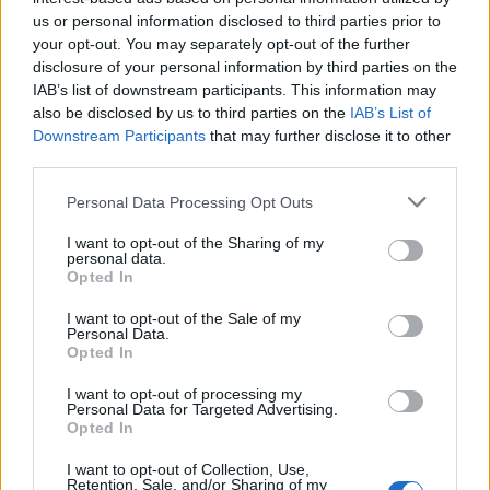
του Volkswagen Group και της Ελληνικής
us or personal information disclosed to third parties prior to
Δημοκρατίας.
your opt-out. You may separately opt-out of the further
disclosure of your personal information by third parties on the
IAB’s list of downstream participants. This information may
Καθήκοντα Διευθύνοντος Συμβούλου της
also be disclosed by us to third parties on the
IAB’s List of
KOSMOCAR αναλαμβάνει από σήμερα ο κ.
Downstream Participants
that may further disclose it to other
Στήβεν Σίρτης, Αντιπρόεδρος του Διοικητικού
third parties.
Συμβουλίου της KOSMOCAR και θα παραμείνει
Μέλος των Διοικητικών Συμβουλίων των
Please note that this website/app uses one or more Google
Personal Data Processing Opt Outs
KOSMOCAR και KARENTA.
services and may gather and store information including but
not limited to your visit or usage behaviour. You may click to
I want to opt-out of the Sharing of my
personal data.
grant or deny consent to Google and its third-party tags to
Ο κ. Διονύσης Μπατιστάτος, μετά από περίπου
Opted In
use your data for below specified purposes in below Google
έξι επιτυχημένα χρόνια ως Διευθύνων Σύμβουλος
consent section.
της KARENTA, ανέλαβε από χθες 28η Απριλίου
I want to opt-out of the Sale of my
Personal Data.
2021 καθήκοντα Γενικού Διευθυντή επί Εμπορικών
Opted In
Θεμάτων & Διευθυντή Πωλήσεων και Marketing
Volkswagen, στην KOSMOCAR ενώ παραμένει
I want to opt-out of processing my
Μέλος στο Διοικητικό Συμβούλιο της KARENTA.
Personal Data for Targeted Advertising.
Opted In
Ο κ. Νικόλαος Πρέζας, μετά από 15 μήνες
I want to opt-out of Collection, Use,
παραμονής τους στη θέση του Διευθυντή
Retention, Sale, and/or Sharing of my