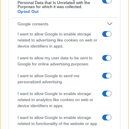
Personal Data that Is Unrelated with the
Πωλήσεων και Marketing Volkswagen,
Purposes for which it was collected.
αποχώρησε από την εταιρία για προσωπικούς
Opted Out
λόγους , αναφέρει η KOSMOCAR στην
ανακοίνωσή της.
Google consents
I want to allow Google to enable storage
related to advertising like cookies on web or
TAGS
device identifiers in apps.
KOSMOCAR
I want to allow my user data to be sent to
Google for online advertising purposes.
I want to allow Google to send me
Ροή Ειδήσεων
personalized advertising.
I want to allow Google to enable storage
ΕΛΛΑΔΑ
related to analytics like cookies on web or
device identifiers in apps.
07/08/26 - 23:32
Πτήση-θρίλερ της Ryanair με σπασμένο παράθυρο:
I want to allow Google to enable storage
Προσφυγές σε ελληνικά και αμερικανικά δικαστήρια από
related to functionality of the website or app.
επιβάτες