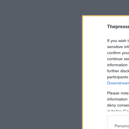
Thepress
If you wish 
sensitive in
confirm you
continue se
information 
further disc
participants
Downstream 
Please note
information 
deny consent
in below Go
Persona