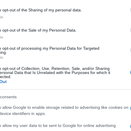
Δ
o opt-out of the Sharing of my personal data.
In
Επί
ηγε
βομ
o opt-out of the Sale of my Personal Data.
υπο
In
Δ
to opt-out of processing my Personal Data for Targeted
ing.
ΕΕ:
In
συν
τρί
o opt-out of Collection, Use, Retention, Sale, and/or Sharing
ersonal Data that Is Unrelated with the Purposes for which it
Ε
lected.
Out
Χαλ
βλά
consents
Δ
o allow Google to enable storage related to advertising like cookies on
evice identifiers in apps.
Μέτ
κατ
o allow my user data to be sent to Google for online advertising
παρ