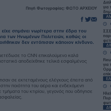
Διπ
για
Πηγή Φωτογραφίας: ΦΩΤΟ ΑΡΧΕΙΟΥ
δημ
Α
 είχε σημάνει νωρίτερα στην έδρα του
ΣΣΕ
παρ
νια των Ηνωμένων Πολιτειών, καθώς οι
φετ
οιήθηκαν δεν εντόπισαν κάποιον κίνδυνο.
Δ
μετέδωσε το CNN επικαλούμενο καλά
Reu
ιστατικό αποδείχθηκε τελικά εσφαλμένος
για
Ορμ
επί
Ε
ησαν σε εκτεταμένους ελέγχους έπειτα από
στην ποιότητα του αέρα και ενδεχόμενη
ε τμήματα του κτιρίου, γεγονός που οδήγησε
Ηλε
ασφαλείας.
Πυρ
φωτ
Δ