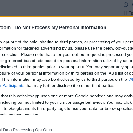
Η Γ
Δρ.
του
room -
Do Not Process My Personal Information
Α
to opt-out of the sale, sharing to third parties, or processing of your per
6 Α
formation for targeted advertising by us, please use the below opt-out s
ατο
r selection. Please note that after your opt-out request is processed y
ακο
eing interest-based ads based on personal information utilized by us or
Ναγ
disclosed to third parties prior to your opt-out. You may separately opt-
Δ
losure of your personal information by third parties on the IAB’s list of
. This information may also be disclosed by us to third parties on the
IA
Participants
that may further disclose it to other third parties.
Γερ
μετ
 that this website/app uses one or more Google services and may gath
δίπ
including but not limited to your visit or usage behaviour. You may click 
Α
 to Google and its third-party tags to use your data for below specifi
ogle consent section.
5 Α
Σάμ
l Data Processing Opt Outs