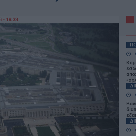
 - 19:33
ΠΟ
Κόμ
εσω
απο
«αρ
Δ
Βανς
δια
εξα
Δ