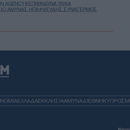
Όλγ
N AGENCY
ΕΠΙΚΊΝΔΥΝΑ ΥΛΙΚΆ
απο
ΙΟ ΑΜΥΝΑΣ ΗΠΑ
ΨΕΥΔΉΣ ΣΥΝΑΓΕΡΜΌΣ
ΗΠ
Δ
Ρωσ
προ
Παρί
απο
Ε
Τρα
που
Τμή
Δ
ΟΝΟΜΙΑ
ΕΛΛΑΔΑ
ΕΚΚΛΗΣΙΑ
ΑΜΥΝΑ
ΔΙΕΘΝΗ
ΚΥΠΡΟΣ
M
Γερ
κατ
δολ
ΠΟ
News