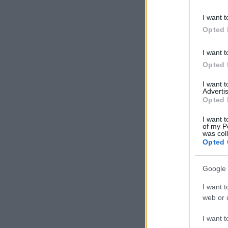
I want t
Opted 
I want t
Opted 
I want 
Advertis
Opted 
I want t
of my P
was col
Opted 
Google 
I want t
web or d
I want t