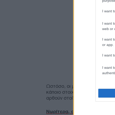
purpose
I want 
I want t
web or d
I want t
or app.
I want t
I want t
authenti
Ωστόσο, οι μετρήσεις και οι έ
κάποιο στοιχείο που να δικαιολ
αρθούν σταδιακά τα περιοριστικ
Νωρίτερα, αρκετοί όροφοι κα