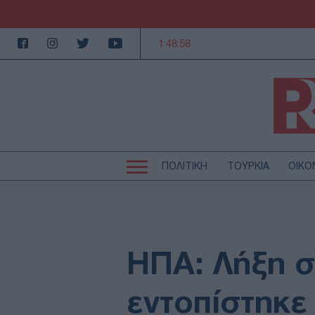
1:48:59
ΠΟΛΙΤΙΚΗ
ΤΟΥΡΚΙΑ
ΟΙΚΟ
Κεντρική
Κεντρική
πλοήγηση
πλοήγηση
ΠΟΛΙΤΙΚΗ
Τ
ΕΚΚΛΗΣΙΑ
Α
MEDIA
LI
ΗΠΑ: Λήξη σ
AUTO - MOTO
Γ
ΠΑΡΑΞΕΝΑ
Ζ
εντοπίστηκε