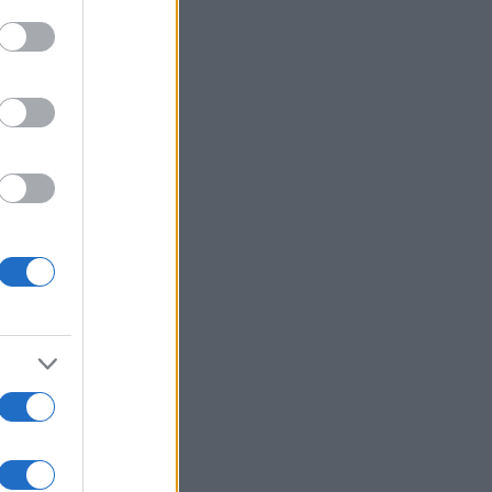
ΙΕΘΝΗ
06/08/26 - 16:22
θεση Μεντβέντεφ στην ιαπωνική
σία: «Δεν αναφέρετε ποιος
βάρδισε τη Χιροσίμα - Είστε
τελείς των ΗΠΑ»
ΙΕΘΝΗ
06/08/26 - 16:10
 «Παραμένουμε ευάλωτοι» όσο οι
οριακοί έλεγχοι εξαρτώνται από
τες χώρες
ΛΛΑΔΑ
06/08/26 - 16:06
κιδική: Πυρκαγιά σε χαμηλή
στηση στο Πόρτο Καρράς
ΙΕΘΝΗ
06/08/26 - 15:50
ωπο 8 μουσουλμανικών κρατών
ά Ισραήλ: Κατηγορίες για
αβίαση του ειρηνευτικού σχεδίου