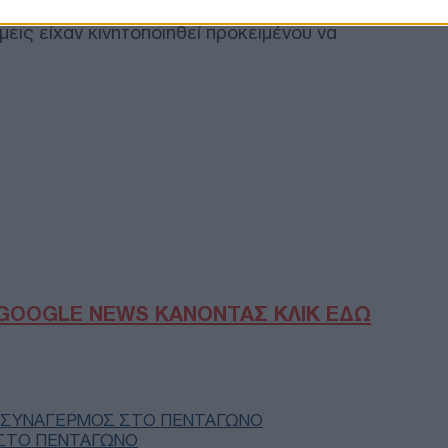
ώ ειδικές ομάδες αντιμετώπισης επικίνδυνων
εις είχαν κινητοποιηθεί προκειμένου να
Δημ
Απα
με 
στη
Ε
Δολ
Προ
πυγ
αρν
ΠΟ
Παπ
GOOGLE NEWS ΚΑΝΟΝΤΑΣ ΚΛΙΚ ΕΔΩ
Δυτ
Έργ
ανα
Δ
ΣΥΝΑΓΕΡΜΌΣ ΣΤΟ ΠΕΝΤΆΓΩΝΟ
Ουκ
ΣΤΟ ΠΕΝΤΆΓΩΝΟ