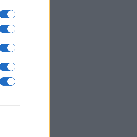
μπ στη Γάζα
ΙΕΘΝΗ
06/08/26 - 15:36
ν και Ιράν συμφώνησαν για τα
νά του Ορμούζ, εκκρεμεί η τελική
ριση
ΙΕΘΝΗ
06/08/26 - 15:22
μανία: Μάχη με τον χρόνο στον
ναβη για να σωθεί από το
ckout ο πυρηνικός σταθμός της
ρναβόντα
ΙΕΘΝΗ
06/08/26 - 15:15
νας Μόσχας - Πιονγιάνγκ: Οι
πτώσεις από την απόφαση του Κιμ
νγκ Ουν να ενισχύσει τις ρωσικές
θέσεις
ΙΕΘΝΗ