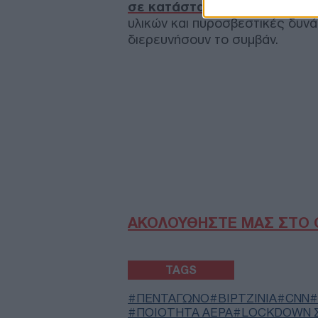
σε κατάσταση lockdown
, εν
υλικών και πυροσβεστικές δυνάμ
διερευνήσουν το συμβάν.
ΑΚΟΛΟΥΘΗΣΤΕ ΜΑΣ ΣΤΟ 
TAGS
ΠΕΝΤΑΓΩΝΟ
ΒΙΡΤΖΙΝΙΑ
CNN
ΠΟΙΌΤΗΤΑ ΑΈΡΑ
LOCKDOWN 