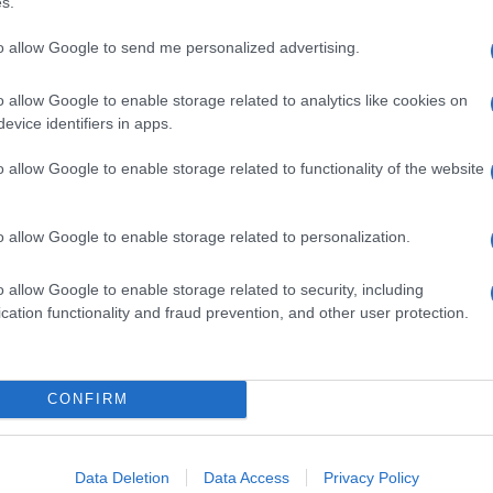
s.
Τρα
Δ
to allow Google to send me personalized advertising.
o allow Google to enable storage related to analytics like cookies on
Ομά
evice identifiers in apps.
Στε
έγκ
Δ
o allow Google to enable storage related to functionality of the website
Ρου
o allow Google to enable storage related to personalization.
Δού
bla
o allow Google to enable storage related to security, including
Τσε
cation functionality and fraud prevention, and other user protection.
Δ
ρευνες που ακολούθησαν δεν κατέδειξαν
Άξο
ογεί περαιτέρω ανησυχία, με αποτέλεσμα να
CONFIRM
επι
ά μέτρα που είχαν επιβληθεί.
Γιο
επι
Δ
ι διάδρομοι του Πενταγώνου είχαν τεθεί
Data Deletion
Data Access
Privacy Policy