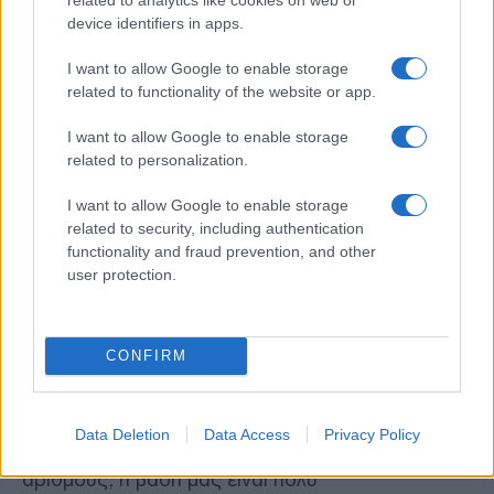
επίπεδο, σύμφωνα με τους μέσους όρους
device identifiers in apps.
δημοσκοπήσεων, έχει κερδίσει ένα ισχυρό
προβάδισμα 12 μονάδων στις αγορές
I want to allow Google to enable storage
στοιχημάτων.
related to functionality of the website or app.
Ο Βανς στο μεταξύ πριν ολοκληρώσει την
I want to allow Google to enable storage
εκστρατεία του κινείται μεταξύ τεσσάρων swing
related to personalization.
states προσπαθώντας να πείσει τους
ψηφοφόρους να πάνε στις κάλπες.
I want to allow Google to enable storage
related to security, including authentication
functionality and fraud prevention, and other
Την περασμένη εβδομάδα, δημοσκόπηση της
user protection.
DailyMail.com, έδωσε προβάδισμα τριών
μονάδων στους Τραμπ -Βανς έναντι των Χάρις
-Γουόλτς. Την τελευταία μέρα της εκστρατείας
του ο Βανς τόνισε από το 737 που ναυλώθηκε για
CONFIRM
αυτή ότι είναι δύσπιστος απέναντι στις
δημοσκοπήσεις που δίνουν δυναμική στην Χάρις.
Data Deletion
Data Access
Privacy Policy
«Νομίζω ότι αν κοιτάξετε τους αρχικούς
αριθμούς, η βάση μας είναι πολύ