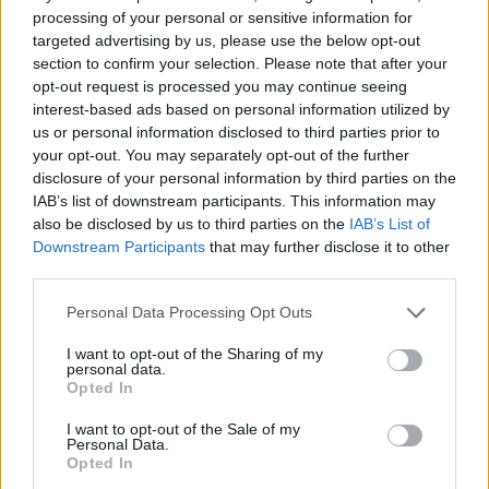
processing of your personal or sensitive information for
targeted advertising by us, please use the below opt-out
Δημοσκοπήσεις σε επτά πολιτείες-κλειδιά
section to confirm your selection. Please note that after your
δείχνουν οριακή διαφορά, με κάθε υποψήφιο να
opt-out request is processed you may continue seeing
προηγείται σε ορισμένες περιοχές κατά μόλις μία
interest-based ads based on personal information utilized by
ή δύο μονάδες, ποσοστό εντός του περιθωρίου
us or personal information disclosed to third parties prior to
στατιστικού λάθους. Σύμφωνα με την Daily Mail,
your opt-out. You may separately opt-out of the further
δημοσκόποι έχουν επισημάνει ότι ένα τελικό
disclosure of your personal information by third parties on the
αποτέλεσμα θα μπορούσε να πάρει μέρες - ή και
IAB’s list of downstream participants. This information may
εβδομάδες - για να υπολογιστεί.
also be disclosed by us to third parties on the
IAB’s List of
Downstream Participants
that may further disclose it to other
third parties.
Please note that this website/app uses one or more Google
Personal Data Processing Opt Outs
services and may gather and store information including but
not limited to your visit or usage behaviour. You may click to
I want to opt-out of the Sharing of my
personal data.
grant or deny consent to Google and its third-party tags to
Opted In
use your data for below specified purposes in below Google
consent section.
I want to opt-out of the Sale of my
Personal Data.
Opted In