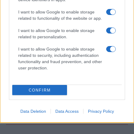
I want to allow Google to enable storage
ΔΙΕΘΝΗ
related to functionality of the website or app.
07/08/26 - 18:46
I want to allow Google to enable storage
Πυρκαγιά στο Στεφάνι Κορινθίας: Επιχειρούν 82
related to personalization.
πυροσβέστες και 11 εναέρια μέσα
ΔΙΕΘΝΗ
I want to allow Google to enable storage
07/08/26 - 18:29
related to security, including authentication
Σοκ στην Ταϊλάνδη: 14χρονος σκότωσε τους παππούδες
functionality and fraud prevention, and other
του και άνοιξε πυρ στο σχολείο του - Οκτώ νεκροί, 30
user protection.
τραυματίες
ΔΙΕΘΝΗ
07/08/26 - 18:12
CONFIRM
ΗΠΑ: Ομοσπονδιακό εφετείο μπλοκάρει την κατασκευή
αίθουσας χορού 400 εκατ. δολαρίων στον Λευκό Οίκο
ΔΙΕΘΝΗ
07/08/26 - 17:53
Data Deletion
Data Access
Privacy Policy
Ιράν: Μυστήριο γύρω από τον Μοτζτάμπα Χαμενεΐ —
«Είναι ετοιμοθάνατος» αναφέρει αντικαθεστωτικό μέσο
ΔΙΕΘΝΗ