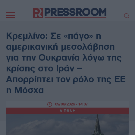
Κεντρική
πλοήγηση
ΠΟΛΙΤΙΚΗ
ΤΟΥΡΚΙΑ
Κρεμλίνο: Σε «πάγο» η
ΟΙΚΟΝΟΜΙΑ
ΕΛΛΑΔΑ
αμερικανική μεσολάβηση
ΕΚΚΛΗΣΙΑ
ΑΜΥΝΑ
για την Ουκρανία λόγω της
ΔΙΕΘΝΗ
ΚΥΠΡΟΣ
κρίσης στο Ιράν –
MEDIA
LIFESTYLE
Απορρίπτει τον ρόλο της ΕΕ
SPORTS
ΑΥΤΟΔΙΟΙΚΗΣΗ
AUTO - MOTO
ΓΑΣΤΡΟΝΟΜΙΑ
η Μόσχα
ΥΓΕΙΑ
ΤΕΧΝΟΛΟΓΙΑ
ΠΑΡΑΞΕΝΑ
09/06/2026 - 14:07
ΖΩΔΙΑ
ΔΙΕΘΝΗ
ΑΡΘΡΟΓΡΑΦΙΑ