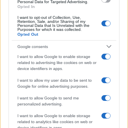
Ο Ρώσος εκπρόσωπος χαρακτήρισε παράλογη
Personal Data for Targeted Advertising.
Opted In
και λανθασμένη οποιαδήποτε προσπάθεια της ΕΕ
να ξεκινήσει διαπραγματεύσεις θέτοντας
I want to opt-out of Collection, Use,
προκαταρκτικούς όρους στη Μόσχα,
Retention, Sale, and/or Sharing of my
υπογραμμίζοντας σε αυστηρό τόνο ότι μια τέτοια
Personal Data that Is Unrelated with the
Purposes for which it was collected.
προσέγγιση είναι παντελώς απαράδεκτη για τη
Opted Out
Ρωσική Ομοσπονδία.
Google consents
ΑΚΟΛΟΥΘΗΣΤΕ ΜΑΣ ΣΤΟ GOOGLE
I want to allow Google to enable storage
NEWS ΚΑΝΟΝΤΑΣ ΚΛΙΚ ΕΔΩ
related to advertising like cookies on web or
device identifiers in apps.
I want to allow my user data to be sent to
TAGS
Google for online advertising purposes.
ΚΡΕΜΛΙΝΟ
ΟΥΚΡΑΝΙΚΟ
ΕΥΡΩΠΑΙΚΗ ΕΝΩΣΗ
I want to allow Google to send me
ΝΤΜΙΤΡΙ ΠΕΣΚΟΦ
ΗΠΑ
personalized advertising.
I want to allow Google to enable storage
related to analytics like cookies on web or
Ροή Ειδήσεων
device identifiers in apps.