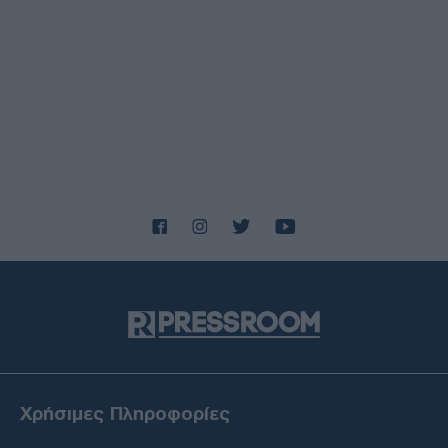
ΕΛΛΑΔΑ
07/08/26 - 16:29
Τραγωδία στις Σέρρες: Νεκροί μητέρα και γιός σε
μετωπική Ι.Χ με φορτηγό - Συγκλονίζει ο πατέρας και
σύζυγος
ΔΙΕΘΝΗ
07/08/26 - 16:02
Κλιμακώνεται η σύγκρουση στην Υεμένη: Νέες επιθέσεις
των Χούθι στη Μαρίμπ – Πέντε νεκροί
ΔΙΕΘΝΗ
07/08/26 - 16:15
Ινδία: Σχεδόν 100 νεκροί από πλημμύρες και
κατολισθήσεις - Χιλιάδες εκτοπισμένοι
ΕΛΛΑΔΑ
07/08/26 - 16:11
Παραλίες: Πάνω από 1.500 έλεγχοι σε όλη τη χώρα – Τρεις
συλλήψεις και πέντε «λουκέτα» στη Χαλκιδική
ΔΙΕΘΝΗ
07/08/26 - 15:51
Χρήσιμες Πληροφορίες
Atlantic: Αδιέξοδο και οργή Τραμπ για τα εξαντλημένα