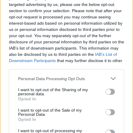
Κιέβου, καθώς ο Βολοντίμιρ Ζελένσκι ανακοίνωσε
targeted advertising by us, please use the below opt-out
πως είχε μια ιδιαίτερα εποικοδομητική τηλεφωνική
section to confirm your selection. Please note that after your
επαφή με τους δύο Αμερικανούς
opt-out request is processed you may continue seeing
διαπραγματευτές.
interest-based ads based on personal information utilized by
us or personal information disclosed to third parties prior to
Κατά τον Ουκρανό πρόεδρο, η πλευρά των ΗΠΑ
your opt-out. You may separately opt-out of the further
εξέφρασε την έντονη επιθυμία να εργαστεί
disclosure of your personal information by third parties on the
εντατικά τις επόμενες εβδομάδες με στόχο την
IAB’s list of downstream participants. This information may
επίτευξη μιας ειρηνευτικής συμφωνίας. Παρ' όλα
also be disclosed by us to third parties on the
IAB’s List of
αυτά, η Μόσχα κρατά αποστάσεις, με τον
Downstream Participants
that may further disclose it to other
Πεσκόφ να επισημαίνει ότι δεν έχει οριστεί ακόμα
third parties.
καμία συγκεκριμένη ημερομηνία για μια πιθανή
Please note that this website/app uses one or more Google
Personal Data Processing Opt Outs
επίσκεψη των Γουίτκοφ και Κούσνερ στη Ρωσία.
services and may gather and store information including but
not limited to your visit or usage behaviour. You may click to
I want to opt-out of the Sharing of my
personal data.
Παράλληλα, το Κρεμλίνο έσπευσε να κλείσει την
grant or deny consent to Google and its third-party tags to
Opted In
πόρτα σε τυχόν μεσολαβητικό ρόλο της
use your data for below specified purposes in below Google
Ευρωπαϊκής Ένωσης, θεωρώντας ότι το
consent section.
I want to opt-out of the Sale of my
ευρωπαϊκό μπλοκ δεν είναι έτοιμο να αναλάβει
Personal Data.
μια τέτοια ευθύνη.
Opted In
I want to opt-out of processing my