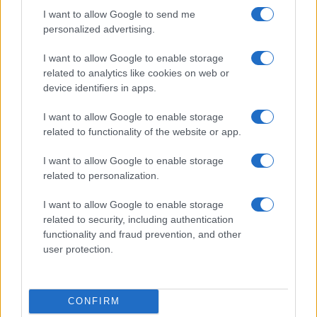
I want to allow Google to send me
personalized advertising.
TAGS
I want to allow Google to enable storage
related to analytics like cookies on web or
ΜΕΞΙΚΟ
ΑΝΑΚΑΛΥΨΗ
ΠΟΡΤΑ
ΤΟΥΝΕΛ
device identifiers in apps.
ΚΑΤΩ ΚΟΣΜΟΣ
ΠΕΡΑΣΜΑ
ΠΑΛΕΝΚΕ
ΜΑΓΙΑΣ
ΜΝΗΜΕΙΟ
I want to allow Google to enable storage
related to functionality of the website or app.
I want to allow Google to enable storage
Ροή Ειδήσεων
related to personalization.
I want to allow Google to enable storage
ΖΩΔΙΑ
related to security, including authentication
functionality and fraud prevention, and other
09/08/26 - 23:43
user protection.
Ζώδια: Οι αστρολογικές προβλέψεις για την Δευτέρα 10/8
από την Αλεξάνδρα Καρτά
ΔΙΕΘΝΗ
09/08/26 - 23:24
CONFIRM