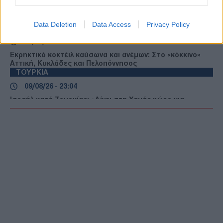
Το Σύμφωνο της Μέκκας και η Ανατολική Μεσόγειος:
Γιατί η νέα συμμαχία φέρνει πιο κοντά Ισραήλ, Ινδία,
Ελλάδα και Κύπρο
Data Deletion
Data Access
Privacy Policy
ΕΛΛΑΔΑ
09/08/26 - 23:14
Εκρηκτικό κοκτέιλ καύσωνα και ανέμων: Στο «κόκκινο»
Αττική, Κυκλάδες και Πελοπόννησος
ΤΟΥΡΚΙΑ
09/08/26 - 23:04
Ισραήλ κατά Τουρκίας: «Δίνει στη Χαμάς χώρο για
μυστικές επιχειρήσεις»
ΔΙΕΘΝΗ
09/08/26 - 23:00
Ευρώπη σε κλοιό καύσωνα και ξηρασίας – Ποτάμια
στερεύουν και δάση παραδίδονται στις φλόγες
ΕΛΛΑΔΑ
09/08/26 - 22:54
Νεκρός 66χρονος στην Ιβήρων – Είχε καταγγείλει
ξυλοδαρμό από συγγενείς του
ΔΙΕΘΝΗ
09/08/26 - 22:24