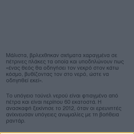
Μάλιστα, βρλεχθηκαν σχήματα χαραγμένα σε
πέτρινες πλάκες τα οποία και υποδηλώνουν πως
«ένας θεός θα οδηγήσει τον νεκρό στον κάτω
κόσμο, βυθίζοντας τον στο νερό, ώστε να
οδηγηθεί εκεί».
Το υπόγειο τούνελ νερού είναι φτιαγμένο από
πέτρα και είναι περίπου 60 εκατοστά. Η
ανασκαφή ξεκίνησε το 2012, όταν οι ερευνητές
ανίχνευσαν υπόγειες ανωμαλίες με τη βοήθεια
ραντάρ.