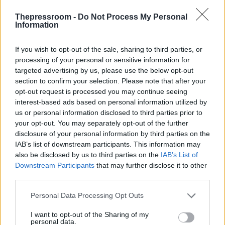
Δείτε τις φωτογραφίες:
Thepressroom -
Do Not Process My Personal
Information
If you wish to opt-out of the sale, sharing to third parties, or
processing of your personal or sensitive information for
targeted advertising by us, please use the below opt-out
section to confirm your selection. Please note that after your
opt-out request is processed you may continue seeing
interest-based ads based on personal information utilized by
us or personal information disclosed to third parties prior to
your opt-out. You may separately opt-out of the further
disclosure of your personal information by third parties on the
IAB’s list of downstream participants. This information may
also be disclosed by us to third parties on the
IAB’s List of
Downstream Participants
that may further disclose it to other
third parties.
Please note that this website/app uses one or more Google
Personal Data Processing Opt Outs
services and may gather and store information including but
not limited to your visit or usage behaviour. You may click to
I want to opt-out of the Sharing of my
personal data.
grant or deny consent to Google and its third-party tags to