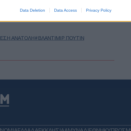
διο
GOOGLE NEWS ΚΑΝΟΝΤΑΣ ΚΛΙΚ ΕΔΩ
ζητ
Data Deletion
Data Access
Privacy Policy
Δ
Νετα
ΕΣΗ ΑΝΑΤΟΛΗ
ΒΛΑΝΤΙΜΙΡ ΠΟΥΤΙΝ
χρει
ασφ
Δ
Γερ
αερ
Αρχ
στο
Δ
Συν
Ουά
στη
Ε
ΟΝΟΜΙΑ
ΕΛΛΑΔΑ
ΕΚΚΛΗΣΙΑ
ΑΜΥΝΑ
ΔΙΕΘΝΗ
ΚΥΠΡΟΣ
M