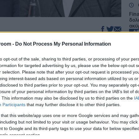
Fin
δολ
ακύ
Δ
για τις γεωπολιτικές ισορροπίες, το
room -
Do Not Process My Personal Information
σημερινή συνάντηση του Βλαντίμιρ Πούτιν
Στη
Ομά
ξωτερικών, Αμπάς Αραγτσί, στην Αγία
to opt-out of the sale, sharing to third parties, or processing of your per
είνα
formation for targeted advertising by us, please use the below opt-out s
Δ
r selection. Please note that after your opt-out request is processed y
eing interest-based ads based on personal information utilized by us or
 ιρανικής διπλωματίας στη ρωσική πλευρά
disclosed to third parties prior to your opt-out. You may separately opt-
ΗΠΑ:
 την αναχώρησή του από το Πακιστάν και ενώ
losure of your personal information by third parties on the IAB’s list of
τρα
ρίτων χωρών, όπως το Ομάν, δεν έχουν
Βόρ
. This information may also be disclosed by us to third parties on the
IA
ουν το αδιέξοδο στις διαπραγματεύσεις
Ε
Participants
that may further disclose it to other third parties.
τειών.
 that this website/app uses one or more Google services and may gath
including but not limited to your visit or usage behaviour. You may click 
Κλή
σεις της Τεχεράνης, η ατζέντα των
Δεί
 to Google and its third-party tags to use your data for below specifi
ενημέρωση της ρωσικής ηγεσίας για τις
Δ
ogle consent section.