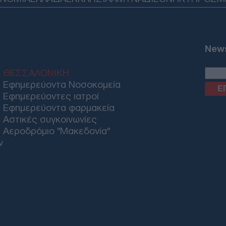
Πόρ
αυτ
Κατ
Ε
News
ΘΕΣΣΑΛΟΝΙΚΗ
Mar
Εφημερεύοντα Νοσοκομεία
θα 
κατ
Εφημερεύοντες ιατροί
Δ
Εφημερεύοντα φαρμακεία
Αστικές συγκοινωνίες
Αεροδρόμιο "Μακεδονία"
Στη
ν
Ζηλα
χρό
Δ
Στο
Ομά
τελ
ΠΟ