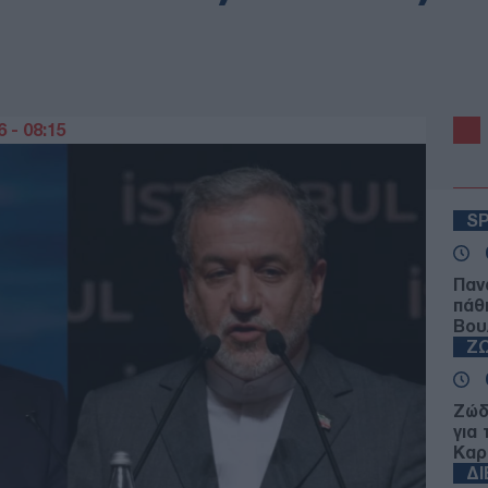
 - 08:15
S
Παν
πάθ
Βου
Ζ
Ζώδ
για
Καρ
Δ