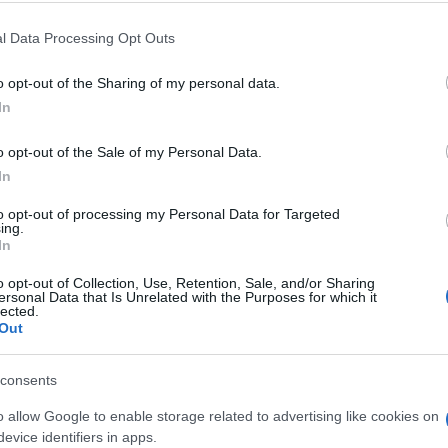
ιγκτον, αλλά και στην προάσπιση των
ων εξωτερικών απειλών.
l Data Processing Opt Outs
Πεζ
παρ
Μοτ
o opt-out of the Sharing of my personal data.
Δ
In
o opt-out of the Sale of my Personal Data.
Τρα
In
Νεκ
την
to opt-out of processing my Personal Data for Targeted
Δ
ing.
In
Αρχ
o opt-out of Collection, Use, Retention, Sale, and/or Sharing
θα 
ersonal Data that Is Unrelated with the Purposes for which it
lected.
Γάζ
Out
Όχθ
Ε
consents
Πρέ
o allow Google to enable storage related to advertising like cookies on
σπά
evice identifiers in apps.
Β΄ 