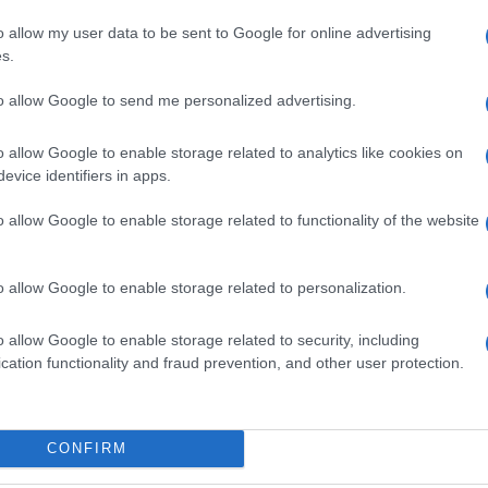
Δ
o allow my user data to be sent to Google for online advertising
s.
ΗΠΑ
to allow Google to send me personalized advertising.
Καρ
και
Ε
o allow Google to enable storage related to analytics like cookies on
evice identifiers in apps.
Σύμ
o allow Google to enable storage related to functionality of the website
Παν
αγν
Δ
α υπογράμμισε τη στρατηγική σημασία της
o allow Google to enable storage related to personalization.
α ένα «ενωμένο μέτωπο» των δύο χωρών
Ιρά
o allow Google to enable storage related to security, including
απε
cation functionality and fraud prevention, and other user protection.
Δεν
την κοινή επιδίωξη Ρωσίας και Ιράν για τη
δεσ
κόσμου, μακριά από τη μονομέρεια των
Δ
ων.
CONFIRM
Οκτ