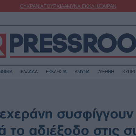
ΟΥΚΡΑΝΙΑ
ΤΟΥΡΚΙΑ
ΑΜΥΝΑ
ΕΚΚΛΗΣΙΑ
ΙΡΑΝ
ΝΟΜΙΑ
ΕΛΛΑΔΑ
ΕΚΚΛΗΣΙΑ
ΑΜΥΝΑ
ΔΙΕΘΝΗ
ΚΥΠΡ
ΟΥΡΚΙΑ
ΟΙΚΟΝΟΜΙΑ
ΜΥΝΑ
ΔΙΕΘΝΗ
FESTYLE
SPORTS
εχεράνη συσφίγγουν 
ΑΣΤΡΟΝΟΜΙΑ
ΥΓΕΙΑ
ΩΔΙΑ
ΑΡΘΡΟΓΡΑΦΙΑ
ά το αδιέξοδο στις σ