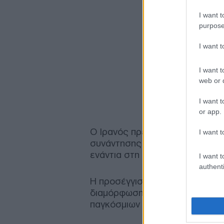
I want t
purpose
I want 
I want t
web or d
I want t
or app.
Ο Ιρανός πρεσβευτής στη Μόσχ
I want t
συνάντησης, κάνοντας λόγο γι
ενάντια στη δυτική κυριαρχία.
I want t
authenti
Η προσέγγιση αυτή αναδεικνύει 
διαμόρφωση ενός πολυπολικού 
παγκόσμιων ηγεμονικών δυνάμε