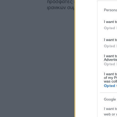
πρόσφατες επαφές με την Ουάσ
ιρανικών συμφερόντων έναντι τ
Persona
I want t
Opted 
I want t
Opted 
I want 
Advertis
Opted 
I want t
of my P
was col
Opted 
Google 
I want t
web or d