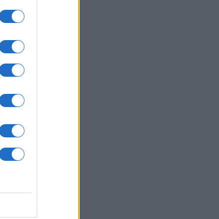
ΙΕΘΝΗ
05/08/26 - 20:56
: Πυροβολισμοί στη Βόρεια
ολίνα - Πληροφορίες για νεκρούς
 τραυματίες
ΛΛΑΔΑ
05/08/26 - 20:52
η: Εντοπίστηκε σορός κοντά στον
ορμίτη - Πιθανόν ανήκει σε
οούμενο Γερμανό τουρίστα
ΙΕΘΝΗ
05/08/26 - 20:24
ν: Διαψεύδει συμμετοχή σε
υθείας συνομιλίες με τις ΗΠΑ —
 αρκεί η επιτροφή στις
μεύσεις για το Ορμούζ
ΙΕΘΝΗ
05/08/26 - 20:12
ώ ναυτιλιακές ενώσεις κατά των