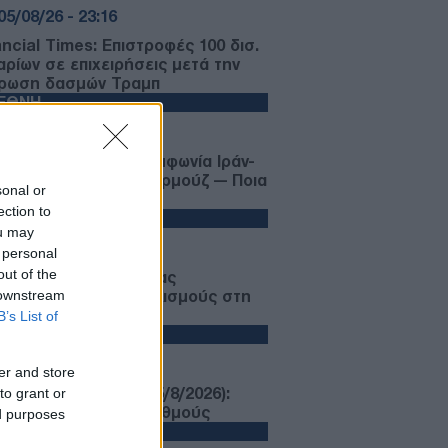
05/08/26 - 23:16
ancial Times: Επιστροφές 100 δισ.
αρίων σε επιχειρήσεις μετά την
ρωση δασμών Τραμπ
ΙΕΘΝΗ
05/08/26 - 23:03
ν τελική ευθεία η συμφωνία Ιράν-
ν για το Στενό του Ορμούζ — Ποια
sonal or
ι τα βασικα σημεία
ection to
ΙΕΘΝΗ
ou may
05/08/26 - 22:49
 personal
out of the
 Τρεις νεκροί και ένας
 downstream
υματίας από πυροβολισμούς στη
εια Καρολίνα
B’s List of
ΛΛΑΔΑ
05/08/26 - 22:44
er and store
to grant or
ρωση ΛΟΤΤΟ 2750 (5/8/2026):
τε τους τυχερούς αριθμούς
ed purposes
ΙΕΘΝΗ