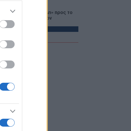
05/08/26 - 22:12
εσκιάν: «Πολύ δύσκολη» προς το
όν η επικοινωνία με τον
ζτάμπα Χαμενεΐ
ΙΕΘΝΗ
05/08/26 - 21:55
γωδία σε γήπεδο της Ταϊλάνδης:
ρός ποδοσφαιριστής από κεραυνό
 ώρα του αγώνα!
ΙΕΘΝΗ
05/08/26 - 21:47
ηγός IDF: Ο ισραηλινός στρατός
συνεχίσει να δρα «προληπτικά» στη
α - Χτυπήματα στη και Δυτική
η
ΛΛΑΔΑ
05/08/26 - 21:13
βεζα: Εντοπίστηκε σχεδόν άθικτη
νια γερμανική τορπιλάκατος του
Παγκοσμίου Πολέμου