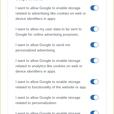
ΠΑΠΑΣ ΛΕΩΝ 14ΟΣ
ΠΑΝΔΗΜΙΑ ΟΠΛΩΝ
I want to allow Google to enable storage
related to advertising like cookies on web or
device identifiers in apps.
Ροή Ειδήσεων
I want to allow my user data to be sent to
Google for online advertising purposes.
ΕΛΛΑΔΑ
I want to allow Google to send me
personalized advertising.
08/08/26 - 10:35
«Οι πυρκαγιές έχουν και μακροπρόθεσμους κινδύνους»
I want to allow Google to enable storage
ΕΛΛΑΔΑ
related to analytics like cookies on web or
08/08/26 - 10:00
device identifiers in apps.
Ειδικό Χωροταξικό για τον Τουρισμό: Οι νέοι κανόνες για
επενδύσεις, νησιά και προορισμούς υπό πίεση
I want to allow Google to enable storage
ΕΛΛΑΔΑ
related to functionality of the website or app.
08/08/26 - 09:44
I want to allow Google to enable storage
Πόρτο Γερμενό: Ξεκίνησε η μάχη για την αποκατάσταση
related to personalization.
των ζημιών
ΤΟΥΡΚΙΑ
I want to allow Google to enable storage