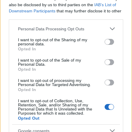
«Είναι καιρός οι υπεύθυνοι να απαρνηθούν τη
also be disclosed by us to third parties on the
IAB’s List of
λογική των όπλων και να δεσμευτούν στην οδό
Downstream Participants
that may further disclose it to other
της διαπραγμάτευσης και της ειρήνης, με τη
third parties.
στήριξη της διεθνούς κοινότητας», υπογράμμισε.
Please note that this website/app uses one or more Google
Personal Data Processing Opt Outs
services and may gather and store information including but
Ο Λέων ΙΔ αναφέρθηκε επίσης στην ένοπλη
not limited to your visit or usage behaviour. You may click to
I want to opt-out of the Sharing of my
επίθεση που διαπράχθηκε την περασμένη
personal data.
grant or deny consent to Google and its third-party tags to
Opted In
Τετάρτη, κατά τη διάρκεια μιας λειτουργίας σε
use your data for below specified purposes in below Google
σχολείο στη
Μινεσότα
, στις ΗΠΑ, όπου
consent section.
I want to opt-out of the Sale of my
σκοτώθηκαν δύο παιδιά.
Personal Data.
Opted In
Με πληροφορίες από Reuters, ΑΠΕ – ΜΠΕ
I want to opt-out of processing my
Personal Data for Targeted Advertising.
Opted In
ΑΚΟΛΟΥΘΗΣΤΕ ΜΑΣ ΣΤΟ GOOGLE
I want to opt-out of Collection, Use,
NEWS ΚΑΝΟΝΤΑΣ ΚΛΙΚ ΕΔΩ
Retention, Sale, and/or Sharing of my
Personal Data that Is Unrelated with the
Purposes for which it was collected.
Opted Out
TAGS
Google consents