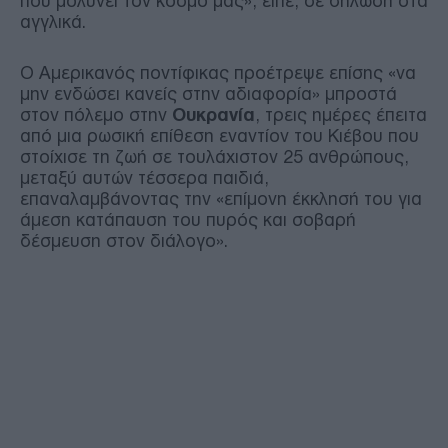
που μολύνει τον κόσμο μας», είπε, σε δήλωση στα
αγγλικά.
Ο Αμερικανός ποντίφικας προέτρεψε επίσης «να
μην ενδώσει κανείς στην αδιαφορία» μπροστά
στον πόλεμο στην
Ουκρανία
, τρεις ημέρες έπειτα
από μια ρωσική επίθεση εναντίον του Κιέβου που
στοίχισε τη ζωή σε τουλάχιστον 25 ανθρώπους,
μεταξύ αυτών τέσσερα παιδιά,
επαναλαμβάνοντας την «επίμονη έκκλησή του για
άμεση κατάπαυση του πυρός και σοβαρή
δέσμευση στον διάλογο».