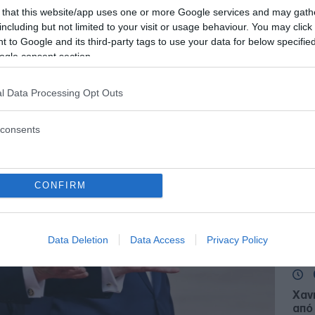
 that this website/app uses one or more Google services and may gath
including but not limited to your visit or usage behaviour. You may click 
 to Google and its third-party tags to use your data for below specifi
 - 16:10
ogle consent section.
l Data Processing Opt Outs
Ζ
consents
Ζώδ
για
Αλε
S
CONFIRM
ΠΑΟ
Data Deletion
Data Access
Privacy Policy
αλλ
Ε
Χαν
από