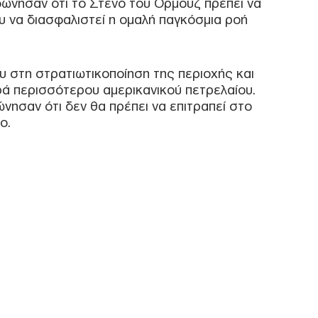
ώνησαν ότι το Στενό του Ορμούζ πρέπει να
έκρ
ου να διασφαλιστεί η ομαλή παγκόσμια ροή
Δαμ
Δ
υ στη στρατιωτικοποίηση της περιοχής και
Was
ά περισσότερου αμερικανικού πετρελαίου.
Τζέ
νησαν ότι δεν θα πρέπει να επιτραπεί στο
προ
ο.
Δ
Σλο
42,
Δ
Τεχ
Πεί
επι
αντί
Δ