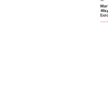
Mar
46χ
Εισ
Α
DHC
κατ
σύγ
αερ
Α
ΓΕΕ
προ
F-16
Ε
Κλή
Αυτο
κερ