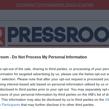
ΟΥΚΡΑΝΙΑ
ΤΟΥΡΚΙΑ
ΑΜΥΝΑ
ΕΚΚΛΗΣΙΑ
ΙΡΑΝ
room -
Do Not Process My Personal Information
ΝΟΜΙΑ
ΕΛΛΑΔΑ
ΕΚΚΛΗΣΙΑ
ΑΜΥΝΑ
ΔΙΕΘΝΗ
ΚΥΠΡ
to opt-out of the sale, sharing to third parties, or processing of your per
ΟΥΡΚΙΑ
ΟΙΚΟΝΟΜΙΑ
formation for targeted advertising by us, please use the below opt-out s
ΜΥΝΑ
ΔΙΕΘΝΗ
r selection. Please note that after your opt-out request is processed y
eing interest-based ads based on personal information utilized by us or
FESTYLE
SPORTS
 συμφώνησε να βοηθήσ
disclosed to third parties prior to your opt-out. You may separately opt-
ΑΣΤΡΟΝΟΜΙΑ
ΥΓΕΙΑ
losure of your personal information by third parties on the IAB’s list of
. This information may also be disclosed by us to third parties on the
IA
ΩΔΙΑ
ΑΡΘΡΟΓΡΑΦΙΑ
δήποτε χρειαστεί»
Participants
that may further disclose it to other third parties.