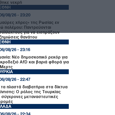
θηκε νεκρή
ΙΕΘΝΗ
06/08/26 - 23:20
«μαύρες χήρες» της Ρωσίας εν
ρώ πολέμου: Παντρεύονται
σύλλεκτους για να εισπράξουν
ζημιώσεις θανάτου
ΙΕΘΝΗ
06/08/26 - 23:16
μανία: Νέο δημοσκοπικό ρεκόρ για
ακροδεξιό AfD και βαριά φθορά για
 Μερτς
ΥΡΚΙΑ
06/08/26 - 22:47
 τα πλαστά διαβατήρια στα δίκτυα
κίνησης: Ο ρόλος της Τουρκίας
ς σύγχρονες μεταναστευτικές
δρομές
ΛΛΑΔΑ
06/08/26 - 22:34