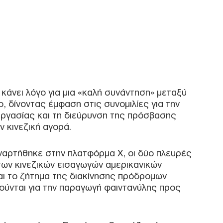
Δ
Fars
την
αμε
από
Ε
κάνει λόγο για μια «καλή συνάντηση» μεταξύ
Πυρ
ο, δίνοντας έμφαση στις συνομιλίες για την
αυτ
εργασίας και τη διεύρυνση της πρόσβασης
Ακα
ν κινεζική αγορά.
Δ
αρτήθηκε στην πλατφόρμα X, οι δύο πλευρές
Γερ
των κινεζικών εισαγωγών αμερικανικών
από
Γκε
αι το ζήτημα της διακίνησης πρόδρομων
κατ
ούνται για την παραγωγή φαιντανύλης προς
Δ
Συρ