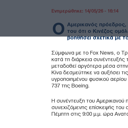
Ενημερώθηκε: 14/05/26 - 16:14
Ο
Αμερικανός πρόεδρος,
του ότι ο Κινέζος ομόλ
βοηθήσει σχετικά με το
Σύμφωνα με το Fox News, ο Τ
κατά τη διάρκεια συνέντευξής τ
μεταδοθεί αργότερα μέσα στην
Κίνα δεσμεύτηκε να αυξήσει τι
υγροποιημένου φυσικού αερίου
737 της Boeing.
Η συνέντευξη του Αμερικανού 
συνεχιζόμενης επίσκεψής του σ
Πέμπτη στις 9:00 μ.μ. ώρα Ανα