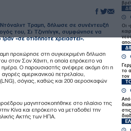
βρέ
Δ
 Ντόναλντ Τραμπ, δήλωσε σε συνέντευξή
Οι 
ογός του, Σι Τζινπίνγκ, συμφώνησε να
και
νεο
 Ιράν «σε οτιδήποτε χρειαστεί».
απο
Δ
ραμπ προχώρησε στη συγκεκριμένη δήλωση
ου στον Σον Χάνιτι, η οποία επρόκειτο να
Γερ
 ημέρα. Ο παρουσιαστής ανέφερε ακόμη ότι η
το 
ς αγορές αμερικανικού πετρελαίου,
τον
 (LNG), σόγιας, καθώς και 200 αεροσκαφών
ΤΟ
Από
προέδρου μαγνητοσκοπήθηκε στο πλαίσιο της
δια
την Κίνα και επρόκειτο να μεταδοθεί την
στι
δια
τολικής Ακτής των ΗΠΑ.
Ε