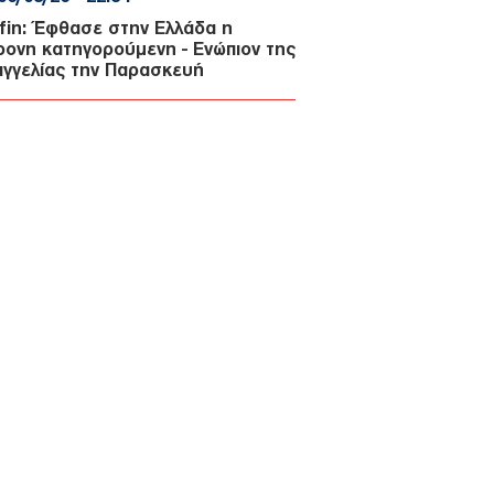
fin: Έφθασε στην Ελλάδα η
ρονη κατηγορούμενη - Ενώπιον της
αγγελίας την Παρασκευή
ΜΥΝΑ
06/08/26 - 22:26
-515: Άρχισε στον Καναδά η
ασκευή του πρώτου ελληνικού
χρονου δασοπυροσβεστικού
οσκάφους
ΜΥΝΑ
06/08/26 - 22:17
ΘΑ: Σοβαρές τουρκικές
κλήσεις στο Αιγαίο, με οπλισμένα
, εμπλοκή, UAV και ATR-72!
ΛΛΑΔΑ
06/08/26 - 22:13
ρωση Τζόκερ 3102 (6/8/2026):
ί είναι οι τυχεροί αριθμοί που
δίζουν