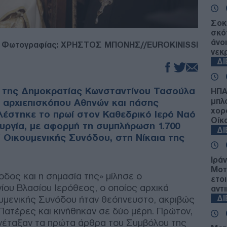
Σοκ
σκό
άνο
 Φωτογραφίας: ΧΡΗΣΤΟΣ ΜΠΟΝΗΣ//EUROKINISSI
νεκ
Δ
 της Δημοκρατίας Κωνσταντίνου Τασούλα
ΗΠΑ
μπλ
 αρχιεπισκόπου Αθηνών και πάσης
χορ
λέστηκε το πρωί στον Καθεδρικό Ιερό Ναό
Οίκ
υργία, με αφορμή τη συμπλήρωση 1.700
Δ
 Οικουμενικής Συνόδου, στη Νίκαια της
Ιρά
Μοτ
οδος και η σημασία της» μίλησε ο
ετο
ίου Βλασίου Ιερόθεος, ο οποίος αρχικά
αντ
ουμενικής Συνόδου ήταν θεόπνευστο, ακριβώς
Δ
 Πατέρες και κινήθηκαν σε δύο μέρη. Πρώτον,
νέταξαν τα πρώτα άρθρα του Συμβόλου της