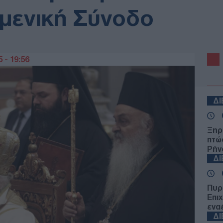
υμενική Σύνοδο
 - 19:56
Δ
Ξηρ
πτώ
Ρήν
Δ
Πυρ
Επι
ενα
Δ