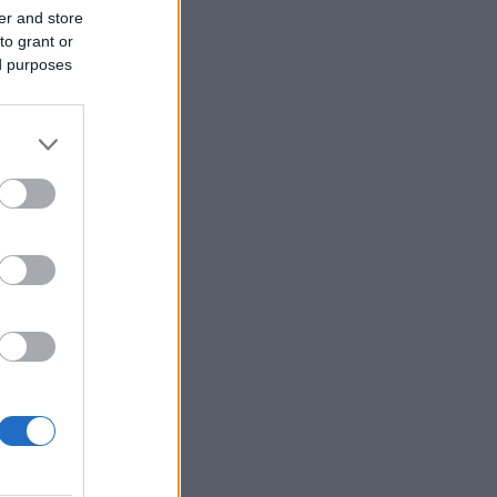
er and store
πλήρη εξέλιξη η έξοδος των
to grant or
ιούχων: Αυξημένη κίνηση σε
άνια και ΚΤΕΛ – Ουρές και στους
ed purposes
ώνους
ΛΛΑΔΑ
07/08/26 - 16:29
γωδία στις Σέρρες: Νεκροί μητέρα
γιός σε μετωπική Ι.Χ με φορτηγό -
κλονίζει ο πατέρας και σύζυγος
ΙΕΘΝΗ
07/08/26 - 16:02
μακώνεται η σύγκρουση στην
ένη: Νέες επιθέσεις των Χούθι στη
ίμπ – Πέντε νεκροί
ΙΕΘΝΗ
07/08/26 - 16:15
α: Σχεδόν 100 νεκροί από
μμύρες και κατολισθήσεις -
ιάδες εκτοπισμένοι
ΛΛΑΔΑ