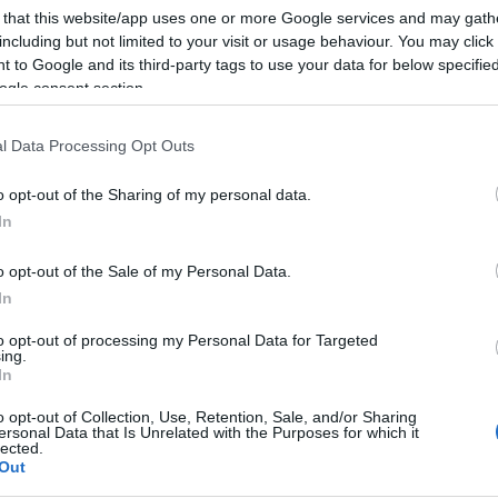
 that this website/app uses one or more Google services and may gath
Σε 
including but not limited to your visit or usage behaviour. You may click 
αδε
λιμ
 to Google and its third-party tags to use your data for below specifi
Ευζ
ogle consent section.
Ε
l Data Processing Opt Outs
Τρα
και 
o opt-out of the Sharing of my personal data.
Συγ
In
Δ
o opt-out of the Sale of my Personal Data.
In
Κλι
Υεμ
to opt-out of processing my Personal Data for Targeted
Μαρ
ing.
Δ
In
o opt-out of Collection, Use, Retention, Sale, and/or Sharing
Ινδί
ersonal Data that Is Unrelated with the Purposes for which it
ο θεολογικά ρεύματα που εκφράστηκαν στη
lected.
πλη
Out
φικό και θεολογικό ρεύμα των Αρειανών, που
Χιλ
Ε
ο εμπειρικό-ησυχαστικό ρεύμα των Πατέρων