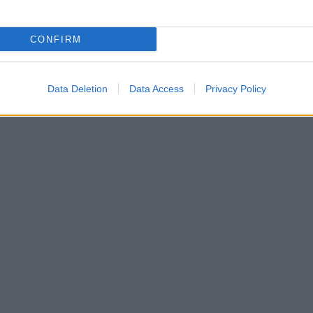
δολ
Δ
CONFIRM
Τρα
Ρεπ
δήλω
Data Deletion
Data Access
Privacy Policy
Νοη
Δ
Ρωσ
αερ
«αν
προ
Δ
Νέε
αμυ
στό
πυρ
Δ