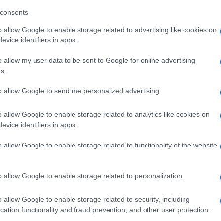
υψη του Ασάρκου Λόγου στους Προφήτες της
consents
αρκωμένου Λόγου της Καινής Διαθήκης.
Παρ
o allow Google to enable storage related to advertising like cookies on
όλη
evice identifiers in apps.
πέν
θεοφόρους Πατέρες της Α' Οικουμενικής
Δ
ύμε «κατά τας των αγίων θεοπνεύστους
o allow my user data to be sent to Google for online advertising
ς ευσεβές φρόνημα» και να είμαστε «δέκτες,
s.
Ορθοδόξου Παραδόσεως.
Atl
to allow Google to send me personalized advertising.
τα 
στο
υγκληθεί σε έκτακτη πανηγυρική Συνεδρία, με
Δ
o allow Google to enable storage related to analytics like cookies on
Σύνοδο, η Ιερά Σύνοδος της Ιεραρχίας της
evice identifiers in apps.
ν προεδρία του αρχιεπισκόπου Ιερωνύμου,
Η «
Συνεδρία θα μιλήσει ο μητροπολίτης
o allow Google to enable storage related to functionality of the website
Κρε
μα «Η αποδοχή της θεολογίας και του έργου
Πού
 στο πλαίσιο της παραδόσεως της Ορθοδόξου
Ε
o allow Google to enable storage related to personalization.
Μπλ
o allow Google to enable storage related to security, including
στη
cation functionality and fraud prevention, and other user protection.
31χ