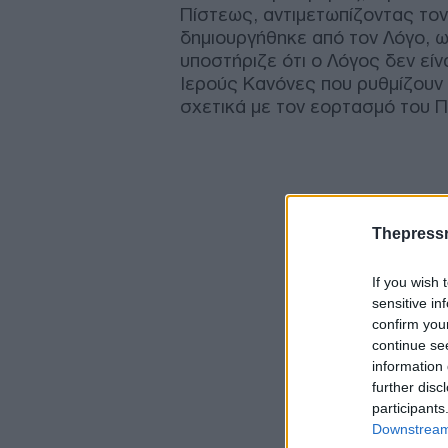
Πίστεως, αντιμετωπίζοντας τον
δημιουργήθηκε από τον Λόγο, ω
υποστήριζε ότι ο Λόγος δεν είν
Ιερούς Κανόνες που ρυθμίζουν 
σχετικά με τον εορτασμό του 
Thepress
If you wish 
sensitive in
confirm you
continue se
information 
further disc
participants
Downstream 