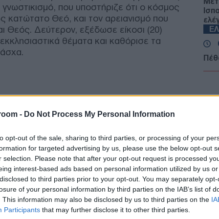
Μετ
 γνωστικισμό, που υποστήριζε ότι ο κόσμος
Ισπ
ς κατώτατο Θεό, και τον αρειανισμό που
ελέ
αι Θεός. Δεύτερον, εξέδωσε είκοσι (20)
Ε
εκκλησιαστικά θέματα και καθόρισε τα
Πάσχα.
Πέθ
Πιτ
Δ
Σαο
room -
Do Not Process My Personal Information
φιλ
Του
απε
to opt-out of the sale, sharing to third parties, or processing of your per
Δ
formation for targeted advertising by us, please use the below opt-out s
r selection. Please note that after your opt-out request is processed y
eing interest-based ads based on personal information utilized by us or
Ρωσ
disclosed to third parties prior to your opt-out. You may separately opt-
απο
losure of your personal information by third parties on the IAB’s list of
κόμ
Ε
. This information may also be disclosed by us to third parties on the
IA
Participants
that may further disclose it to other third parties.