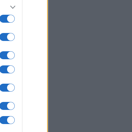
07/08/26 - 16:11
αλίες: Πάνω από 1.500 έλεγχοι σε
 τη χώρα – Τρεις συλλήψεις και
τε «λουκέτα» στη Χαλκιδική
ΙΕΘΝΗ
07/08/26 - 15:51
antic: Αδιέξοδο και οργή Τραμπ για
εξαντλημένα αποθέματα όπλων
ν πόλεμο με το Ιράν
ΙΕΘΝΗ
07/08/26 - 15:43
οργή της διαδοχής» πάνω από το
μλίνο: Το γηρασμένο σύστημα
τιν και ο κίνδυνος του χάους
ΛΛΑΔΑ
07/08/26 - 15:34
όκο της γερμανικής αστυνομίας
 ρωσόφωνη μαφία: Συνελήφθη
ρονος εμπλεκόμενος στις