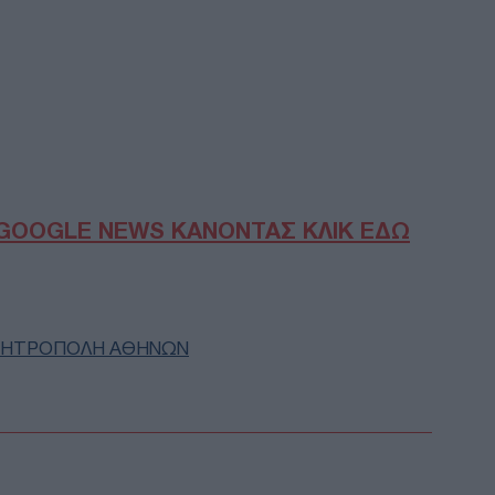
Λον
απα
παρ
επει
κατ
Δ
Λει
GOOGLE NEWS ΚΑΝΟΝΤΑΣ ΚΛΙΚ ΕΔΩ
λεω
εκρ
Ant
Δ
ΗΤΡΟΠΟΛΗ ΑΘΗΝΩΝ
Εξα
δια
μετ
Αλγ
μαμ
ΤΟ