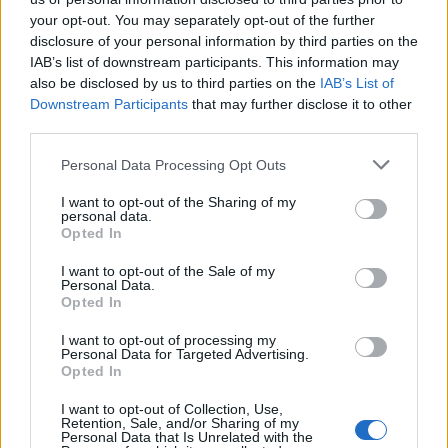
διαφορετικότητα, μέσα από τη δύναμη του
your opt-out. You may separately opt-out of the further
αθλητισμού. Η HELLENiQ ENERGY στηρίζει
disclosure of your personal information by third parties on the
διαχρονικά την Ελληνική Παραολυμπιακή
IAB’s list of downstream participants. This information may
Επιτροπή και τους Έλληνες αθλητές με αναπηρία,
also be disclosed by us to third parties on the
IAB’s List of
ως σταθερός υποστηρικτής από το 2018.
Downstream Participants
that may further disclose it to other
third parties.
Ως Χρυσός Χορηγός της Επιτροπής για την
Please note that this website/app uses one or more Google
Personal Data Processing Opt Outs
επόμενη τετραετία, ο Όμιλος στοχεύει μέσα από
services and may gather and store information including but
δράσεις και ενημερωτικές καμπάνιες να ενισχύσει
not limited to your visit or usage behaviour. You may click to
I want to opt-out of the Sharing of my
την ανάπτυξη και τη διάδοση του
personal data.
grant or deny consent to Google and its third-party tags to
Opted In
Παραολυμπιακού κινήματος στην Ελλάδα.
use your data for below specified purposes in below Google
consent section.
I want to opt-out of the Sale of my
Personal Data.
Opted In
I want to opt-out of processing my
Personal Data for Targeted Advertising.
Opted In
I want to opt-out of Collection, Use,
Retention, Sale, and/or Sharing of my
Personal Data that Is Unrelated with the