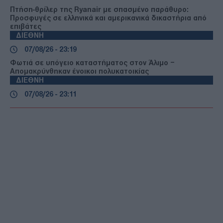
Πτήση-θρίλερ της Ryanair με σπασμένο παράθυρο:
Προσφυγές σε ελληνικά και αμερικανικά δικαστήρια από
επιβάτες
ΔΙΕΘΝΗ
07/08/26 - 23:19
Φωτιά σε υπόγειο καταστήματος στον Άλιμο –
Απομακρύνθηκαν ένοικοι πολυκατοικίας
ΔΙΕΘΝΗ
07/08/26 - 23:11
Κλιμακώνεται η κόντρα Ισπανίας–Ιταλίας για το
μεταναστευτικό: Η Μαδρίτη απαντά με ελέγχους στα
σύνορα
ΔΙΕΘΝΗ
07/08/26 - 22:51
Reuters: Πρόοδος στις συνομιλίες Ομάν–Ιράν για τα
Στενά του Ορμούζ, σύμφωνα με Αμερικανό αξιωματούχο
ΔΙΕΘΝΗ
07/08/26 - 22:29
Στη Σερβία για πρώτη φορά ο Ζελένσκι — Στο επίκεντρο
της ατζέντας ΕΕ, ενέργεια και σχέσεις με τη Ρωσία
ΔΙΕΘΝΗ