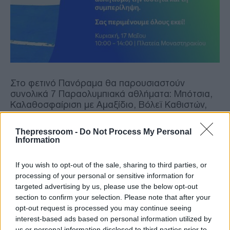
Στο φετινό Πανόραμα θα παρουσιαστούν
συνολικά 7 Παραολυμπιακά αθλήματα: Μπότσια,
Καλαθοσφαίριση με Αμαξίδιο, Βόλεϊ Καθιστών,
Επιτραπέζια Αντισφαίριση, Ποδόσφαιρο
Ακρωτηριασμένων, Ποδόσφαιρο Τυφλών και
Thepressroom -
Do Not Process My Personal
Παρά-Μπάντμιντον. Οι επισκέπτες θα μπορούν όχι
Information
μόνο να παρακολουθήσουν τις επιδείξεις, αλλά
και να γνωρίσουν τις ιδιαιτερότητες κάθε
If you wish to opt-out of the sale, sharing to third parties, or
αθλήματος και να βιώσουν από κοντά το πνεύμα
processing of your personal or sensitive information for
του Παραολυμπιακού κινήματος.
targeted advertising by us, please use the below opt-out
section to confirm your selection. Please note that after your
Το «6ο Παραολυμπιακό Πανόραμα» φιλοδοξεί και
opt-out request is processed you may continue seeing
φέτος να στείλει ένα ισχυρό μήνυμα αποδοχής,
interest-based ads based on personal information utilized by
ισότιμης συμμετοχής και σεβασμού στη
us or personal information disclosed to third parties prior to