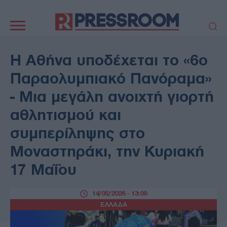
Κεντρική
πλοήγηση
ΠΟΛΙΤΙΚΗ
ΤΟΥΡΚΙΑ
Η Αθήνα υποδέχεται το «6ο
ΟΙΚΟΝΟΜΙΑ
ΕΛΛΑΔΑ
Παραολυμπιακό Πανόραμα»
ΕΚΚΛΗΣΙΑ
ΑΜΥΝΑ
- Μια μεγάλη ανοιχτή γιορτή
ΔΙΕΘΝΗ
ΚΥΠΡΟΣ
αθλητισμού και
MEDIA
LIFESTYLE
συμπερίληψης στο
SPORTS
ΑΥΤΟΔΙΟΙΚΗΣΗ
AUTO - MOTO
ΓΑΣΤΡΟΝΟΜΙΑ
Μοναστηράκι, την Κυριακή
ΥΓΕΙΑ
ΤΕΧΝΟΛΟΓΙΑ
17 Μαΐου
ΠΑΡΑΞΕΝΑ
ΖΩΔΙΑ
ΑΡΘΡΟΓΡΑΦΙΑ
14/05/2026 - 13:09
ΕΛΛΑΔΑ