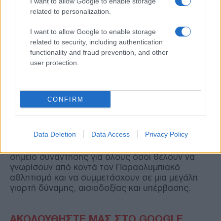
I want to allow Google to enable storage
related to personalization.
I want to allow Google to enable storage
related to security, including authentication
functionality and fraud prevention, and other
user protection.
CONFIRM
Data Deletion
Data Access
Privacy Policy
Την Κυριακή 17 Μαΐου, το Μοναστηράκι γίνεται
σημείο συνάντησης για όλους όσοι θέλουν να
γνωρίσουν από κοντά τον Παραολυμπιακό
αθλητισμό και να συμμετάσχουν σε μια μεγάλη
γιορτή δύναμης, αισιοδοξίας και υπέρβασης.
ΑΚΟΛΟΥΘΗΣΤΕ ΜΑΣ ΣΤΟ GOOGLE