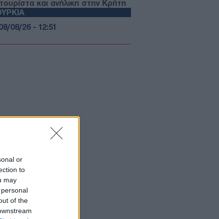
 τουρίστα και ανήλικη στην Κρήτη
ΥΡΚΙΑ
08/08/26 - 12:51
ορικής σημασίας η «Συμφωνία της
κας»
ΙΕΘΝΗ
08/08/26 - 11:47
ωσία έπληξε φορτηγό πλοίο με
α για την Ουκρανία ανοιχτά της
ησσού
ΜΥΝΑ
08/08/26 - 12:24
ιαία επανεξέταση για την
αμονή των Patriot στη Σαουδική
sonal or
βία
ection to
PORTS
ou may
08/08/26 - 12:13
 personal
out of the
νο ο Μέσι θα αποφασίσει πότε θα
 downstream
συρθεί»