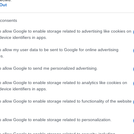
Out
Αντ
Χωρ
Ε
consents
o allow Google to enable storage related to advertising like cookies on
Και
evice identifiers in apps.
και 
Ε
o allow my user data to be sent to Google for online advertising
s.
Στο
to allow Google to send me personalized advertising.
Αυγ
Δ
o allow Google to enable storage related to analytics like cookies on
evice identifiers in apps.
Τραμ
ασφ
o allow Google to enable storage related to functionality of the website
μπλ
αίθ
Ο
o allow Google to enable storage related to personalization.
Μετ
o allow Google to enable storage related to security, including