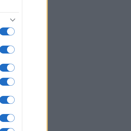
ίδραση της Τουρκίας στο νέο
οταξικό για τον τουρισμό
ΛΛΑΔΑ
08/08/26 - 08:59
ρός: στους 39°C η θερμοκρασία
μελτέμια στο Αιγαίο
ΛΛΑΔΑ
08/08/26 - 08:42
 αποκορύφωμά της η έξοδος του
ούστου
ΙΕΘΝΗ
08/08/26 - 08:29
π: «Απειλή για την εθνική
άλεια» η δικαστική απόφαση που
οκάρει την κατασκευή της
ουσας χορού στον Λευκό Οίκο
ΙΚΟΝΟΜΙΑ
08/08/26 - 08:15
ά από μήνες, τον Ιούλη μείωση