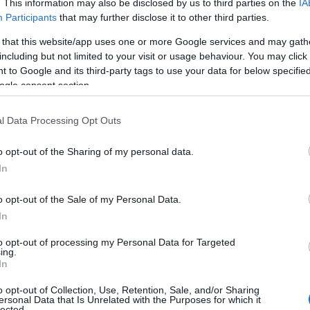
ΠΟ
. This information may also be disclosed by us to third parties on the
IA
Participants
that may further disclose it to other third parties.
 that this website/app uses one or more Google services and may gath
Κόμ
including but not limited to your visit or usage behaviour. You may click 
εκλ
Ε
 to Google and its third-party tags to use your data for below specifi
ogle consent section.
«Οι
l Data Processing Opt Outs
μακ
πτης αγρότες από τη
Λάρισα, τα Τρίκαλα και
Ε
ετέχουν στις κινητοποιήσεις μετά το κάλεσμα
o opt-out of the Sharing of my personal data.
ων μπλόκων έφτασαν στην Νίκαια όπου
In
ική Οδό Αθηνών -Θεσσαλονίκης στο ρεύμα
Ειδ
Οι ν
351 χιλιόμετρο.
o opt-out of the Sale of my Personal Data.
και
In
Ε
ρόμων προχωρούν και οι αγρότες στην
to opt-out of processing my Personal Data for Targeted
ήσεις και παραστάσεις διαμαρτυρίας
ing.
Πόρ
Κρήτης. Στάση αναμονής τηρούν για την ώρα
In
την
Ανατολική Μακεδονία και Θράκη.
ΤΟ
o opt-out of Collection, Use, Retention, Sale, and/or Sharing
ersonal Data that Is Unrelated with the Purposes for which it
lected.