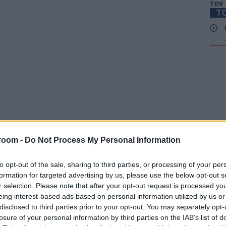
τον
ΤΟ
Ιστ
Μέκ
Δ
Η Ρ
όπλ
Οδ
Α
room -
Do Not Process My Personal Information
Μην
παρ
to opt-out of the sale, sharing to third parties, or processing of your per
Αρα
formation for targeted advertising by us, please use the below opt-out s
S
r selection. Please note that after your opt-out request is processed y
eing interest-based ads based on personal information utilized by us or
disclosed to third parties prior to your opt-out. You may separately opt-
«Μό
losure of your personal information by third parties on the IAB’s list of
απο