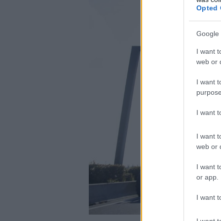
Opted 
Google 
I want t
web or d
I want t
purpose
I want 
I want t
web or d
I want t
or app.
I want t
I want t