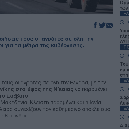
Ορμ
των
Ε
Υπο
πλη
οιήσεις τους οι αγρότες σε όλη την
ΔΥΠ
ι για τα μέτρα της κυβέρνησης.
ΤΟ
Του
εμπ
στη
Ε
 τους οι αγρότες σε όλη την Ελλάδα, με την
ίκης στο ύψος της Νίκαιας
να παραμένει
 το Σάββατο
Σορ
Μακεδονία. Κλειστή παραμένει και η Ιονία
Λυκ
άλειας συνεχίζουν τον καθημερινό αποκλεισμό
Ε
- Κορίνθου.
Δια