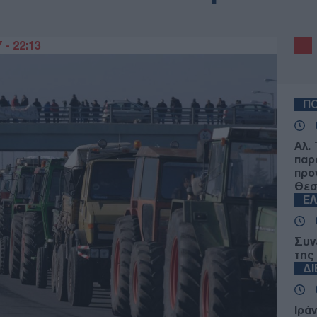
 - 22:13
ΠΟ
Αλ.
παρ
προ
Θεσ
Ε
Συν
της
Δ
Ιρά