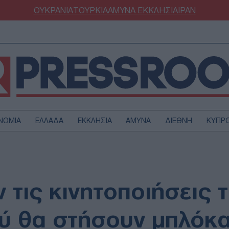
ΟΥΚΡΑΝΙΑ
ΤΟΥΡΚΙΑ
ΑΜΥΝΑ
ΕΚΚΛΗΣΙΑ
ΙΡΑΝ
ΝΟΜΙΑ
ΕΛΛΑΔΑ
ΕΚΚΛΗΣΙΑ
ΑΜΥΝΑ
ΔΙΕΘΝΗ
ΚΥΠΡ
ΟΥΡΚΙΑ
ΟΙΚΟΝΟΜΙΑ
ΜΥΝΑ
ΔΙΕΘΝΗ
FESTYLE
SPORTS
τις κινητοποιήσεις τ
ΑΣΤΡΟΝΟΜΙΑ
ΥΓΕΙΑ
ΩΔΙΑ
ΑΡΘΡΟΓΡΑΦΙΑ
ύ θα στήσουν μπλόκ