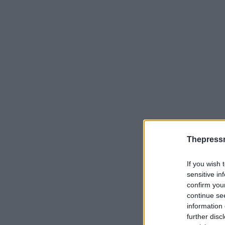
Thepress
If you wish 
sensitive in
confirm you
continue se
information 
further disc