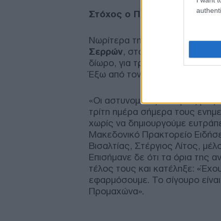
authenti
Στόχος ο Προμαχώνας
Νωρίτερα την Παρασκευή άνοιξε
Σερρών
, στο ύψος του Λευκώνα
δίωρο, για τρίτη κατά σειρά ημ
Έξω από τον Λευκώνα έχουν φτ
«Οι αστυνομικές δυνάμεις μας 
τρίτη ημέρα σήμερα τους ενημε
χωρίς να δημιουργούμε ευτράπε
Μακεδονικό Πρακτορείο Ειδήσε
Βισαλτίας, Στέργιος Λίτος, μέλ
Επισήμανε δε ότι τα όρια της 
τέλος τους και κατέληξε: «Έχου
εφαρμόσουμε. Το σίγουρο είναι
Προμαχώνα».