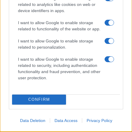
8 Αυγούστου 1884: Τα εγκαίνια της Σχολής Ναυτικών
related to analytics like cookies on web or
Δοκίμων έτσι όπως την ξέρουμε σήμερα!
device identifiers in apps.
ΑΜΥΝΑ
09/08/26 - 12:00
I want to allow Google to enable storage
9 Αυγούστου 1945: Η ρίψη της δεύτερης και τελευταίας
related to functionality of the website or app.
ατομικής βόμβας στο Ναγκασάκι, τρεις μέρες μετά την
πρώτη ρίψη στη Χιροσίμα
I want to allow Google to enable storage
ΑΜΥΝΑ
related to personalization.
09/08/26 - 11:37
I want to allow Google to enable storage
9 Αυγούστου 1823 : Σκοτώνεται πολεμώντας τους
Τουρκαλβανούς ο Μάρκος Μπότσαρης
related to security, including authentication
ΔΙΕΘΝΗ
functionality and fraud prevention, and other
user protection.
09/08/26 - 11:31
Αυστραλία: Δύο επιβατηγά αεροπλάνα απέφυγαν παρά
λίγο μια σύγκρουση στον διάδρομο προσγείωσης/
απογείωσης στο αεροδρόμιο του Σίδνεϊ
CONFIRM
ΑΜΥΝΑ
09/08/26 - 10:47
Ελληνικά ελικόπτερα Apache στη Σαουδική Αραβία;
Data Deletion
Data Access
Privacy Policy
ΔΙΕΘΝΗ
09/08/26 - 10:32