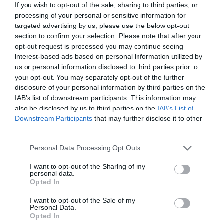
If you wish to opt-out of the sale, sharing to third parties, or
processing of your personal or sensitive information for
targeted advertising by us, please use the below opt-out
section to confirm your selection. Please note that after your
opt-out request is processed you may continue seeing
interest-based ads based on personal information utilized by
us or personal information disclosed to third parties prior to
your opt-out. You may separately opt-out of the further
disclosure of your personal information by third parties on the
IAB’s list of downstream participants. This information may
also be disclosed by us to third parties on the
IAB’s List of
ΑΚΟΛΟΥΘΗΣΤΕ ΜΑΣ ΣΤΟ GOOGLE NEWS
Downstream Participants
that may further disclose it to other
ΚΑΝΟΝΤΑΣ ΚΛΙΚ ΕΔΩ
third parties.
Please note that this website/app uses one or more Google
Personal Data Processing Opt Outs
services and may gather and store information including but
TAGS
not limited to your visit or usage behaviour. You may click to
I want to opt-out of the Sharing of my
personal data.
grant or deny consent to Google and its third-party tags to
Opted In
ΝΕΚΡΟΣ
ΤΡΑΓΙΚΟ ΘΑΝΑΤΟ
54ΧΡΟΝΟΣ
ΕΡΓΑΤΗΣ
use your data for below specified purposes in below Google
ΜΕΤΡΟ ΘΕΣΣΑΛΟΝΙΚΗΣ
ΣΤΑΘΜΟΣ ΑΓΙΑ ΣΟΦΙΑ
consent section.
ΕΠΕΣΕ ΑΠΟ ΣΚΑΛΑ
ΕΚΑΒ
ΜΟΤΟΣΥΚΛΕΤΑ ΤΟΥ ΕΚΑΒ
I want to opt-out of the Sale of my
Personal Data.
ΟΧΗΜΑ ΤΟΥ ΕΚΑΒ
ΑΣΤΥΝΟΜΙΑ
Opted In