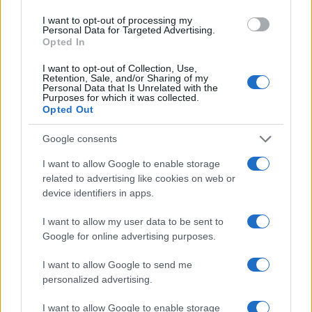
I want to opt-out of processing my
Personal Data for Targeted Advertising.
Ροή Ειδήσεων
Opted In
I want to opt-out of Collection, Use,
Retention, Sale, and/or Sharing of my
Personal Data that Is Unrelated with the
ΔΙΕΘΝΗ
Purposes for which it was collected.
Opted Out
09/08/26 - 13:29
Πώς θα ήταν η Ευρώπη χωρίς ποτάμια;
Google consents
ΔΙΕΘΝΗ
09/08/26 - 13:22
I want to allow Google to enable storage
related to advertising like cookies on web or
Το Χονγκ Κονγκ κατέγραψε ρεκόρ ζέστης με 36,9
βαθμούς Κελσίου
device identifiers in apps.
ΚΥΠΡΟΣ
I want to allow my user data to be sent to
09/08/26 - 12:46
Google for online advertising purposes.
Με πορεία μοτοσικλετιστών από όλες τις ελεύθερες
πόλεις της Κύπρου τιμήθηκε χθες η μνήμη του Τάσου
I want to allow Google to send me
Ισαάκ και του Σολωμού Σολωμού
ΑΜΥΝΑ
personalized advertising.
09/08/26 - 12:26
I want to allow Google to enable storage