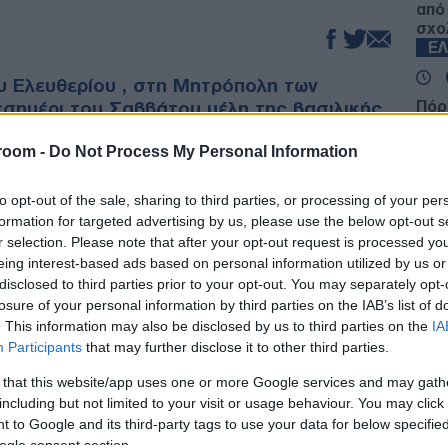
από
σχο
Ε
υ Ελευθερίου , στη Μητρόπολη των
εσημέρι του Σαββάτου μέλη της βασιλικής
Πόρ
κατ
ηθούν για τον τέως βασιλιά Κωνσταντίνο,
τη Δ
room -
Do Not Process My Personal Information
λύ κρίσιμη κατάσταση στην μονάδα
απο
εία».
Ε
to opt-out of the sale, sharing to third parties, or processing of your per
formation for targeted advertising by us, please use the below opt-out s
ης οικογένειας είχαν ταξιδέψει από το
Υπό
r selection. Please note that after your opt-out request is processed y
πλευρό του Κωνσταντίνου, ο οποίος δίνει μάχη
46χ
eing interest-based ads based on personal information utilized by us or
ν χώρα μας έφτασε εκτάκτως η αδελφή του
Βρετ
disclosed to third parties prior to your opt-out. You may separately opt-
ς βασιλομήτωρος στον ισπανικό θρόνο, ενώ ο
εμπ
losure of your personal information by third parties on the IAB’s list of
Ε
πος με την σύζυγο του Νίνα Φλορ, ταξίδεψαν
. This information may also be disclosed by us to third parties on the
IA
ην Αθήνα μετά από τη σοβαρή εξέλιξη με την
Participants
that may further disclose it to other third parties.
Προ
 that this website/app uses one or more Google services and may gath
και 
including but not limited to your visit or usage behaviour. You may click 
στη
 to Google and its third-party tags to use your data for below specifi
Δ
ogle consent section.