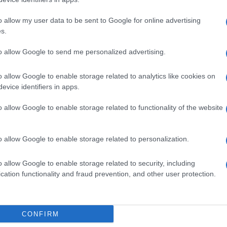
o allow my user data to be sent to Google for online advertising
Οι 
και
s.
νεο
απο
to allow Google to send me personalized advertising.
Δ
o allow Google to enable storage related to analytics like cookies on
βρίσκεται σύσσωμη η τέως βασιλική οικογένεια
evice identifiers in apps.
υ επιδεινώθηκε και νοσηλεύεται σε κρίσιμη
Γερ
το 
ής θεραπείας του «Υγεία».
o allow Google to enable storage related to functionality of the website
τον
ΤΟ
ος έχει νοσηλευτεί αρκετές φορές, ενώ έχει
o allow Google to enable storage related to personalization.
λειτούργησε επιβαρυντικά στην υγεία του.
Από
δια
o allow Google to enable storage related to security, including
 η επαφή του με το περιβάλλον είναι
στι
cation functionality and fraud prevention, and other user protection.
δια
γιατρούς.
Ε
ιο που υπέστη ήταν στις 16 Δεκεμβρίου 2021
CONFIRM
 Υγείας Κρανιδίου στην Αργολίδα.
Mar
46χ