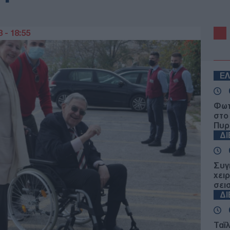
 - 18:55
Ε
Φωτ
στο
Πυρ
Δ
Συγ
χει
σει
Δ
Ταϊ