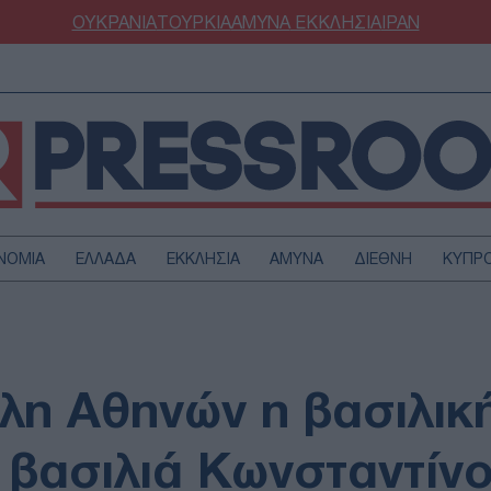
ΟΥΚΡΑΝΙΑ
ΤΟΥΡΚΙΑ
ΑΜΥΝΑ
ΕΚΚΛΗΣΙΑ
ΙΡΑΝ
ΝΟΜΙΑ
ΕΛΛΑΔΑ
ΕΚΚΛΗΣΙΑ
ΑΜΥΝΑ
ΔΙΕΘΝΗ
ΚΥΠΡ
ΟΥΡΚΙΑ
ΟΙΚΟΝΟΜΙΑ
ΜΥΝΑ
ΔΙΕΘΝΗ
FESTYLE
SPORTS
λη Αθηνών η βασιλική
ΑΣΤΡΟΝΟΜΙΑ
ΥΓΕΙΑ
ΩΔΙΑ
ΑΡΘΡΟΓΡΑΦΙΑ
ς βασιλιά Κωνσταντίν