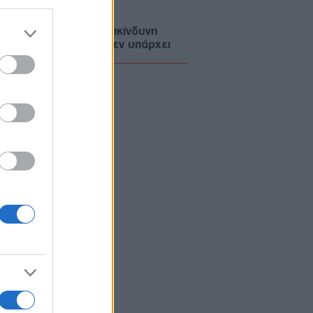
07/08/26 - 08:00
ραμπ μπροστά σε «επικίνδυνη
ίδα κλιμάκωσης» – "Δεν υπάρχει
η επιλογή"
ΩΔΙΑ
06/08/26 - 23:52
ια: Οι αστρολογικές προβλέψεις
 την Παρασκευή 7/8 από την
ξάνδρα Καρτά
PORTS
06/08/26 - 23:52
Κ - Άντερλεχτ 0-1: Σοκαρίστηκε
ά μπορεί!!
ΛΛΑΔΑ
06/08/26 - 23:46
ιά: ΕΔΕ για την 75χρονη που έφυγε
 το Αστυνομικό Τμήμα και
θηκε νεκρή
ΙΕΘΝΗ