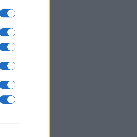
06/08/26 - 23:20
«μαύρες χήρες» της Ρωσίας εν
ρώ πολέμου: Παντρεύονται
σύλλεκτους για να εισπράξουν
ζημιώσεις θανάτου
ΙΕΘΝΗ
06/08/26 - 23:16
μανία: Νέο δημοσκοπικό ρεκόρ για
ακροδεξιό AfD και βαριά φθορά για
 Μερτς
ΥΡΚΙΑ
06/08/26 - 22:47
 τα πλαστά διαβατήρια στα δίκτυα
κίνησης: Ο ρόλος της Τουρκίας
ς σύγχρονες μεταναστευτικές
δρομές
ΛΛΑΔΑ
06/08/26 - 22:34
fin: Έφθασε στην Ελλάδα η
ρονη κατηγορούμενη - Ενώπιον της