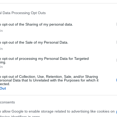
Ο Τ
l Data Processing Opt Outs
παγ
τρίτ
o opt-out of the Sharing of my personal data.
Ζ
In
Ζώδ
o opt-out of the Sale of my Personal Data.
για
In
Αλε
S
to opt-out of processing my Personal Data for Targeted
ing.
In
ΠΑΟ
o opt-out of Collection, Use, Retention, Sale, and/or Sharing
αλλ
ersonal Data that Is Unrelated with the Purposes for which it
Ε
lected.
Out
Χαν
consents
από
βρέ
o allow Google to enable storage related to advertising like cookies on
Δ
evice identifiers in apps.