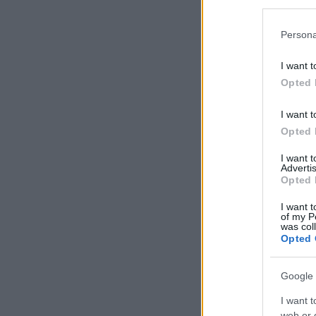
Persona
I want t
Opted 
I want t
Opted 
I want 
Advertis
Opted 
I want t
of my P
was col
Opted 
Google 
I want t
web or d