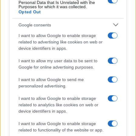
Personal Data that Is Unrelated with the
ασκήθηκε από την Εισαγγελία Διαφθοράς, καθώς
Purposes for which it was collected.
η επικεφαλής της Εισαγγελίας Διαφθοράς
Ελένη
Opted Out
Τουλουπάκη
ζήτησε την άσκηση ποινικής δίωξης
για νομιμοποίηση εσόδων από εγκληματική
Google consents
δραστηριότητα από κοινού και κατ'
εξακολούθηση, η οποία προέρχεται από πράξεις
I want to allow Google to enable storage
χρηματισμού σε βάρος οκτώ στελεχών της
related to advertising like cookies on web or
εταιρείας Novartis ΕΛΛΑΣ, όπως επίσης, ζήτησε
device identifiers in apps.
την άσκηση ποινικής δίωξης για το αδίκημα της
I want to allow my user data to be sent to
παθητικής δωροδοκίας σε βάρος επτά γιατρών.
Google for online advertising purposes.
Αναλυτικότερα,
η ποινική δίωξη αφορά
σε
I want to allow Google to send me
συνολικά δέκα προγράμματα της εταιρείας
personalized advertising.
Novartis
της περιόδου
2008-2015
μέσω των
οποίων με τη μέθοδο των συμβουλευτικών
I want to allow Google to enable storage
υπηρεσιών και κλινικών μελετών και της
related to analytics like cookies on web or
καθοδηγούμενης
συνταγογράφησης
device identifiers in apps.
αποτυπώνονται οι παράνομες πρακτικές που
ακολουθούσε η εταιρεία με «όχημα»
χιλιάδες
I want to allow Google to enable storage
ιατρούς.
related to functionality of the website or app.