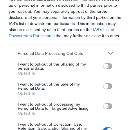
us or personal information disclosed to third parties prior to
your opt-out. You may separately opt-out of the further
disclosure of your personal information by third parties on the
IAB’s list of downstream participants. This information may
also be disclosed by us to third parties on the
IAB’s List of
Downstream Participants
that may further disclose it to other
third parties.
Please note that this website/app uses one or more Google
Personal Data Processing Opt Outs
services and may gather and store information including but
not limited to your visit or usage behaviour. You may click to
I want to opt-out of the Sharing of my
personal data.
grant or deny consent to Google and its third-party tags to
Opted In
use your data for below specified purposes in below Google
consent section.
I want to opt-out of the Sale of my
Personal Data.
Opted In
I want to opt-out of processing my
Ποινική δίωξη
Personal Data for Targeted Advertising.
Opted In
Στο μεταξύ, ποινική δίωξη σε βαθμό
I want to opt-out of Collection, Use,
κακουργήματος για την υπόθεση
Novartis
Retention, Sale, and/or Sharing of my