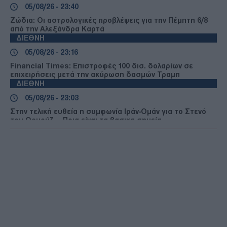
05/08/26 - 23:40
Ζώδια: Οι αστρολογικές προβλέψεις για την Πέμπτη 6/8
από την Αλεξάνδρα Καρτά
ΔΙΕΘΝΗ
05/08/26 - 23:16
Financial Times: Επιστροφές 100 δισ. δολαρίων σε
επιχειρήσεις μετά την ακύρωση δασμών Τραμπ
ΔΙΕΘΝΗ
05/08/26 - 23:03
Στην τελική ευθεία η συμφωνία Ιράν-Ομάν για το Στενό
του Ορμούζ — Ποια είναι τα βασικα σημεία
ΔΙΕΘΝΗ
05/08/26 - 22:49
ΗΠΑ: Τρεις νεκροί και ένας τραυματίας από
πυροβολισμούς στη Βόρεια Καρολίνα
ΕΛΛΑΔΑ
05/08/26 - 22:44
Κλήρωση ΛΟΤΤΟ 2750 (5/8/2026): Δείτε τους τυχερούς
αριθμούς
ΔΙΕΘΝΗ