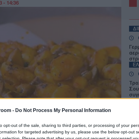
 - 14:36
Δ
Γερ
αερ
στρ
Ε
Τρο
Σου
συγ
ανα
Δ
room -
Do Not Process My Personal Information
«Μυ
to opt-out of the sale, sharing to third parties, or processing of your per
ουρ
formation for targeted advertising by us, please use the below opt-out s
πυρ
r selection. Please note that after your opt-out request is processed y