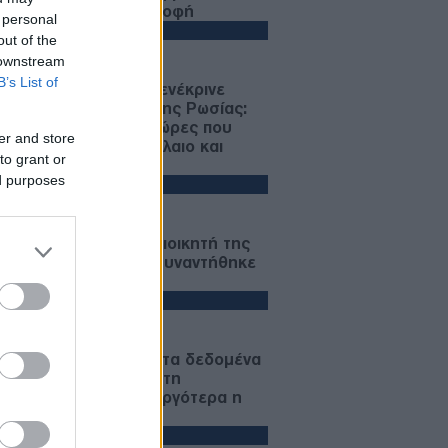
ικοί, αλλά όχι καταστροφή
 personal
ΙΕΘΝΗ
out of the
08/08/26 - 23:13
 downstream
B’s List of
μερικανική Γερουσία ενέκρινε
ώσεις-μαμούθ κατά της Ρωσίας:
μοί έως 100% στις χώρες που
er and store
ράζουν ρωσικό πετρέλαιο και
to grant or
ικό αέριο
ed purposes
ΙΕΘΝΗ
08/08/26 - 23:10
σκεψη-αστραπή του διοικητή της
TCOM στο Ισραήλ: Συναντήθηκε
την ηγεσία των IDF
ΟΛΙΤΙΣΜΟΣ
08/08/26 - 23:02
 ευρήματα αλλάζουν τα δεδομένα
 τη Μινωική Έκρηξη στη
τορίνη: Έναν αιώνα αργότερα η
αστροφή;
ΚΟΛΟΓΙΑ