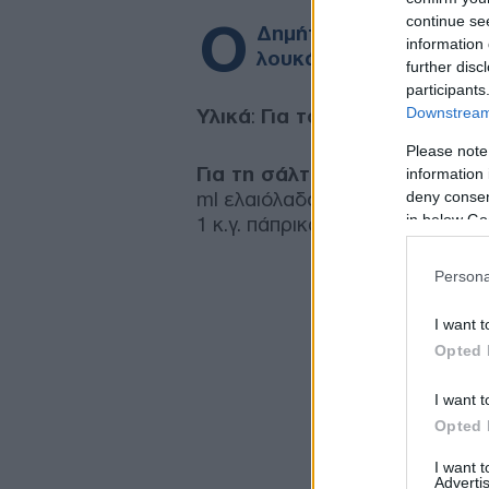
continue se
Ο
Δημήτρης Σκαρμούτσος 
information 
λουκάνικα και μανιτάρι
further disc
participants
Downstream 
Υλικά
:
Για το νιόκι
: 500 γρ. πατ
Please note
Για τη σάλτσα
: 200 γρ. χωριάτ
information 
ml ελαιόλαδο 2 σκελίδες σκόρδο
deny consent
in below Go
1 κ.γ. πάπρικα 1/2 κύμινο Αλάτι 
Persona
I want t
Opted 
I want t
Opted 
I want 
Advertis