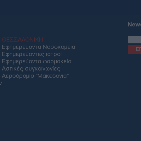
Αλε
για
News
πηγ
Δ
ΘΕΣΣΑΛΟΝΙΚΗ
Εφημερεύοντα Νοσοκομεία
Βαν
Εφημερεύοντες ιατροί
θα 
Εφημερεύοντα φαρμακεία
Ορμ
τερ
Αστικές συγκοινωνίες
Δ
Αεροδρόμιο "Μακεδονία"
ν
Έκρ
ΥΠΕ
Απο
επί
Δ
«Απ
στη