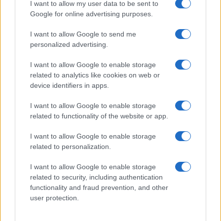
I want to allow my user data to be sent to
Google for online advertising purposes.
I want to allow Google to send me
personalized advertising.
I want to allow Google to enable storage
related to analytics like cookies on web or
device identifiers in apps.
I want to allow Google to enable storage
related to functionality of the website or app.
To πιο ακριβό παγωτό του κόσμου
I want to allow Google to enable storage
related to personalization.
Η Uniteis, δεν γνωρίζει πόσα παγωτά
I want to allow Google to enable storage
πωλούνται κάθε χρόνο στα περισσότερα από
related to security, including authentication
2.000 παραδοσιακά ιταλικά παγωτατζίδικα στη
functionality and fraud prevention, and other
Γερμανία.
Η Ομοσπονδιακή Ένωση της
user protection.
Γερμανικής Βιομηχανίας Ζαχαροπλαστικής (BDSI),
εκτιμά ότι το 84% του παγωτού που
καταναλώθηκε το 2021 στη Γερμανία, ήταν