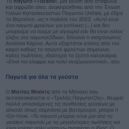
Το
παγωτό «Tiziano»
, μια γεύση από σταφύλια
και αφρώδη οίνο, ανακηρύχθηκε από την Ένωση
Ιταλών Κατασκευαστών Παγωτού Uniteis, με έδρα
το Βερολίνο, ως η ποικιλία του 2023.
«Αυτό είναι
ένα παγωτό φρούτων για ενήλικες (…) και δεν
μπορούμε να πούμε με σιγουριά εάν θα είναι πόλος
έλξης στα παγωτατζίδικα»,
δηλώνει η εκπρόσωπος
Αναλίσα Κάρνιο. Αυτό εξαρτάται επίσης από τον
καιρό καθώς το παγωτό φρούτων σημειώνει
καλές πωλήσεις, ιδιαίτερα τα ζεστά καλοκαίρια.
«
Είναι πιο ελαφρύ και πολύ αναζωογονητικό», λέει.
Παγωτά για όλα τα γούστα
Ο
Ματίας Μούντς
από το Μόναχο που
αυτοαποκαλείται ο «Τρελός Παγωτατζής», θεωρεί
πολλά υποσχόμενες τις συνθέσεις γεύσεων με
αλκοόλ όπως σαμπάνια με βατόμουρα, μπύρα ή
τζιν-τόνικ.
«Το παγωτό μπύρας είναι μια από τις
γεύσεις παγωτού με τις μεγαλύτερες πωλήσεις και
είναι επίσης πολύ νόστιμο»
αναφέρει ο ίδιος. Ο