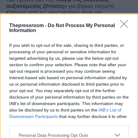
αυξανόμενης ζήτησης»
για βίγκαν παγωτό.
Κάποιες από τις νέες γεύσεις είναι για
παράδειγμα το φιστίκι-μπανάνα και η καραμέλα
με θαλασσινό αλάτι. Εκτός από τη σόγια, το
Thepressroom -
Do Not Process My Personal
Information
αμύγδαλο και τη βρώμη, η πρωτεΐνη μπιζελιού
χρησιμοποιείται επίσης ως φυτική πηγή.
If you wish to opt-out of the sale, sharing to third parties, or
processing of your personal or sensitive information for
«Ιδιαίτερα το παγωτό σορμπέ είναι πολύ
targeted advertising by us, please use the below opt-out
αγαπητό»,
παρατηρεί ο Λόυκα ντε Ρόκο. Το 2017
section to confirm your selection. Please note that after your
μαζί με τον πατέρα του κατέλαβαν τη δεύτερη
opt-out request is processed you may continue seeing
θέση στον διεθνή διαγωνισμό
«Gelato World Tour»
interest-based ads based on personal information utilized by
με ένα σορμπέ παγωτό από σταφύλια και
us or personal information disclosed to third parties prior to
καραμελωμένα καρύδια. Ο 33χρονος δημιουργεί
your opt-out. You may separately opt-out of the further
επίσης μείγματα από λουλούδια όπως σαμπούκο
disclosure of your personal information by third parties on the
και πικραλίδα, τα οποία μαζεύει ο ίδιος από την
IAB’s list of downstream participants. This information may
γύρω περιοχή και για αυτό το λόγο, αυτές οι
also be disclosed by us to third parties on the
IAB’s List of
γεύσεις παγωτού είναι διαθέσιμες μόνο για ένα
Downstream Participants
that may further disclose it to other
μικρό χρονικό διάστημα. Όταν όμως το καλοκαίρι
third parties.
είναι δροσερό, το παγωτό με γάλα και σοκολάτα
είναι καλύτερα, αναφέρει ο Ρόκο. Ωστόσο, το πιο
Please note that this website/app uses one or more Google
Personal Data Processing Opt Outs