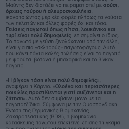
Μούντς δεν διστάζει να πειραματιστεί με
σούσι,
όρχεις ταύρου ή αλευροσκουλήκια
,
ικανοποιώντας μερικές φορές πλήρως τα γούστα
των πελατών και άλλες φορές όχι και τόσο.
Γεύσεις παγωτού όπως πίτσα, λουκάνικο και
τυρί είναι πολύ δημοφιλείς
, επισημαίνει ο ίδιος.
Το παγωτό με γεύση ξινολάχανου από την άλλη,
είναι για πιο «σκληρούς» παγωτοφάγους. Αυτό
που κάνει πάντα καλές πωλήσεις είναι το παγωτό
με φρούτα, βότανα ή μπαχαρικά και το βίγκαν
παγωτό.
«Η βίγκαν τάση είναι πολύ δημοφιλής»,
αναφέρει η Κάρνιο.
«Ολοένα και περισσότερες
ποικιλίες προστίθενται γιατί αυξάνεται και η
ζήτηση».
Αυτό δεν συμβαίνει μόνο με τα
παγωτατζίδικα. Σύμφωνα με την Ομοσπονδιακή
Ένωση της Γερμανικής Βιομηχανίας
Ζαχαροπλαστικής (BDSI), η βιομηχανία
κατασκευής παγωτού επεκτείνει επίσης τη γκάμα
των προϊόντων της
«λόγω της συνεχούς