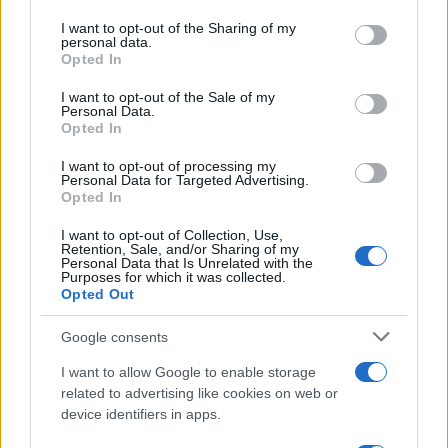
περιζήτητο προϊόν του είναι το all time classic,
services and may gather and store information including but
παγωτό βανίλια. «Αυτό έχει πάντα ζήτηση»,
not limited to your visit or usage behaviour. You may click to
I want to opt-out of the Sharing of my
δηλώνει ο ίδιος.
personal data.
grant or deny consent to Google and its third-party tags to
Opted In
use your data for below specified purposes in below Google
consent section.
I want to opt-out of the Sale of my
Personal Data.
Opted In
I want to opt-out of processing my
Personal Data for Targeted Advertising.
Opted In
I want to opt-out of Collection, Use,
Retention, Sale, and/or Sharing of my
Personal Data that Is Unrelated with the
Purposes for which it was collected.
Opted Out
Google consents
I want to allow Google to enable storage
related to advertising like cookies on web or
device identifiers in apps.