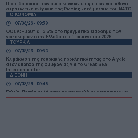
Προειδοποίηση των αμερικανικών υπηρεσιών για πιθανή
στρατιωτική ενέργεια της Ρωσίας κατά μέλους του ΝΑΤΟ
ΟΙΚΟΝΟΜΙΑ
07/08/26 - 09:59
ΟΟΣΑ: «Βουτιά» 3,6% στο πραγματικό εισόδημα των
νοικοκυριών στην Ελλάδα το α' τρίμηνο του 2026
ΤΟΥΡΚΙΑ
07/08/26 - 09:53
Κλιμάκωση της τουρκικής προκλητικότητας στο Αιγαίο
στον απόηχο της συμφωνίας για το Great Sea
Interconnector
ΔΙΕΘΝΗ
07/08/26 - 09:46
Γαλλία: Ποινές φυλάκισης με αναστολή σε streamers για
την κακοποίηση του «Jean Pormanove» σε ζωντανή
μετάδοση
ΔΙΕΘΝΗ
07/08/26 - 09:42
Σημαντική πτώση στην κίνηση των πλοίων στα Στενά του
Ορμούζ εν αναμονή των διπλωματικών εξελίξεων
ΔΙΕΘΝΗ