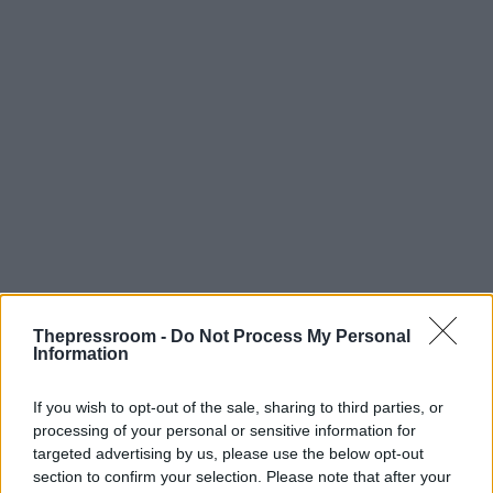
Thepressroom -
Do Not Process My Personal
Information
If you wish to opt-out of the sale, sharing to third parties, or
Για τη σημασία, δε, των ηλεκτρικών διασυνδέσεων,
processing of your personal or sensitive information for
κάνοντας ιδιαίτερη αναφορά στα έργα
GSI και
targeted advertising by us, please use the below opt-out
GREGY, ο Υπουργός
ανέδειξε ότι «όλο και
section to confirm your selection. Please note that after your