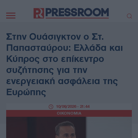
Κεντρική
πλοήγηση
ΠΟΛΙΤΙΚΗ
ΤΟΥΡΚΙΑ
Στην Ουάσιγκτον ο Στ.
ΟΙΚΟΝΟΜΙΑ
ΕΛΛΑΔΑ
Παπασταύρου: Ελλάδα και
ΕΚΚΛΗΣΙΑ
ΑΜΥΝΑ
Κύπρος στο επίκεντρο
ΔΙΕΘΝΗ
ΚΥΠΡΟΣ
συζήτησης για την
MEDIA
LIFESTYLE
ενεργειακή ασφάλεια της
SPORTS
ΑΥΤΟΔΙΟΙΚΗΣΗ
AUTO - MOTO
ΓΑΣΤΡΟΝΟΜΙΑ
Ευρώπης
ΥΓΕΙΑ
ΤΕΧΝΟΛΟΓΙΑ
ΠΑΡΑΞΕΝΑ
10/06/2026 - 21:44
ΖΩΔΙΑ
ΟΙΚΟΝΟΜΙΑ
ΑΡΘΡΟΓΡΑΦΙΑ