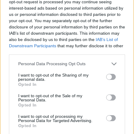
περισσότερες χώρες της περιοχής συνειδητοποιούν
opt-out request is processed you may continue seeing
ότι έχουμε περισσότερα να κερδίσουμε
interest-based ads based on personal information utilized by
συνεργαζόμενοι παρά ενεργώντας μόνοι μας. ‘Αρα,
us or personal information disclosed to third parties prior to
πιστεύω ότι αυτοί οι διάδρομοι μετατρέπονται σε
your opt-out. You may separately opt-out of the further
αρτηρίες εμπορίου και ευημερίας για την περιοχή,
disclosure of your personal information by third parties on the
και αυτό συνιστά μια πολύ ελπιδοφόρα εξέλιξη».
IAB’s list of downstream participants. This information may
also be disclosed by us to third parties on the
IAB’s List of
Downstream Participants
that may further disclose it to other
Ως προς την εργαλειοποίηση της ενέργειας, ο
third parties.
Υπουργός
υπογράμμισε ότι:
«Μάθαμε με τον
δύσκολο τρόπο, τόσο με την εισβολή στην
Please note that this website/app uses one or more Google
Personal Data Processing Opt Outs
Ουκρανία ό
σο και τώρα με τα γεγονότα στα
Στενά
services and may gather and store information including but
του Ορμούζ,
τον συστημικό κίνδυνο που
not limited to your visit or usage behaviour. You may click to
I want to opt-out of the Sharing of my
συνεπάγεται η εργαλειοποίηση της ενέργειας.
personal data.
grant or deny consent to Google and its third-party tags to
Opted In
Επομένως, είτε προέρχεται από τη
Ρωσία, ε
ίτε από
use your data for below specified purposes in below Google
το
Ιράν,
είτε από οποιαδήποτε άλλη χώρα, η
consent section.
I want to opt-out of the Sale of my
εργαλειοποίηση της ενέργειας αποτελεί συστημικό
Personal Data.
κίνδυνο για την
Ευρώπη. Η Ευρώπη
θα πρέπει να
Opted In
είναι ενωμένη στην αντιμετώπιση αυτού του
φαινομένου. Η εργαλειοποίηση της ενέργειας είναι
I want to opt-out of processing my
Personal Data for Targeted Advertising.
κάτι που επηρεάζει τόσο την παγκόσμια όσο και την
Opted In
περιφερειακή ασφάλεια και δεν πρέπει να γίνεται