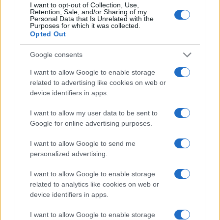
αποδεκτή».
I want to opt-out of Collection, Use,
Retention, Sale, and/or Sharing of my
Personal Data that Is Unrelated with the
Purposes for which it was collected.
Μετά το πάνελ είχε συνάντηση με τον
Opted Out
Εκτελεστικό Αντιπρόεδρο της Cheniere, κ.
Anatol Feygin
, της μεγαλύτερης εταιρείας
Google consents
παραγωγής και εξαγωγής υγροποιημένου
φυσικού αερίου
(LNG) στις Ηνωμένες Πολιτείες
I want to allow Google to enable storage
και δεύτερης μεγαλύτερη παγκοσμίως.
related to advertising like cookies on web or
device identifiers in apps.
Επίσης, πραγματοποίησε διμερή συνάντηση με
I want to allow my user data to be sent to
τον
Υπουργό Πετρελαίου και Ορυκτών της
Google for online advertising purposes.
Αιγύπτου, κ. Karim Badawi
. Στο επίκεντρο της
συζήτησής τους βρέθηκαν η σύγχρονη
I want to allow Google to send me
τεχνολογία δέσμευσης
διοξειδίου του άνθρακα
personalized advertising.
(CCS)
που αναπτύσσει η χώρα μας, καθώς και η
πρόοδος της ηλεκτρικής διασύνδεσης
Ελλάδας-
I want to allow Google to enable storage
Αιγύπτου (GREGY)
. Ο κ.
Παπασταύρου
related to analytics like cookies on web or
προσκάλεσε τον
Αιγύπτιο ομόλογό
του να
device identifiers in apps.
πραγματοποιήσει επίσκεψη στην
Ελλάδα τον
Ιούλιο
, με τον τελευταίο να αποδέχεται την
I want to allow Google to enable storage
πρόσκληση.