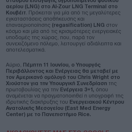
σταθμού εισαγωγής υγροποιημένου φυσικού
αερίου (LNG) στο Al-Zour LNG Terminal στο
Κουβέιτ
. Πρόκειται για μία από τις μεγαλύτερες
εγκαταστάσεις αποθήκευσης και
επαναεριοποίησης
(regasification) LNG
στον
κόσμο και μία από τις κρισιμότερες ενεργειακές
υποδομές της χώρας, που, παρά τον
συνεχιζόμενο πόλεμο, λειτουργεί αδιάλειπτα και
αποτελεσματικά.
Αύριο,
Πέμπτη 11 Ιουνίου, ο Υπουργός
Περιβάλλοντος και Ενέργειας θα μεταβεί με
τον Aμερικανό ομόλογό του Chris Wright στο
Χιούστον για την Υπουργική Συνεδρίαση
της
πρωτοβουλίας για την
Ενέργεια 3+1,
όπου
αναμένεται να πραγματοποιηθεί η υπογραφή της
ιδρυτικής διακήρυξης του
Ενεργειακού
Κέντρου
Ανατολικής Μεσογείου (East Med Energy
Center) με το Πανεπιστήμιο Rice.