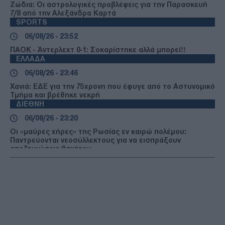
Ζώδια: Οι αστρολογικές προβλέψεις για την Παρασκευή
7/8 από την Αλεξάνδρα Καρτά
SPORTS
06/08/26 - 23:52
ΠΑΟΚ - Άντερλεχτ 0-1: Σοκαρίστηκε αλλά μπορεί!!
ΕΛΛΑΔΑ
06/08/26 - 23:46
Χανιά: ΕΔΕ για την 75χρονη που έφυγε από το Αστυνομικό
Τμήμα και βρέθηκε νεκρή
ΔΙΕΘΝΗ
06/08/26 - 23:20
Οι «μαύρες χήρες» της Ρωσίας εν καιρώ πολέμου:
Παντρεύονται νεοσύλλεκτους για να εισπράξουν
αποζημιώσεις θανάτου
ΔΙΕΘΝΗ
06/08/26 - 23:16
Γερμανία: Νέο δημοσκοπικό ρεκόρ για το ακροδεξιό AfD
και βαριά φθορά για τον Μερτς
ΤΟΥΡΚΙΑ
06/08/26 - 22:47