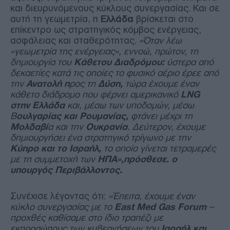
και διευρυνόμενους κύκλους συνεργασίας. Και σε
αυτή τη γεωμετρία, η
Ελλάδα
βρίσκεται στο
επίκεντρο ως στρατηγικός κόμβος ενέργειας,
ασφάλειας και σταθερότητας.
«Όταν λέω
«γεωμετρία της ενέργειας», εννοώ, πρώτον, τη
δημιουργία του
Κάθετου Διαδρόμου:
ύστερα από
δεκαετίες κατά τις οποίες το φυσικό αέριο έρεε από
την
Ανατολή π
ρος τη
Δύση,
τώρα έχουμε έναν
κάθετο διάδρομο που φέρνει αμερικανικό
LNG
στην Ελλάδα
και, μέσω των υποδομών, μέσω
Β
ουλγαρίας και Ρουμανίας,
φτάνει μέχρι τη
Μολδαβί
α και την
Ουκρανία
. Δεύτερον, έχουμε
δημιουργήσει ένα στρατηγικό τρίγωνο με την
Κύπρο και το Ισραήλ,
το οποίο γίνεται τετραμερές
με τη συμμετοχή των
ΗΠΑ»,πρόσθεσε. ο
υπουργός Περιβάλλοντος.
Συνέχισε λέγοντας ότι:
«Έπειτα, έχουμε έναν
κύκλο συνεργασίας με το
East Med Gas Forum
–
προχθές καθίσαμε στο ίδιο τραπέζι με
εκπροσώπους των κυβερνήσεων του
Ισραήλ και