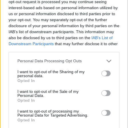
opt-out request is processed you may continue seeing
interest-based ads based on personal information utilized by
us or personal information disclosed to third parties prior to
your opt-out. You may separately opt-out of the further
disclosure of your personal information by third parties on the
IAB’s list of downstream participants. This information may
also be disclosed by us to third parties on the
IAB’s List of
Θα ακολουθήσουν οι ομιλίες του Ευρωπαίου
Downstream Participants
that may further disclose it to other
Επιτρόπου Βιώσιμων Μεταφορών και Τουρισμού,
third parties.
Απόστολου Τζιτζικώστα,
της Γενικής
Γραμματέως του ΕΛΚ,
Ντολόρς Μοντσεράτ
και
Please note that this website/app uses one or more Google
Personal Data Processing Opt Outs
της Προέδρου της Βουλής των Αντιπροσώπων
services and may gather and store information including but
της Κύπρου και προέδρου του ΔΗΣΥ,
Αννίτας
not limited to your visit or usage behaviour. You may click to
I want to opt-out of the Sharing of my
personal data.
Δημητρίου.
grant or deny consent to Google and its third-party tags to
Opted In
use your data for below specified purposes in below Google
consent section.
Στη συνέχεια θα γίνει η ανάγνωση των
I want to opt-out of the Sale of my
Personal Data.
συμπερασμάτων του 16ου Τακτικού Συνεδρίου
Opted In
και η τοποθέτηση του προέδρου της
Οργανωτικής Επιτροπής, Θεόδωρου
I want to opt-out of processing my
Ρουσόπουλου.
Personal Data for Targeted Advertising.
Opted In