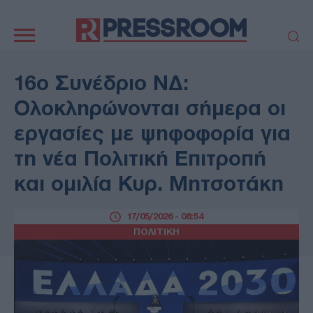
Κεντρική
πλοήγηση
ΠΟΛΙΤΙΚΗ
ΤΟΥΡΚΙΑ
16ο Συνέδριο ΝΔ:
ΟΙΚΟΝΟΜΙΑ
ΕΛΛΑΔΑ
Ολοκληρώνονται σήμερα οι
ΕΚΚΛΗΣΙΑ
ΑΜΥΝΑ
εργασίες με ψηφοφορία για
ΔΙΕΘΝΗ
ΚΥΠΡΟΣ
τη νέα Πολιτική Επιτροπή
MEDIA
LIFESTYLE
και ομιλία Κυρ. Μητσοτάκη
SPORTS
ΑΥΤΟΔΙΟΙΚΗΣΗ
AUTO - MOTO
ΓΑΣΤΡΟΝΟΜΙΑ
17/05/2026 - 08:54
ΥΓΕΙΑ
ΤΕΧΝΟΛΟΓΙΑ
ΠΟΛΙΤΙΚΗ
ΠΑΡΑΞΕΝΑ
ΖΩΔΙΑ
ΑΡΘΡΟΓΡΑΦΙΑ