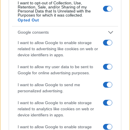
Οι εργασίες του συνεδρίου θα ολοκληρωθούν με
I want to opt-out of Collection, Use,
Retention, Sale, and/or Sharing of my
την ομιλία του πρωθυπουργού και προέδρου της
Personal Data that Is Unrelated with the
Νέας Δημοκρατίας,
Κυριάκου Μητσοτάκη.
Purposes for which it was collected.
Opted Out
ΑΚΟΛΟΥΘΗΣΤΕ ΜΑΣ ΣΤΟ GOOGLE
Google consents
NEWS ΚΑΝΟΝΤΑΣ ΚΛΙΚ ΕΔΩ
I want to allow Google to enable storage
related to advertising like cookies on web or
device identifiers in apps.
TAGS
I want to allow my user data to be sent to
ΣΥΝΕΔΡΙΟ ΝΔ
Google for online advertising purposes.
I want to allow Google to send me
personalized advertising.
Ροή Ειδήσεων
I want to allow Google to enable storage
related to analytics like cookies on web or
device identifiers in apps.
ΔΙΕΘΝΗ
08/08/26 - 11:47
I want to allow Google to enable storage