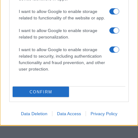
ρυθμούς- είναι ότι κανείς δεν θέλει αυτή τη
στιγμή να δημιουργήσει μια ακόμα τεράστια
I want to allow Google to enable storage
κρίση στο εσωτερικό της Ευρώπης»
.
related to functionality of the website or app.
Υπενθύμισε ότι η Γερμανία είναι εκείνη η οποία
I want to allow Google to enable storage
θέτει ως προϋπόθεση για τη συνέχιση του
related to personalization.
προγράμματος τη συμμετοχή του ΔΝΤ και
παρατήρησε: «Επομένως, θα πρέπει και η
I want to allow Google to enable storage
Γερμανία -και νομίζω ότι το καταλαβαίνουν αυτό
related to security, including authentication
από την πλευρά της γερμανικής κυβέρνησης- να
functionality and fraud prevention, and other
ικανοποιήσει κάποια από τα αιτήματα του ΔΝΤ,
user protection.
στο βαθμό που θέλει να συνεχίσει το ΔΝΤ να
συμμετέχει στο
ελληνικό πρόγραμμα
».
CONFIRM
Data Deletion
Data Access
Privacy Policy