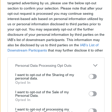
targeted advertising by us, please use the below opt-out
section to confirm your selection. Please note that after your
opt-out request is processed you may continue seeing
interest-based ads based on personal information utilized by
us or personal information disclosed to third parties prior to
your opt-out. You may separately opt-out of the further
disclosure of your personal information by third parties on the
IAB’s list of downstream participants. This information may
also be disclosed by us to third parties on the
IAB’s List of
Downstream Participants
that may further disclose it to other
third parties.
Please note that this website/app uses one or more Google
Personal Data Processing Opt Outs
Δεν είναι κάτι νέο οι θέσεις του
services and may gather and store information including but
γερμανικού ΥΠΟΙΚ
not limited to your visit or usage behaviour. You may click to
I want to opt-out of the Sharing of my
personal data.
grant or deny consent to Google and its third-party tags to
Opted In
use your data for below specified purposes in below Google
θέσεις του υπουργείου Οικονομικών της
consent section.
Γερμανίας
I want to opt-out of the Sale of my
Personal Data.
Opted In
Σχολιάζοντας δημοσίευμα γερμανικής
εφημερίδας για τις , επισήμανε:
«Δεν μας είπε
I want to opt-out of processing my