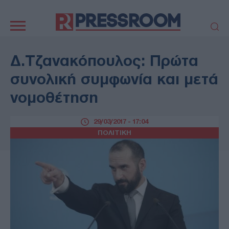
Κεντρική
πλοήγηση
ΠΟΛΙΤΙΚΗ
ΤΟΥΡΚΙΑ
Δ.Τζανακόπουλος: Πρώτα
ΟΙΚΟΝΟΜΙΑ
ΕΛΛΑΔΑ
συνολική συμφωνία και μετά
ΕΚΚΛΗΣΙΑ
ΑΜΥΝΑ
νομοθέτηση
ΔΙΕΘΝΗ
ΚΥΠΡΟΣ
MEDIA
LIFESTYLE
29/03/2017 - 17:04
SPORTS
ΑΥΤΟΔΙΟΙΚΗΣΗ
ΠΟΛΙΤΙΚΗ
AUTO - MOTO
ΓΑΣΤΡΟΝΟΜΙΑ
ΥΓΕΙΑ
ΤΕΧΝΟΛΟΓΙΑ
ΠΑΡΑΞΕΝΑ
ΖΩΔΙΑ
ΑΡΘΡΟΓΡΑΦΙΑ