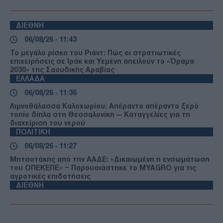
ΔΙΕΘΝΗ
06/08/26 - 11:43
Το μεγάλο ρίσκο του Ριάντ: Πώς οι στρατιωτικές
επιχειρήσεις σε Ιράκ και Υεμένη απειλούν το «Όραμα
2030» της Σαουδικής Αραβίας
ΕΛΛΑΔΑ
06/08/26 - 11:36
Λιμνοθάλασσα Καλοχωρίου: Απέραντο απέραντο ξερό
τοπίο δίπλα στη Θεσσαλονίκη — Καταγγελίες για τη
διαχείριση του νερού
ΠΟΛΙΤΙΚΗ
06/08/26 - 11:27
Μητσοτάκης από την ΑΑΔΕ: «Δικαιωμένη η ενσωμάτωση
του ΟΠΕΚΕΠΕ» – Παρουσιάστηκε το MYAGRO για τις
αγροτικές επιδοτήσεις
ΔΙΕΘΝΗ
06/08/26 - 11:30
Κλιμάκωση στον νότιο Λίβανο: Σφοδροί ισραηλινοί
βομβαρδισμοί στην Τύρο παρά τις συνομιλίες στη Ρώμη