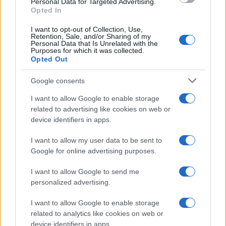
Personal Data for Targeted Advertising.
κάτι καινούριο. Αυτό το οποίο λέει το έγγραφο
Opted In
του υπουργείου Οικονομικών της Γερμανίας,
στο οποίο αναφέρεται το δημοσίευμα, είναι
I want to opt-out of Collection, Use,
πως το γερμανικό υπουργείο Οικονομικών
Retention, Sale, and/or Sharing of my
Personal Data that Is Unrelated with the
διαφωνεί με πάγωμα επιτοκίων. Ωστόσο, η
Purposes for which it was collected.
ρύθμιση του ελληνικού χρέους μπορεί να γίνει
Opted Out
με πολλούς και διαφορετικούς τρόπους.
Μπορεί να γίνει με επιμήκυνση των ελληνικών
Google consents
ομολόγων, αλλά και με άλλες τεχνικές
I want to allow Google to enable storage
ρυθμίσεις. Επομένως δεν μαθαίνουμε κάτι
related to advertising like cookies on web or
νέο»
.
device identifiers in apps.
Σε ερώτηση τι θα γίνει αν ο κ.
Σόϊμπλε
αρνηθεί
I want to allow my user data to be sent to
να συζητήσει μεσοπρόθεσμα μέτρα για το χρέος
Google for online advertising purposes.
ή αν το ΔΝΤ αποφασίσει να αποχωρήσει από το
ελληνικό πρόγραμμα, ο κ. Τζανακόπουλος
I want to allow Google to send me
απάντησε:
personalized advertising.
I want to allow Google to enable storage
«Η εκτίμηση μου -και γι’ αυτό συνεχίζονται οι
related to analytics like cookies on web or
διαπραγματεύσεις με τόσο εντατικούς
device identifiers in apps.