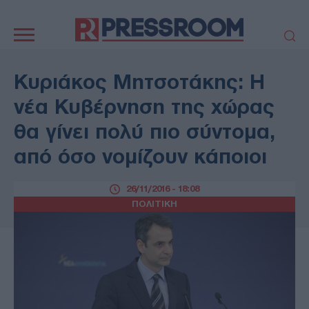
Κεντρική
πλοήγηση
ΠΟΛΙΤΙΚΗ
ΤΟΥΡΚΙΑ
Κυριάκος Μητσοτάκης: Η
ΟΙΚΟΝΟΜΙΑ
ΕΛΛΑΔΑ
νέα Κυβέρνηση της χώρας
ΕΚΚΛΗΣΙΑ
ΑΜΥΝΑ
θα γίνει πολύ πιο σύντομα,
ΔΙΕΘΝΗ
ΚΥΠΡΟΣ
από όσο νομίζουν κάποιοι
MEDIA
LIFESTYLE
SPORTS
ΑΥΤΟΔΙΟΙΚΗΣΗ
26/11/2016 - 18:08
AUTO - MOTO
ΓΑΣΤΡΟΝΟΜΙΑ
ΠΟΛΙΤΙΚΗ
ΥΓΕΙΑ
ΤΕΧΝΟΛΟΓΙΑ
ΠΑΡΑΞΕΝΑ
ΖΩΔΙΑ
ΑΡΘΡΟΓΡΑΦΙΑ