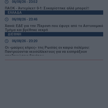
06/08/26 - 23:52
ΠΑΟΚ - Άντερλεχτ 0-1: Σοκαρίστηκε αλλά μπορεί!!
ΕΛΛΑΔΑ
06/08/26 - 23:46
Χανιά: ΕΔΕ για την 75χρονη που έφυγε από το Αστυνομικό
Τμήμα και βρέθηκε νεκρή
ΔΙΕΘΝΗ
06/08/26 - 23:20
Οι «μαύρες χήρες» της Ρωσίας εν καιρώ πολέμου:
Παντρεύονται νεοσύλλεκτους για να εισπράξουν
αποζημιώσεις θανάτου
ΔΙΕΘΝΗ
06/08/26 - 23:16
Γερμανία: Νέο δημοσκοπικό ρεκόρ για το ακροδεξιό AfD
και βαριά φθορά για τον Μερτς
ΤΟΥΡΚΙΑ
06/08/26 - 22:47
Από τα πλαστά διαβατήρια στα δίκτυα διακίνησης: Ο
ρόλος της Τουρκίας στις σύγχρονες μεταναστευτικές
διαδρομές
ΕΛΛΑΔΑ