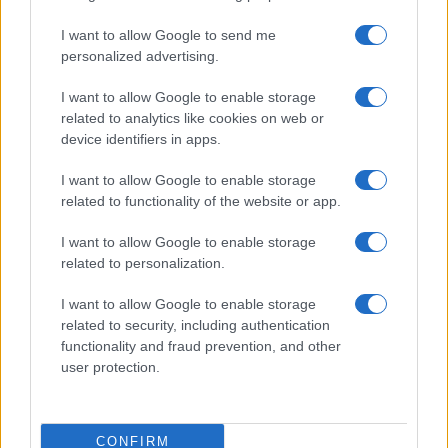
I want to allow Google to send me
personalized advertising.
I want to allow Google to enable storage
Για την Συμφωνία Αλήθειας και τον οδικό χάρτη
related to analytics like cookies on web or
εξόδου της Ελλάδας από την κρίση, ο κ.
device identifiers in apps.
Μητσοτάκης ανέλυσε τους τέσσερις βασικούς
άξονες πολιτικής που θα ακολουθήσει η
I want to allow Google to enable storage
Κυβέρνηση της Νέας Δημοκρατίας:
related to functionality of the website or app.
I want to allow Google to enable storage
Σταδιακή μείωση των φορολογικών
related to personalization.
συντελεστών, ξεκινώντας με τον ΕΝΦΙΑ και τα
κέρδη των επιχειρήσεων
, που θα συνοδεύεται
I want to allow Google to enable storage
από περιορισμό της κρατικής σπατάλης και του
related to security, including authentication
κομματικού κράτους. Γιατί μόνο έτσι, με μια
functionality and fraud prevention, and other
μείωση της φορολογίας, θα αναπνεύσουν, όχι
user protection.
μόνο τα νοικοκυριά, αλλά και οι επιχειρήσεις.
Τολμηρή υιοθέτηση μεταρρυθμίσεων στο
CONFIRM