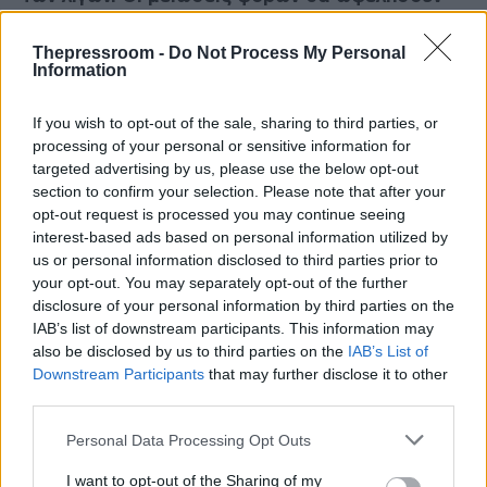
πρωτίστως την μέση ελληνική οικογένεια. Η
μείωση των ασφαλιστικών εισφορών θα
Thepressroom -
Do Not Process My Personal
ανακουφίσει κυρίως τους μικρούς
Information
επαγγελματίες, τις μικρές επιχειρήσεις. Οι
νέες επενδύσεις θα δημιουργήσουν δουλειές
If you wish to opt-out of the sale, sharing to third parties, or
και προοπτική για τα νέα παιδιά, που σήμερα
processing of your personal or sensitive information for
φεύγουν από την πατρίδα μας και αναζητούν
targeted advertising by us, please use the below opt-out
ένα καλύτερο μέλλον στο εξωτερικό».
section to confirm your selection. Please note that after your
opt-out request is processed you may continue seeing
«Και τρίτη δέσμευση» ανέφερε ο κ.
interest-based ads based on personal information utilized by
Μητσοτάκης: «Χρέος μας είναι να ενώσουμε
us or personal information disclosed to third parties prior to
ξανά τους Έλληνες. Η πρότασή μας δεν είναι
your opt-out. You may separately opt-out of the further
μια κομματική διακήρυξη. Είναι ένα νέο εθνικό
disclosure of your personal information by third parties on the
αφήγημα. Ένα νέο πατριωτικό όραμα για να
IAB’s list of downstream participants. This information may
βγει η χώρα από την κρίση και να σταθεί ξανά
also be disclosed by us to third parties on the
IAB’s List of
δυνατή και περήφανη».
Downstream Participants
that may further disclose it to other
third parties.
Please note that this website/app uses one or more Google
Personal Data Processing Opt Outs
services and may gather and store information including but
not limited to your visit or usage behaviour. You may click to
I want to opt-out of the Sharing of my