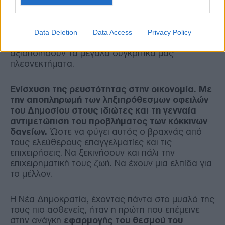
Κράτος και στην οικονομία. Για να
αποκτήσουμε, επιτέλους, μια αποτελεσματική
δημόσια διοίκηση.
Ένα Κράτος που δεν θα
στέκεται εμπόδιο στον επιχειρηματία. Θα
Data Deletion
Data Access
Privacy Policy
διευκολύνει τις επενδύσεις που μπορούν να
αξιοποιήσουν τα μεγάλα συγκριτικά μας
πλεονεκτήματα.
Ενίσχυση της ρευστότητας στην οικονομία. Με
την αποπληρωμή των ληξιπρόθεσμων οφειλών
του Δημοσίου στους ιδιώτες και τη γενναία
αντιμετώπιση του προβλήματος των κόκκινων
δανείων.
Ώστε να φύγει αυτός ο βραχνάς από
τους ελεύθερους επαγγελματίες και τις
επιχειρήσεις. Να ξεκινήσουν και πάλι την
επιχειρηματική τους ζωή. Να έχουν μια ελπίδα για
το μέλλον.
Η Νέα Δημοκρατία, έχοντας πάντα στο μυαλό της
τους πιο ασθενείς, ήταν η πρώτη που επέμεινε
στην ανάγκη
εφαρμογής του θεσμού του