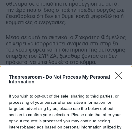
σθεναρά σε οποιαδήποτε προσέγγιση με αυτό,
την ώρα που ο ίδιος ο πρώην πρωθυπουργός έχει
ξεκαθαρίσει ότι δεν επιθυμεί κοινά ψηφοδέλτια ή
κομματικές συνεργασίες.
Μέσα σε αυτό το σκηνικό, ο Σωκράτης Φάμελλος
επιχειρεί να ισορροπήσει ανάμεσα στη στήριξη
του νέου φορέα και τη διατήρηση της αυτόνομης
ύπαρξης του ΣΥΡΙΖΑ, ξεκαθαρίζοντας ότι δεν
πρόκειται να μπει λουκέτο στο κόμμα.
Η κόντρα εντάθηκε μετά από δημόσια παρέμβαση
Thepressroom -
Do Not Process My Personal
Information
του ανεξάρτητου πλέον βουλευτή Παύλου
Πολάκη, ο οποίος μέσω βίντεο δήλωσε παρών,
χαρακτήρισε την απόφαση της Κεντρικής
If you wish to opt-out of the sale, sharing to third parties, or
Επιτροπής ακαταλαβίστικη και κάλεσε τον κ.
processing of your personal or sensitive information for
Φάμελλο να παρουσιάσει μια συγκεκριμένη
targeted advertising by us, please use the below opt-out
συμφωνία με την ΕΛ.Α.Σ. Παράλληλα, κάλεσε
section to confirm your selection. Please note that after your
τους βουλευτές του ΣΥΡΙΖΑ να επιλέξουν
opt-out request is processed you may continue seeing
στρατόπεδο, διευκρινίζοντας ότι ο ίδιος δεν
interest-based ads based on personal information utilized by