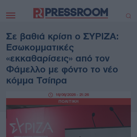
Κεντρική
πλοήγηση
ΠΟΛΙΤΙΚΗ
ΤΟΥΡΚΙΑ
Σε βαθιά κρίση ο ΣΥΡΙΖΑ:
ΟΙΚΟΝΟΜΙΑ
ΕΛΛΑΔΑ
Εσωκομματικές
ΕΚΚΛΗΣΙΑ
ΑΜΥΝΑ
«εκκαθαρίσεις» από τον
ΔΙΕΘΝΗ
ΚΥΠΡΟΣ
Φάμελλο με φόντο το νέο
MEDIA
LIFESTYLE
κόμμα Τσίπρα
SPORTS
ΑΥΤΟΔΙΟΙΚΗΣΗ
AUTO - MOTO
ΓΑΣΤΡΟΝΟΜΙΑ
16/06/2026 - 21:26
ΥΓΕΙΑ
ΤΕΧΝΟΛΟΓΙΑ
ΠΟΛΙΤΙΚΗ
ΠΑΡΑΞΕΝΑ
ΖΩΔΙΑ
ΑΡΘΡΟΓΡΑΦΙΑ