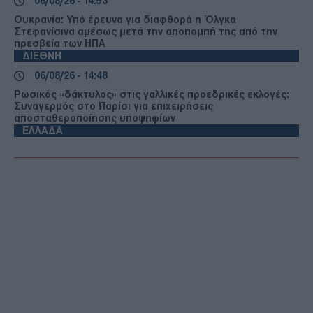
06/08/26 - 14:53
Ουκρανία: Υπό έρευνα για διαφθορά η Όλγκα
Στεφανίσινα αμέσως μετά την αποπομπή της από την
πρεσβεία των ΗΠΑ
ΔΙΕΘΝΗ
06/08/26 - 14:48
Ρωσικός «δάκτυλος» στις γαλλικές προεδρικές εκλογές:
Συναγερμός στο Παρίσι για επιχειρήσεις
αποσταθεροποίησης υποψηφίων
ΕΛΛΑΔΑ
06/08/26 - 14:33
Τραγωδία στα Χανιά: Νεκρή 75χρονη που είχε «ξεφύγει»
από το Αστυνομικό Τμήμα πριν την εξαφάνισή της
ΔΙΕΘΝΗ
06/08/26 - 14:24
Γερμανία: Σύλληψη Ουκρανού για κατασκοπεία και
σχεδιασμό δολιοφθοράς σε αμυντική βιομηχανία
ΠΟΛΙΤΙΚΗ
06/08/26 - 14:17
Μητσοτάκης: Στο επίκεντρο η βιομηχανία – Επτά
παρεμβάσεις για επενδύσεις, ενέργεια και ανάπτυξη έως