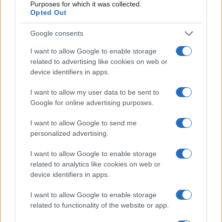
Purposes for which it was collected.
Opted Out
Google consents
I want to allow Google to enable storage
related to advertising like cookies on web or
device identifiers in apps.
I want to allow my user data to be sent to
Google for online advertising purposes.
Η απάντηση του Σωκράτη Φάμελλου κατά τη
συνεδρίαση της Κοινοβουλευτικής Ομάδας ήταν
I want to allow Google to send me
δριμύτατη. Ο πρόεδρος του ΣΥΡΙΖΑ κατηγόρησε
personalized advertising.
τον κ. Πολάκη για εκβιαστικά διλήμματα που
προκαλούν τεχνητή κρίση, υπενθυμίζοντας ότι
I want to allow Google to enable storage
διεγράφη επειδή προσέβαλε τη λειτουργία της
related to analytics like cookies on web or
Κ.Ο.
device identifiers in apps.
I want to allow Google to enable storage
Ο κ. Φάμελλος έστειλε αυστηρό μήνυμα και προς
related to functionality of the website or app.
το εσωτερικό του κόμματος, τονίζοντας ότι δεν
θα ανεχθεί δημόσιες αμφισβητήσεις των