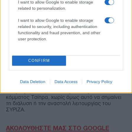
I want to allow Google to enable storage
συλλογικών αποφάσεων που προκαλούν
related to personalization.
εσωστρέφεια και φθορά.
I want to allow Google to enable storage
Υπογράμμισε ότι η απόφαση της Κεντρικής
related to security, including authentication
Επιτροπής ελήφθη δημοκρατικά, καθώς
functionality and fraud prevention, and other
απορρίφθηκαν οι τροπολογίες της μειοψηφίας
user protection.
για εναλλακτικά πλάνα ή απάλειψη του όρου
«στήριξη» προς την ΕΛ.Α.Σ.
CONFIRM
Κατέληξε δε ότι ο στόχος παραμένει η
συγκρότηση ενός μεγάλου, ενωτικού
προοδευτικού μετώπου για την εκλογική
Data Deletion
Data Access
Privacy Policy
ανατροπή της κυβέρνησης Μητσοτάκη,
αναγνωρίζοντας τον καθοριστικό ρόλο του
κόμματος Τσίπρα, χωρίς όμως αυτό να σημαίνει
τη διάλυση ή την αναστολή λειτουργίας του
ΣΥΡΙΖΑ.
ΑΚΟΛΟΥΘΗΣΤΕ ΜΑΣ ΣΤΟ GOOGLE