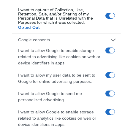
08/08/26 - 23:21
I want to opt-out of Collection, Use,
Retention, Sale, and/or Sharing of my
«Μυστήριο» με το εμπλουτισμένο ουράνιο του Ιράν:
Personal Data that Is Unrelated with the
Ανάσχεση του πυρηνικού προγράμματος βλέπουν οι
Purposes for which it was collected.
ειδικοί, αλλά όχι καταστροφή
Opted Out
ΔΙΕΘΝΗ
Google consents
08/08/26 - 23:13
Η αμερικανική Γερουσία ενέκρινε κυρώσεις-μαμούθ κατά
I want to allow Google to enable storage
της Ρωσίας: Δασμοί έως 100% στις χώρες που
related to advertising like cookies on web or
αγοράζουν ρωσικό πετρέλαιο και φυσικό αέριο
device identifiers in apps.
ΔΙΕΘΝΗ
08/08/26 - 23:10
I want to allow my user data to be sent to
Επίσκεψη-αστραπή του διοικητή της CENTCOM στο
Google for online advertising purposes.
Ισραήλ: Συναντήθηκε με την ηγεσία των IDF
ΠΟΛΙΤΙΣΜΟΣ
I want to allow Google to send me
08/08/26 - 23:02
personalized advertising.
Νέα ευρήματα αλλάζουν τα δεδομένα για τη Μινωική
Έκρηξη στη Σαντορίνη: Έναν αιώνα αργότερα η
I want to allow Google to enable storage
καταστροφή;
related to analytics like cookies on web or
ΟΙΚΟΛΟΓΙΑ
device identifiers in apps.
08/08/26 - 23:00