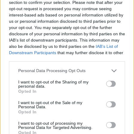
section to confirm your selection. Please note that after your
opt-out request is processed you may continue seeing
interest-based ads based on personal information utilized by
us or personal information disclosed to third parties prior to
your opt-out. You may separately opt-out of the further
disclosure of your personal information by third parties on the
IAB’s list of downstream participants. This information may
ΑΚΟΛΟΥΘΗΣΤΕ ΜΑΣ ΣΤΟ GOOGLE
also be disclosed by us to third parties on the
IAB’s List of
NEWS ΚΑΝΟΝΤΑΣ ΚΛΙΚ ΕΔΩ
Downstream Participants
that may further disclose it to other
third parties.
Please note that this website/app uses one or more Google
Personal Data Processing Opt Outs
TAGS
services and may gather and store information including but
not limited to your visit or usage behaviour. You may click to
I want to opt-out of the Sharing of my
ΚΥΣΕΑ
ΚΥΡΙΑΚΟΣ ΜΗΤΣΟΤΑΚΗΣ
personal data.
ΚΥΒΕΡΝΗΤΙΚΌ ΣΥΜΒΟΎΛΙΟ ΕΘΝΙΚΉΣ ΑΣΦΆΛΕΙΑΣ
grant or deny consent to Google and its third-party tags to
Opted In
use your data for below specified purposes in below Google
consent section.
I want to opt-out of the Sale of my
Personal Data.
Opted In
Ροή Ειδήσεων
I want to opt-out of processing my
Personal Data for Targeted Advertising.
Opted In
ΔΙΕΘΝΗ