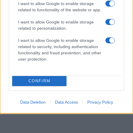
I want to allow Google to enable storage
Επιστημονική πρόβλεψη-σοκ: Πώς θα είναι η
related to functionality of the website or app.
καθημερινότητά μας το 2100 αν η θερμοκρασία ανέβει 4
βαθμούς
ΔΙΕΘΝΗ
I want to allow Google to enable storage
related to personalization.
08/08/26 - 22:50
Κίνα vs ΗΠΑ: Το Πεκίνο τρέχει προς το μέλλον, η
I want to allow Google to enable storage
Ουάσινγκτον χάνει έδαφος
related to security, including authentication
ΤΟΥΡΚΙΑ
functionality and fraud prevention, and other
08/08/26 - 22:34
user protection.
Παράλογο αφήγημα Φιντάν: «Βλέπει» ειρήνη 50 ετών στην
Κύπρο χάρη στον στρατό κατοχής!
ΔΙΕΘΝΗ
CONFIRM
08/08/26 - 22:27
NYPD κατά Μαμντάνι για την επίσκεψη Νετανιάχου: «Με
τη ρητορική του μετατρέπει τον κίνδυνο από κατηγορία 1
σε 5»
Data Deletion
Data Access
Privacy Policy
ΕΛΛΑΔΑ
08/08/26 - 22:18
«Μπλόκο» της ΕΛ.ΑΣ. σε βενζινάδικο στο Παλαιό Φάληρο:
Συνελήφθησαν «πίτμπουλ» και «μπουλντόγκ» της
ρωσόφωνης μαφίας