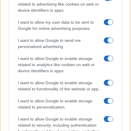
related to advertising like cookies on web or
Τετάρτη (19/02)
device identifiers in apps.
Ντόρτμουντ - Σπόρτινγκ Λισαβόνας (19:45)
Αϊντχόφεν - Γιουβέντους (22:00)
I want to allow my user data to be sent to
Ρεάλ Μαδρίτης - Μάντσεστερ Σίτι (22:00)
Google for online advertising purposes.
Παρί Σεν Ζερμέν - Μπρεστ (22:00)
I want to allow Google to send me
personalized advertising.
ΑΚΟΛΟΥΘΗΣΤΕ ΜΑΣ ΣΤΟ GOOGLE
I want to allow Google to enable storage
NEWS ΚΑΝΟΝΤΑΣ ΚΛΙΚ ΕΔΩ
related to analytics like cookies on web or
device identifiers in apps.
TAGS
I want to allow Google to enable storage
related to functionality of the website or app.
ΤΣΑΜΠΙΟΝΣ ΛΙΓΚ
CHAMPIONS LEAGUE
ΠΟΔΟΣΦΑΙΡΟ
ΚΛΑΜΠ ΜΠΡΙΖ
ΜΠΕΝΦΙΚΑ
ΑΤΑΛΑΝΤΑ
ΜΟΝΑΚΟ
I want to allow Google to enable storage
ΣΕΛΤΙΚ
ΜΠΑΓΕΡΝ ΜΟΝΑΧΟΥ
ΦΕΓΕΝΟΡΝΤ
ΜΙΛΑΝ
related to personalization.
ΚΛΑΜΠ ΜΠΡΙΖ ΑΤΑΛΑΝΤΑ
ΜΟΝΑΚΟ ΜΠΕΝΦΙΚΑ
ΣΕΛΤΙΚ ΜΠΑΓΕΡΝ
ΦΕΓΕΝΟΡΝΤ ΜΙΛΑΝ
I want to allow Google to enable storage
related to security, including authentication