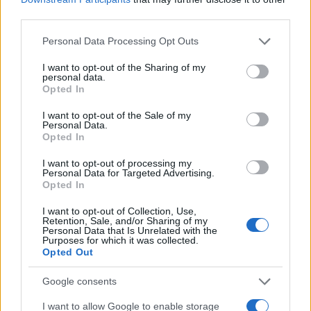
third parties.
Το πρόγραμμα των playoffs για τους «16»:
Τρίτη (11/02)
Please note that this website/app uses one or more Google
Personal Data Processing Opt Outs
Μπρεστ - Παρί Σεν Ζερμέν (19:45)
services and may gather and store information including but
Γιουβέντους - Αϊντχόφεν (22:00)
not limited to your visit or usage behaviour. You may click to
I want to opt-out of the Sharing of my
personal data.
Μάντσεστερ Σίτι - Ρεάλ Μαδρίτης (22:00)
grant or deny consent to Google and its third-party tags to
Opted In
Σπόρτινγκ Λισαβόνας - Ντόρτμουντ (22:00)
use your data for below specified purposes in below Google
consent section.
I want to opt-out of the Sale of my
Personal Data.
Τετάρτη (12/02)
Opted In
Κλαμπ Μπριζ - Αταλάντα (19:45)
Μονακό - Μπενφίκα (22:00)
I want to opt-out of processing my
Personal Data for Targeted Advertising.
Σέλτικ - Μπάγερν Μονάχου (22:00)
Opted In
Φέγενορντ - Μίλαν (22:00)
I want to opt-out of Collection, Use,
Retention, Sale, and/or Sharing of my
Οι επαναληπτικοί:
Personal Data that Is Unrelated with the
Τρίτη (18/02)
Purposes for which it was collected.
Opted Out
Μίλαν - Φέγενορντ (19:45)
Αταλάντα - Κλαμπ Μπριζ (22:00)
Google consents
Μπενφίκα - Μονακό (22:00)
Μπάγερν Μονάχου - Σέλτικ (22:00)
I want to allow Google to enable storage