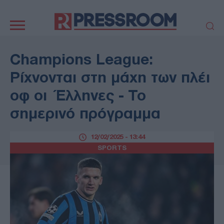
Κεντρική
πλοήγηση
ΠΟΛΙΤΙΚΗ
ΤΟΥΡΚΙΑ
Champions League:
ΟΙΚΟΝΟΜΙΑ
ΕΛΛΑΔΑ
Ρίχνονται στη μάχη των πλέι
ΕΚΚΛΗΣΙΑ
ΑΜΥΝΑ
οφ οι Έλληνες - Το
ΔΙΕΘΝΗ
ΚΥΠΡΟΣ
σημερινό πρόγραμμα
MEDIA
LIFESTYLE
SPORTS
ΑΥΤΟΔΙΟΙΚΗΣΗ
12/02/2025 - 13:44
AUTO - MOTO
ΓΑΣΤΡΟΝΟΜΙΑ
SPORTS
ΥΓΕΙΑ
ΤΕΧΝΟΛΟΓΙΑ
ΠΑΡΑΞΕΝΑ
ΖΩΔΙΑ
ΑΡΘΡΟΓΡΑΦΙΑ