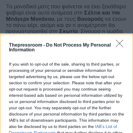
Το μοναδικό ματς που φαίνεται να έχει ξεκάθαρο
φαβορί είναι αυτό ανάμεσα στη
Σέλτικ και την
Μπάγερν Μονάχου
, με τους
Βαυαρούς
να έχουν
το πάνω χέρι, ακόμη και αν η αναμέτρηση θα
πραγματοποιηθεί στη
Σκωτία
. Σίγουρα η ομάδα
του
Μπρένταν Ρότζερς
έχει δείξει ένα αρκετά
καλό πρόσωπο στην Ευρώπη μέχρι στιγμής, όμως
Thepressroom -
Do Not Process My Personal
Information
μπροστά στην
Μπάγερν
οι πιθανότητές τους
είναι σίγουρα περιορισμένες.
If you wish to opt-out of the sale, sharing to third parties, or
processing of your personal or sensitive information for
Στην
Ολλανδία
θα έχουμε τη μεγάλη επιστροφή
targeted advertising by us, please use the below opt-out
του
Σαντιάγκο Χιμένεζ
, καθώς η νέα ομάδα του
section to confirm your selection. Please note that after your
Μεξικανού
, η
Μίλαν
, θα αναμετρηθεί με
opt-out request is processed you may continue seeing
τη
Φέγενορντ
. Ο
Χιμένεζ
με τη φανέλα
interest-based ads based on personal information utilized by
της
Φέγενορντ
έχει αγωνιστεί 105 έχοντας
us or personal information disclosed to third parties prior to
μάλιστα καταφέρει να σκοράρει 65 τέρματα, ενώ
your opt-out. You may separately opt-out of the further
έχει μοιράσει και 26 ασίστ. Τώρα όμως θα πρέπει
disclosure of your personal information by third parties on the
να αναμετρηθεί με την παλιά του… αγάπη και να
IAB’s list of downstream participants. This information may
κάνει τα πάντα για να ωθήσει τους «ροσονέρι»
also be disclosed by us to third parties on the
IAB’s List of
στους «16» του
Champions League
.
Downstream Participants
that may further disclose it to other