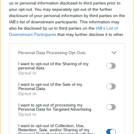
us or personal information disclosed to third parties prior to
στηρίζουμε διαρκώς όλες τις Ελληνικές Εθνικές
your opt-out. You may separately opt-out of the further
ομάδες ως Επίσημος Υποστηρικτής. Κατά συνέπεια,
disclosure of your personal information by third parties on the
δεν θα μπορούσαμε να απέχουμε από τη στήριξη
IAB’s list of downstream participants. This information may
μιας τόσο γενναίας προσπάθειας εκ μέρους του
also be disclosed by us to third parties on the
IAB’s List of
ΕΣΑΚΕ και του ΠΣΑΚ για την αναβίωση αυτής της
Downstream Participants
that may further disclose it to other
μεγάλης γιορτής της ελληνικής καλαθοσφαίρισης,
third parties.
του EKO ALL STAR GAME 2018.
Please note that this website/app uses one or more Google
Personal Data Processing Opt Outs
services and may gather and store information including but
Άλλωστε, η βασική μας προτεραιότητα στην ΕΚΟ
not limited to your visit or usage behaviour. You may click to
I want to opt-out of the Sharing of my
είναι να ανταποδίδουμε στον Έλληνα καταναλωτή
personal data.
grant or deny consent to Google and its third-party tags to
την εμπιστοσύνη που μας δείχνει τόσα χρόνια. Κι
Opted In
use your data for below specified purposes in below Google
ένας καλός τρόπος για να το πετύχουμε, είναι
consent section.
στηρίζοντας τις μεγάλες αξίες της χώρας μας, όπως
I want to opt-out of the Sale of my
Personal Data.
είναι το «ευ αγωνίζεσθαι». Βούλησή μας είναι να
Opted In
ξαναφέρουμε τον κόσμο στα γήπεδα, να
παρακολουθήσουν τα παιδιά τα μεγάλα αστέρια του
I want to opt-out of processing my
αθλητισμού μας, χωρίς ομάδες, χρώματα και
Personal Data for Targeted Advertising.
Opted In
φανατισμό. Θέλουμε να γίνουμε πρεσβευτές του
υγιούς αθλητισμού στον τόπο μας καινα ζήσουμε
I want to opt-out of Collection, Use,
μεγάλες στιγμές από τους Έλληνες αθλητές. Για
Retention, Sale, and/or Sharing of my
όλους αυτούς τους λόγους, η ΕΚΟ δεν θα