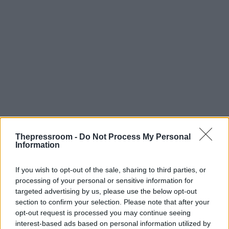
Ο Γενικός Διευθυντής Εγχώριας και Διεθνούς
Thepressroom -
Do Not Process My Personal
Information
Εμπορίας του Ομίλου
ΕΛΛΗΝΙΚΑ ΠΕΤΡΕΛΑΙΑ
κος
Ρομπέρτο Καραχάννας
, σε δηλώσεις του
επεσήμανε:
If you wish to opt-out of the sale, sharing to third parties, or
processing of your personal or sensitive information for
targeted advertising by us, please use the below opt-out
«Η
ΕΚΟ έχει μια μακρά παράδοση στη στήριξη
section to confirm your selection. Please note that after your
αθλημάτων και θεσμών, και δη του μπάσκετ, που
opt-out request is processed you may continue seeing
έχει γίνει σχεδόν ταυτόσημη με την κουλτούρα της.
interest-based ads based on personal information utilized by
Δεν είναι τυχαίο ότι, τα τελευταία χρόνια