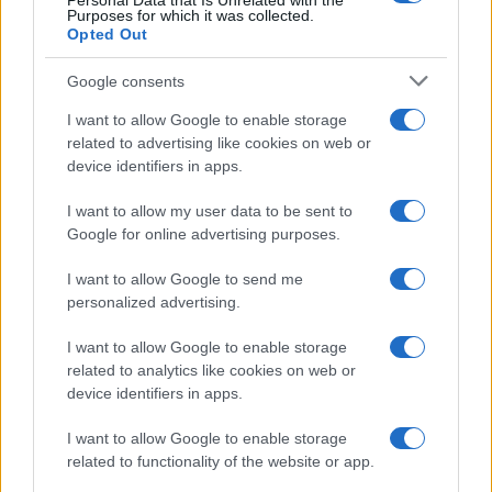
Personal Data that Is Unrelated with the
Purposes for which it was collected.
μπορούσε να λείπει από τη μεγάλη γιορτή του
Opted Out
ελληνικού Μπάσκετ, το EKO ALL STAR GAME
2018.
»
Google consents
I want to allow Google to enable storage
related to advertising like cookies on web or
TAGS
device identifiers in apps.
ΕΚΟ
ALL STAR GAME
I want to allow my user data to be sent to
Google for online advertising purposes.
I want to allow Google to send me
Ροή Ειδήσεων
personalized advertising.
I want to allow Google to enable storage
ΠΟΛΙΤΙΚΗ
related to analytics like cookies on web or
06/08/26 - 10:18
device identifiers in apps.
Στ. Παπασταύρου: «Καμία ανεμογεννήτρια στα καμένα» —
Το χρονοδιάγραμμα των έργων και οι ενισχύσεις στους
I want to allow Google to enable storage
πληγέντες
related to functionality of the website or app.
ΕΛΛΑΔΑ