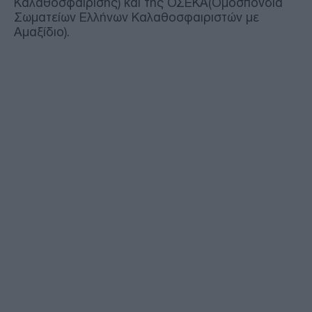
Καλαθοσφαίρισης) και της ΟΣΕΚΑ(Ομοσπονδία
Σωματείων Ελλήνων Καλαθοσφαιριστών με
Αμαξίδιο).