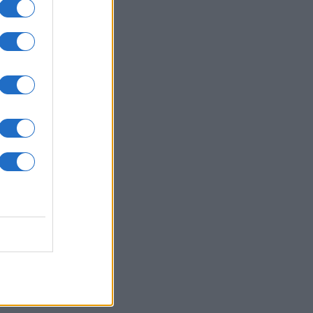
: Πυροβολισμοί στη Βόρεια
ολίνα - Πληροφορίες για νεκρούς
 τραυματίες
ΛΛΑΔΑ
05/08/26 - 20:52
η: Εντοπίστηκε σορός κοντά στον
ορμίτη - Πιθανόν ανήκει σε
οούμενο Γερμανό τουρίστα
ΙΕΘΝΗ
05/08/26 - 20:24
ν: Διαψεύδει συμμετοχή σε
υθείας συνομιλίες με τις ΗΠΑ —
 αρκεί η επιτροφή στις
μεύσεις για το Ορμούζ
ΙΕΘΝΗ
05/08/26 - 20:12
ώ ναυτιλιακές ενώσεις κατά των
δίων στo Στενό του Ορμούζ,
ούν ελεύθερη διέλευση
ΙΕΘΝΗ