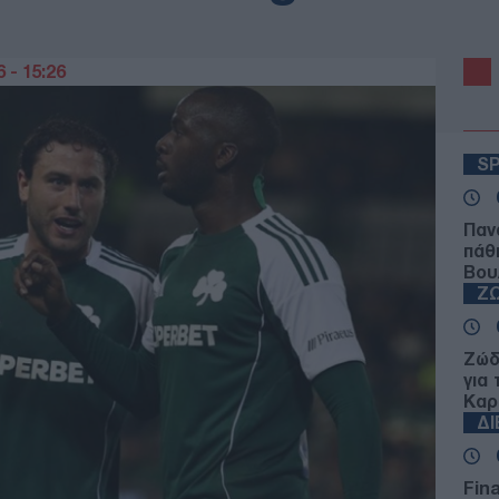
 - 15:26
S
Παν
πάθ
Βου
Ζ
Ζώδ
για
Καρ
Δ
Fin