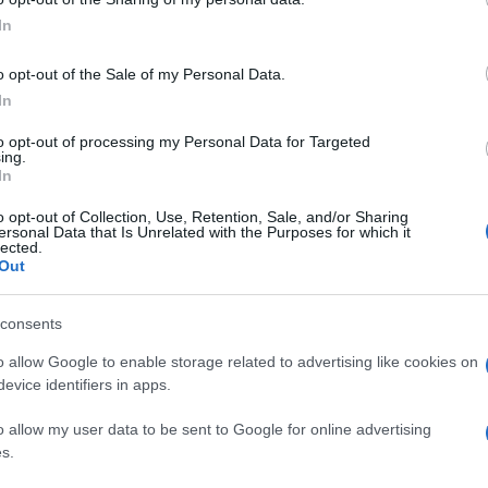
παρ
In
Μοτ
Δ
o opt-out of the Sale of my Personal Data.
In
Τρα
Νεκ
to opt-out of processing my Personal Data for Targeted
την
ing.
Δ
In
o opt-out of Collection, Use, Retention, Sale, and/or Sharing
ersonal Data that Is Unrelated with the Purposes for which it
Αρχ
lected.
θα 
Out
Γάζ
Όχθ
Ε
consents
o allow Google to enable storage related to advertising like cookies on
evice identifiers in apps.
Πρέ
σπά
Β΄ 
o allow my user data to be sent to Google for online advertising
Δ
s.