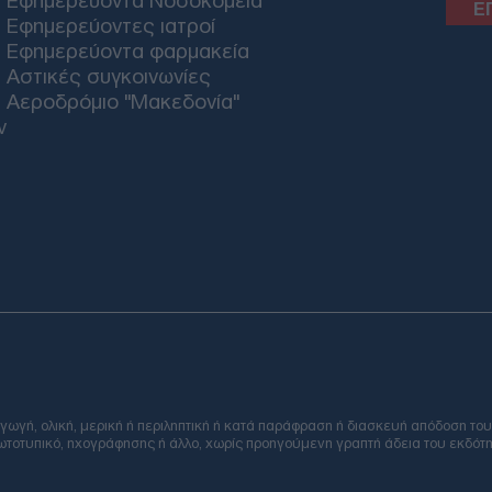
Εφημερεύοντα Νοσοκομεία
Κατ
Εφημερεύοντες ιατροί
Ε
Εφημερεύοντα φαρμακεία
Αστικές συγκοινωνίες
Αεροδρόμιο "Μακεδονία"
Mar
θα 
ν
κατ
Δ
Στη
Ζηλα
χρό
Δ
Στο
Ομά
Email
τελ
ΠΟ
ή, ολική, μερική ή περιληπτική ή κατά παράφραση ή διασκευή απόδοση του
φωτοτυπικό, ηχογράφησης ή άλλο, χωρίς προηγούμενη γραπτή άδεια του εκδότη
Μητ