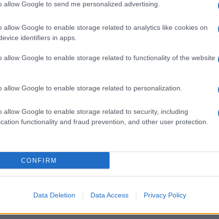
to allow Google to send me personalized advertising.
ΗΠΑ
Καρ
o allow Google to enable storage related to analytics like cookies on
και
evice identifiers in apps.
Ε
o allow Google to enable storage related to functionality of the website
Σύμ
Παν
αγν
o allow Google to enable storage related to personalization.
Δ
της
Πάκσι
σε προκριματικά ευρωπαϊκών
o allow Google to enable storage related to security, including
α έχει καταφέρει μέχρι σήμερα να φτάσει σε
cation functionality and fraud prevention, and other user protection.
Ιρά
απε
Δεν
δεσ
GOOGLE NEWS ΚΑΝΟΝΤΑΣ ΚΛΙΚ ΕΔΩ
CONFIRM
Δ
Οκτ
Data Deletion
Data Access
Privacy Policy
διο
ζητ
Ο
ΠΑΚΣΙ
EUROPA CONFERENCE LEAGUE
Δ