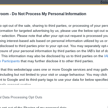
δολ
ακύ
Δ
room -
Do Not Process My Personal Information
ου Παναθηναϊκού στον 2ο προκριματικό
eague από την κλήρωση της Νιόν.
to opt-out of the sale, sharing to third parties, or processing of your per
Στη
Ομά
formation for targeted advertising by us, please use the below opt-out s
είνα
r selection. Please note that after your opt-out request is processed y
 στη
League Phase
της διοργάνωσης, οι
Δ
eing interest-based ads based on personal information utilized by us or
μετωπίσουν την ουγγρική Πάκσι. Το πρώτο
disclosed to third parties prior to your opt-out. You may separately opt-
ουλίου εκτός έδρας, με τη ρεβάνς να
losure of your personal information by third parties on the IAB’s list of
ΗΠΑ:
. This information may also be disclosed by us to third parties on the
IA
τρα
Participants
that may further disclose it to other third parties.
Βόρ
Ε
τελευταία χρόνια παρουσιάζει σταθερή άνοδο,
 that this website/app uses one or more Google services and may gath
ον φέρνει στην 3η θέση του ουγγρικού
including but not limited to your visit or usage behaviour. You may click 
ρ και Φερεντσβάρος.
 to Google and its third-party tags to use your data for below specifi
Κλή
ogle consent section.
Δεί
Δ
ari uti stadion» χωρητικότητας 6.150 θεατών,
l Data Processing Opt Outs
ιόργκι Μπογκνάρ, ενώ πιο ακριβός -βάσει
 της είναι ο στόπερ Γκαμπόρ Βας.
Πεζ
o opt-out of the Sharing of my personal data.