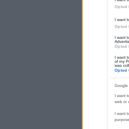
Opted 
I want t
Opted 
I want 
Advertis
Opted 
I want t
of my P
was col
Opted 
Google 
I want t
web or d
I want t
purpose