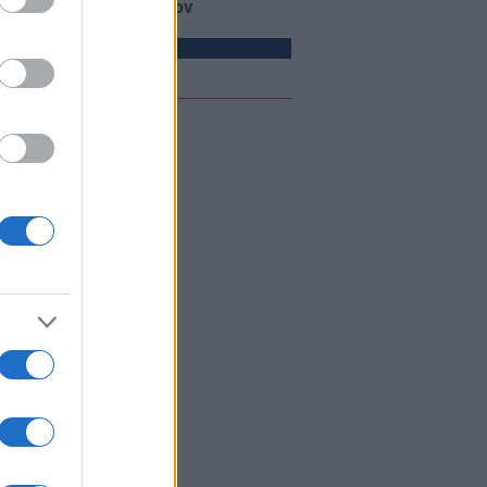
όν η επικοινωνία με τον
ζτάμπα Χαμενεΐ
ΙΕΘΝΗ
05/08/26 - 21:55
γωδία σε γήπεδο της Ταϊλάνδης:
ρός ποδοσφαιριστής από κεραυνό
 ώρα του αγώνα!
ΙΕΘΝΗ
05/08/26 - 21:47
ηγός IDF: Ο ισραηλινός στρατός
συνεχίσει να δρα «προληπτικά» στη
α - Χτυπήματα στη και Δυτική
η
ΛΛΑΔΑ
05/08/26 - 21:13
βεζα: Εντοπίστηκε σχεδόν άθικτη
νια γερμανική τορπιλάκατος του
Παγκοσμίου Πολέμου
ΙΕΘΝΗ
05/08/26 - 20:56