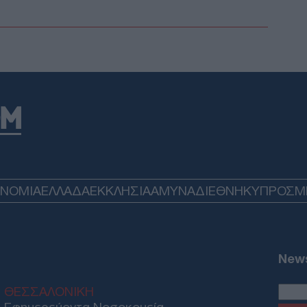
Νετα
χρει
ασφ
Δ
Γερ
αερ
Αρχ
στο
Δ
ΟΝΟΜΙΑ
ΕΛΛΑΔΑ
ΕΚΚΛΗΣΙΑ
ΑΜΥΝΑ
ΔΙΕΘΝΗ
ΚΥΠΡΟΣ
M
Συν
Ουά
στη
Ε
News
ΘΕΣΣΑΛΟΝΙΚΗ
Πόρ
αυτ