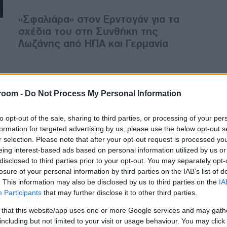
«Σφαλιάρα» στον Ερντογάν για τα
σχέδια του στη Συνθήκη της
Λωζάνης από ΗΠΑ και Γερμανία
ΔΙΕΘΝΗ
room -
Do Not Process My Personal Information
07/12/2017 - 18:02
Το Στέιτ Ντιπάρτμεντ
to opt-out of the sale, sharing to third parties, or processing of your per
"αδειάζει" τον Ερντογάν για τη
formation for targeted advertising by us, please use the below opt-out s
Συνθήκη της Λωζάνης
r selection. Please note that after your opt-out request is processed y
eing interest-based ads based on personal information utilized by us or
disclosed to third parties prior to your opt-out. You may separately opt-
"Φρένο" από τις ΗΠΑ στις
losure of your personal information by third parties on the IAB’s list of
φιλοδοξίες Ερντογάν για την
. This information may also be disclosed by us to third parties on the
IA
Συνθήκη της Λωζάνης
Participants
that may further disclose it to other third parties.
 that this website/app uses one or more Google services and may gath
including but not limited to your visit or usage behaviour. You may click 