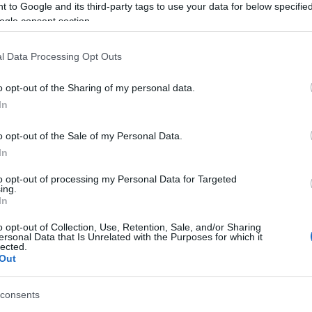
 to Google and its third-party tags to use your data for below specifi
ΠΟΛΙΤΙΚΗ
ogle consent section.
07/12/2017 - 17:41
Φώφη Γεννηματά: Φιάσκο η
l Data Processing Opt Outs
επίσκεψη Ερντογάν
o opt-out of the Sharing of my personal data.
In
Φώφη γεννηματά: Ο κ. Τσίπρας
«πάει για μαλλί και βγαίνει
o opt-out of the Sale of my Personal Data.
κουρεμένος»
In
to opt-out of processing my Personal Data for Targeted
ing.
ΠΟΛΙΤΙΚΗ
In
07/12/2017 - 16:57
o opt-out of Collection, Use, Retention, Sale, and/or Sharing
Επίσκεψη Ερντογάν στην
ersonal Data that Is Unrelated with the Purposes for which it
lected.
Αθήνα: Αλέξης Τσίπρας: Μην
Out
ξεχνάμε ότι στην Κύπρο έγινε
παράνομη εισβολή
consents