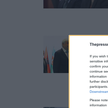
Thepress
If you wish 
sensitive in
confirm you
continue se
information 
further disc
participants
Downstream 
Please note
information 