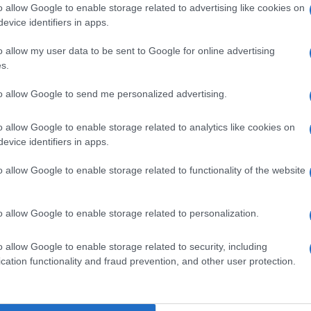
o allow Google to enable storage related to advertising like cookies on
Εμμένει στις θέσεις του ο
evice identifiers in apps.
Ερντογάν - Τσίπρας: Στην Κύπρο
o allow my user data to be sent to Google for online advertising
έγινε παράνομη εισβολή - "Εμείς
s.
δεν κάναμε ορθόδοξη λειτουργία
σε κανένα τζαμί όπως στην Αγια
to allow Google to send me personalized advertising.
Σοφιά" είπε ο Έλληνας
Πρωθυπουργός
o allow Google to enable storage related to analytics like cookies on
evice identifiers in apps.
o allow Google to enable storage related to functionality of the website
o allow Google to enable storage related to personalization.
o allow Google to enable storage related to security, including
cation functionality and fraud prevention, and other user protection.