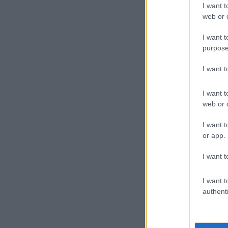
I want t
web or d
I want t
purpose
I want 
I want t
web or d
I want t
or app.
I want t
I want t
authenti