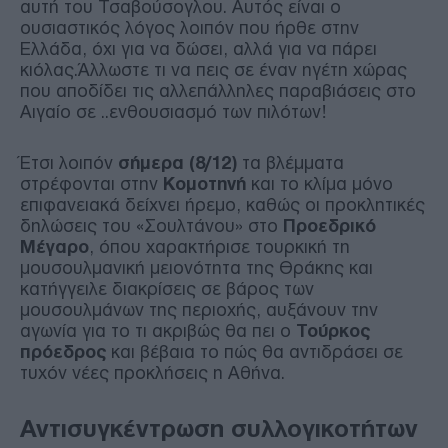
αυτή του Τσαβούσογλου. Αυτός είναι ο
ουσιαστικός λόγος λοιπόν που ήρθε στην
Ελλάδα, όχι για να δώσει, αλλά για να πάρει
κιόλας.Άλλωστε τι να πεις σε έναν ηγέτη χώρας
που αποδίδει τις αλλεπάλληλες παραβιάσεις στο
Αιγαίο σε ..ενθουσιασμό των πιλότων!
Έτσι λοιπόν
σήμερα (8/12)
τα βλέμματα
στρέφονται στην
Κομοτηνή
και το κλίμα μόνο
επιφανειακά δείχνει ήρεμο, καθώς οι προκλητικές
δηλώσεις του «Σουλτάνου» στο
Προεδρικό
Μέγαρο
, όπου χαρακτήρισε τουρκική τη
μουσουλμανική μειονότητα της Θράκης και
κατήγγειλε διακρίσεις σε βάρος των
μουσουλμάνων της περιοχής, αυξάνουν την
αγωνία για το τι ακριβώς θα πει ο
Τούρκος
πρόεδρος
και βέβαια το πώς θα αντιδράσει σε
τυχόν νέες προκλήσεις η Αθήνα.
Αντισυγκέντρωση συλλογικοτήτων