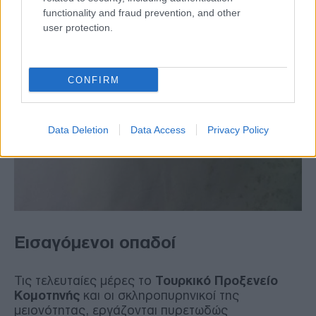
θα είσαι και αύριο εδώ».
functionality and fraud prevention, and other
user protection.
CONFIRM
Data Deletion
Data Access
Privacy Policy
Εισαγόμενοι οπαδοί
Τις τελευταίες μέρες το
Τουρκικό Προξενείο
Κομοτηνής
και οι σκληροπυρηνικοί της
μειονότητας, εργάζονται πυρετωδώς