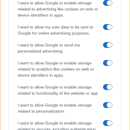
I want to allow Google to enable storage
related to advertising like cookies on web or
device identifiers in apps.
I want to allow my user data to be sent to
Google for online advertising purposes.
I want to allow Google to send me
personalized advertising.
I want to allow Google to enable storage
related to analytics like cookies on web or
device identifiers in apps.
Στο συμβάν αναφέρθηκε και ο
Τούρκος
Πρόεδρος
στη συνάντησή που είχε με τον
I want to allow Google to enable storage
Έλληνα ομόλογο του Προκόπη Παυλόπουλο
.
related to functionality of the website or app.
I want to allow Google to enable storage
Το βράδυ της Τετάρτης (6/12) άγνωστοι έριξαν
related to personalization.
φέιγ βολάν
σε μουσουλμανικές συνοικίες της
Κομοτηνής, τα οποία ανέγραφαν απειλητικά:
I want to allow Google to enable storage
«Σκέψου ξανά. Ο Ερντογάν θα φύγει, εσύ όμως
related to security, including authentication