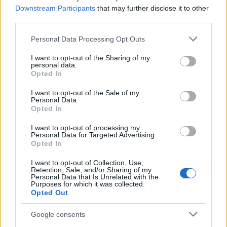
Downstream Participants
that may further disclose it to other
Την ίδια στιγμή το περιστατικό με το
third parties.
«
μαρκάρισμα
» -από αγνώστους-
σπιτιών
μουσουλμάνων της Κομοτηνής
, πάνω στους
Please note that this website/app uses one or more Google
Personal Data Processing Opt Outs
τοίχους των οποίων σχημάτισαν με σπρέι
services and may gather and store information including but
σταυρούς, ερευνά η αστυνομική διεύθυνση
not limited to your visit or usage behaviour. You may click to
I want to opt-out of the Sharing of my
Ροδόπης.
personal data.
grant or deny consent to Google and its third-party tags to
Opted In
use your data for below specified purposes in below Google
consent section.
I want to opt-out of the Sale of my
Personal Data.
Opted In
I want to opt-out of processing my
Personal Data for Targeted Advertising.
Opted In
I want to opt-out of Collection, Use,
Retention, Sale, and/or Sharing of my
Personal Data that Is Unrelated with the
Purposes for which it was collected.
Opted Out
Google consents