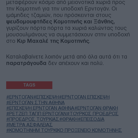
μεταφέρουν κόσμο από μειονοτικά χωριά προς
την Κομοτηνή για την υποδοχή Ερντογάν. Οι
ιμάμηδες τζαμιών, που πρόσκεινται στους
ψευδομουφτήδες Κομοτηνής και Ξάνθης,
γυρίζουν πόρτα πόρτα τα χωριά καλώντας τους
μουσουλμάνους να συμμετάσχουν στην υποδοχή
στο
Κιρ Μαχαλέ της Κομοτηνής
.
Καταλαβαίνετε λοιπόν μετά από όλα αυτά ότι τα
παρατράγουδα
δεν απέχουν και πολύ.
TAGS
ΕΡΝΤΟΓΑΝ
ΕΠΙΣΚΕΨΗ
ΕΡΝΤΟΓΑΝ ΕΠΙΣΚΕΨΗ
ΕΡΝΤΟΓΑΝ ΣΤΗΝ ΑΘΗΝΑ
ΕΠΙΣΚΕΨΗ ΕΡΝΤΟΓΑΝ ΑΘΗΝΑ
ΕΡΝΤΟΓΑΝ ΘΡΑΚΗ
ΡΕΤΖΕΠ ΤΑΓΙΠ ΕΡΝΤΟΓΑΝ
ΤΟΥΡΚΟΣ ΠΡΟΕΔΡΟΣ
ΠΡΟΕΔΡΟΣ ΤΟΥΡΚΙΑΣ
ΘΡΑΚΗ
ΕΠΕΙΣΟΔΙΑ
ΜΕΤΡΑ ΑΣΦΑΛΕΙΑΣ
ΚΟΜΟΤΗΝΗΜ ΤΟΥΡΚΙΚΟ ΠΡΟΞΕΝΕΙΟ ΚΟΜΟΤΗΝΗΣ