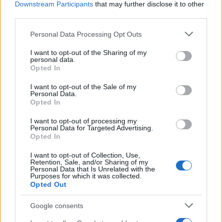
Downstream Participants
that may further disclose it to other
ΤΟΥΡΚΙΑ
third parties.
06/07/2026 - 13:02
Please note that this website/app uses one or more Google
Personal Data Processing Opt Outs
Το παρασκήνιο της συνάντησης Τραμπ –
services and may gather and store information including but
Ερντογάν στην Άγκυρα: Εξοπλιστικά
not limited to your visit or usage behaviour. You may click to
I want to opt-out of the Sharing of my
personal data.
παζάρια με φόντο το Ισραήλ και την
grant or deny consent to Google and its third-party tags to
Opted In
Ανατολική Μεσόγειο
use your data for below specified purposes in below Google
consent section.
I want to opt-out of the Sale of my
Η τουρκική πλευρά παρακολουθεί στενά την
Personal Data.
παρουσία του Ισραήλ από τη Συρία μέχρι
Opted In
την Αλεξανδρούπολη και, ανάλογα με τη
I want to opt-out of processing my
στάση που θα τηρήσει η Ουάσιγκτον,
Personal Data for Targeted Advertising.
σχεδιάζει τις επόμενες κινήσεις της, στις
Opted In
οποίες περιλαμβάνεται και η προώθηση του
I want to opt-out of Collection, Use,
νομοσχεδίου για τη «Γαλάζια Πατρίδα».
Retention, Sale, and/or Sharing of my
Personal Data that Is Unrelated with the
Purposes for which it was collected.
Opted Out
Google consents