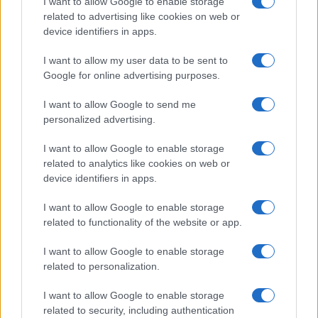
I want to allow Google to enable storage
related to advertising like cookies on web or
device identifiers in apps.
I want to allow my user data to be sent to
Google for online advertising purposes.
I want to allow Google to send me
personalized advertising.
ΠΟΛΙΤΙΚΗ
06/07/2026 - 11:59
I want to allow Google to enable storage
related to analytics like cookies on web or
Σύνοδος ΝΑΤΟ στην Άγκυρα: Στρατηγική
device identifiers in apps.
επαναπροσέγγιση ΗΠΑ - Τουρκίας και το
μεγάλο τεστ ετοιμότητας για την Αθήνα
I want to allow Google to enable storage
related to functionality of the website or app.
Σε αυτό το ρευστό περιβάλλον,
σκεπτικισμός καταγράφεται και για τη
I want to allow Google to enable storage
στάση της ΕΕ, η οποία μέσω πρόσφατων
related to personalization.
επισκέψεων κορυφαίων αξιωματούχων
(Κάλας, Κος, Μπρούνερ) δείχνει να αναζητά
I want to allow Google to enable storage
ένα μοντέλο σχέσεων με την Άγκυρα όπου
related to security, including authentication