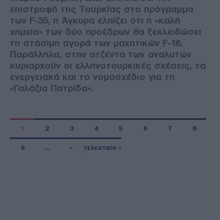
επιστροφή της Τουρκίας στο πρόγραμμα
των F-35, η Άγκυρα ελπίζει ότι η «καλή
χημεία» των δύο προέδρων θα ξεκλειδώσει
τη στάσιμη αγορά των μαχητικών F-16.
Παράλληλα, στην ατζέντα των αναλυτών
κυριαρχούν οι ελληνοτουρκικές σχέσεις, τα
ενεργειακά και το νομοσχέδιο για τη
«Γαλάζια Πατρίδα».
1
2
3
4
5
6
7
8
9
…
»
τελευταία »