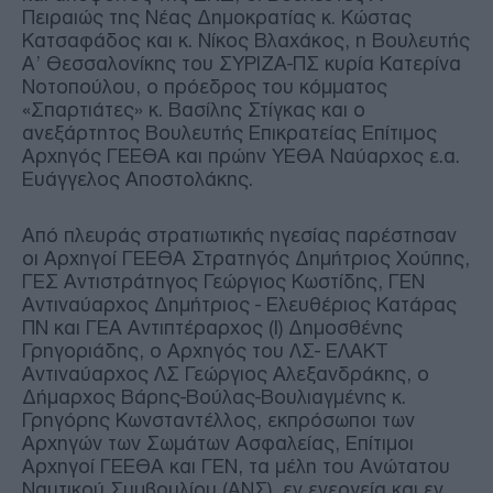
Πειραιώς της Νέας Δημοκρατίας κ. Κώστας
Κατσαφάδος και κ. Νίκος Βλαχάκος, η Βουλευτής
Α’ Θεσσαλονίκης του ΣΥΡΙΖΑ-ΠΣ κυρία Κατερίνα
Νοτοπούλου, ο πρόεδρος του κόμματος
«Σπαρτιάτες» κ. Βασίλης Στίγκας και ο
ανεξάρτητος Βουλευτής Επικρατείας Επίτιμος
Αρχηγός ΓΕΕΘΑ και πρώην ΥΕΘΑ Ναύαρχος ε.α.
Ευάγγελος Αποστολάκης.
Από πλευράς στρατιωτικής ηγεσίας παρέστησαν
οι Αρχηγοί ΓΕΕΘΑ Στρατηγός Δημήτριος Χούπης,
ΓΕΣ Αντιστράτηγος Γεώργιος Κωστίδης, ΓΕΝ
Αντιναύαρχος Δημήτριος - Ελευθέριος Κατάρας
ΠΝ και ΓΕΑ Αντιπτέραρχος (Ι) Δημοσθένης
Γρηγοριάδης, ο Αρχηγός του ΛΣ- ΕΛΑΚΤ
Αντιναύαρχος ΛΣ Γεώργιος Αλεξανδράκης, ο
Δήμαρχος Βάρης-Βούλας-Βουλιαγμένης κ.
Γρηγόρης Κωνσταντέλλος, εκπρόσωποι των
Αρχηγών των Σωμάτων Ασφαλείας, Επίτιμοι
Αρχηγοί ΓΕΕΘΑ και ΓΕΝ, τα μέλη του Ανώτατου
Ναυτικού Συμβουλίου (ΑΝΣ), εν ενεργεία και εν