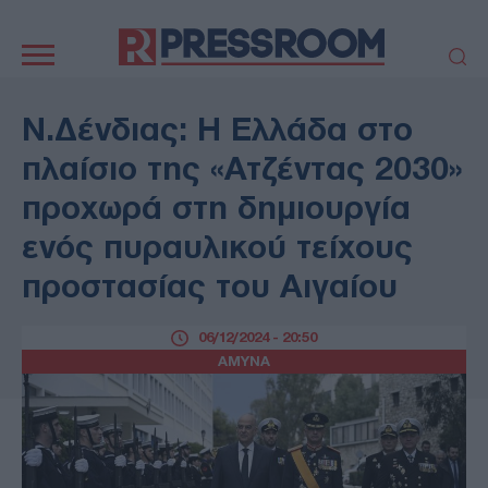
Κεντρική
πλοήγηση
ΠΟΛΙΤΙΚΗ
ΤΟΥΡΚΙΑ
Ν.Δένδιας: Η Ελλάδα στο
ΟΙΚΟΝΟΜΙΑ
ΕΛΛΑΔΑ
πλαίσιο της «Ατζέντας 2030»
ΕΚΚΛΗΣΙΑ
ΑΜΥΝΑ
προχωρά στη δημιουργία
ΔΙΕΘΝΗ
ΚΥΠΡΟΣ
ενός πυραυλικού τείχους
MEDIA
LIFESTYLE
προστασίας του Αιγαίου
SPORTS
ΑΥΤΟΔΙΟΙΚΗΣΗ
AUTO - MOTO
ΓΑΣΤΡΟΝΟΜΙΑ
06/12/2024 - 20:50
ΥΓΕΙΑ
ΤΕΧΝΟΛΟΓΙΑ
ΑΜΥΝΑ
ΠΑΡΑΞΕΝΑ
ΖΩΔΙΑ
ΑΡΘΡΟΓΡΑΦΙΑ