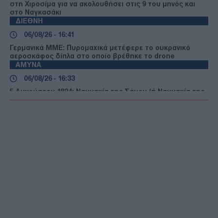
στη Χιροσίμα για να ακολουθήσει στις 9 του μηνός και
στο Ναγκασάκι
ΔΙΕΘΝΗ
06/08/26 - 16:41
Γερμανικά ΜΜΕ: Πυρομαχικά μετέφερε το ουκρανικό
αεροσκάφος δίπλα στο οποίο βρέθηκε το drone
ΑΜΥΝΑ
06/08/26 - 16:33
5 Αυγούστου 1824: Ναυμαχία της Σάμου (ή Ναυμαχία της
Μυκάλης)
ΔΙΕΘΝΗ
06/08/26 - 16:22
Επίθεση Μεντβέντεφ στην ιαπωνική ηγεσία: «Δεν
αναφέρετε ποιος βομβάρδισε τη Χιροσίμα - Είστε
υποτελείς των ΗΠΑ»
ΔΙΕΘΝΗ
06/08/26 - 16:10
ΕΕ: «Παραμένουμε ευάλωτοι» όσο οι συνοριακοί έλεγχοι
εξαρτώνται από τρίτες χώρες
ΕΛΛΑΔΑ