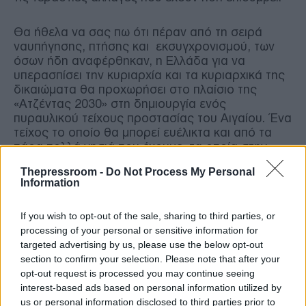
Θα ήθελα να σας πω ότι πέραν από τη σειρά
ναυπήγησης, πτήσης και εκσυγχρονισμού, των
όσων ήδη αναφέρθηκαν, η Ελλάδα για να
υπερασπίσει την κυριαρχία και τα κυριαρχικά της
δικαιώματα θα προχωρήσει στο πλαίσιο της
«Ατζέντας 2030» στη δημιουργία ενός
πυραυλικού τείχους προστασίας του Αιγαίου. Ένα
τείχος το οποίο θα μπορεί ευέλικτα και από τα
πάρα πολλά νησιά που έχουμε, τα οποία στην
πραγματικότητα θα μετατραπούν σε μονάδες
Thepressroom -
Do Not Process My Personal
ισχύος, να εμποδίσει, να αποτρέψει την
Information
οποιαδήποτε σκέψη ή προσπάθεια ανατροπής
του καθεστώτος στο Αιγαίο που οι διεθνείς
If you wish to opt-out of the sale, sharing to third parties, or
συνθήκες, το Διεθνές Δίκαιο, το Διεθνές Δίκαιο
processing of your personal or sensitive information for
της Θάλασσας έχουν δημιουργήσει και
targeted advertising by us, please use the below opt-out
στερεώσει.
section to confirm your selection. Please note that after your
opt-out request is processed you may continue seeing
interest-based ads based on personal information utilized by
us or personal information disclosed to third parties prior to