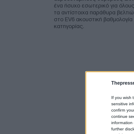
ένα ήσυχο εσωτερικό για όλους
τα αντίστοιχα παράθυρα βελτιώ
στο EV6 ακουστική βαθμολογία
κατηγορίας.
Thepress
If you wish 
sensitive in
confirm you
continue se
information 
further disc