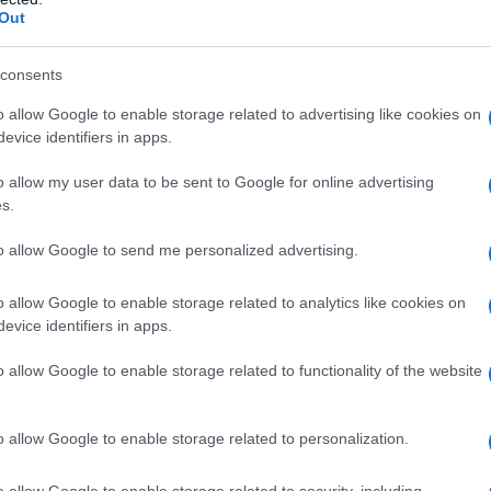
Τι 
Out
πρόσβαση σε βασικές πληροφορίες του
Σ. 
Ένα
βώς μπροστά από τον οδηγό υπάρχει μια
ΤΟ
α εμφανίζονται πληροφορίες όπως η
consents
νομία και η κατάσταση φόρτισης.
o allow Google to enable storage related to advertising like cookies on
Νέα
evice identifiers in apps.
μετ
τρική οθόνη στην οποία συνδυάζονται τα
Του
ίας καθώς και τα επιμέρους μενού. Αυτές οι
o allow my user data to be sent to Google for online advertising
Δ
πρόσκοπτη καμπύλη, δημιουργώντας μια
s.
καθηλωτική και ανεμπόδιστη κάτω από όλες τις
to allow Google to send me personalized advertising.
 της είναι από «χημικά ενισχυμένο γυαλί» για
ΗΠΑ
κυρ
ικότητα.
έως
o allow Google to enable storage related to analytics like cookies on
Δ
evice identifiers in apps.
ς χωρίς κλειδί με πλήκτρα εισόδου ευαίσθητα
α προφίλ οδηγού, τα καθίσματα που
o allow Google to enable storage related to functionality of the website
ΗΠΑ
για 
εργονομικός σχεδιασμός δημιουργούν μια
μετ
o allow Google to enable storage related to personalization.
φώτ
ητα στον οδηγό. Μέσα από τις αυτόματες
Ο
ό το αμάξωμα, έως τις ευαίσθητες στην αφή
o allow Google to enable storage related to security, including