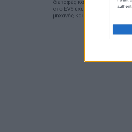
διεπαφές και το head-up displ
authenti
στο EV6 έχει σχεδιαστεί για να
μηχανής και να προάγει μια αίσ