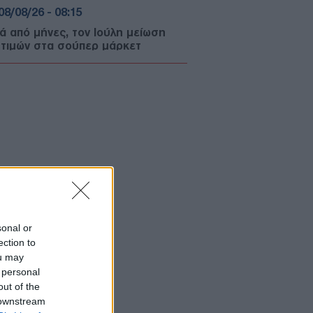
08/08/26 - 08:15
ά από μήνες, τον Ιούλη μείωση
 τιμών στα σούπερ μάρκετ
ΩΔΙΑ
07/08/26 - 23:49
ια: Οι αστρολογικές προβλέψεις
 το Σαββατοκύριακο 8-9
ούστου από την Αλεξάνδρα Καρτά
ΛΛΑΔΑ
07/08/26 - 23:32
ση-θρίλερ της Ryanair με
σμένο παράθυρο: Προσφυγές σε
ηνικά και αμερικανικά δικαστήρια
 επιβάτες
sonal or
ΙΕΘΝΗ
ection to
07/08/26 - 23:19
ou may
 personal
ιά σε υπόγειο καταστήματος στον
out of the
μο – Απομακρύνθηκαν ένοικοι
 downstream
υκατοικίας