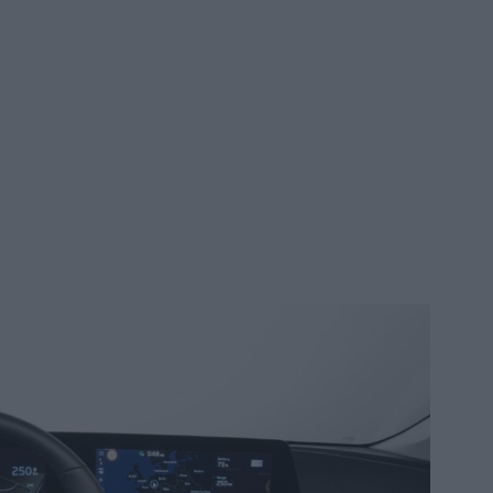
Τουρ
προ
Η β
τιμέ
ΠΟ
«Αντ
Ολο
Ισρ
Ελλ
ΠΟ
«Εμ
Βολ
«μέ
Δ
Ξηρ