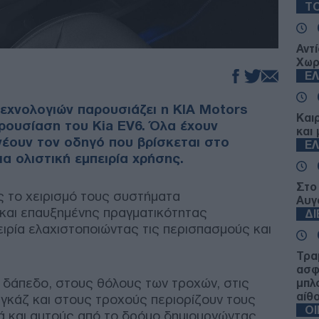
ΤΟ
Αντ
Χωρ
Ε
τεχνολογιών παρουσιάζει η KIA Motors
Και
ρουσίαση του Kia EV6. Όλα έχουν
και 
νέουν τον οδηγό που βρίσκεται στο
Ε
α ολιστική εμπειρία χρήσης.
Στο
ς το χειρισμό τους συστήματα
Αυγ
και επαυξημένης πραγματικότητας
Δ
ιρία ελαχιστοποιώντας τις περισπασμούς και
Τραμ
ασφ
 δάπεδο, στους θόλους των τροχών, στις
μπλ
αίθ
γκάζ και στους τροχούς περιορίζουν τους
Ο
 και αυτούς από το δρόμο δημιουργώντας