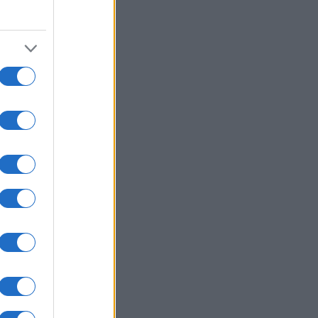
σηματοδοτεί η αμυντική συμφωνία
Αραβίας, Τουρκίας και Πακιστάν —
 «ισλαμικό ΝΑΤΟ» στα σκαριά;
ΥΡΚΙΑ
07/08/26 - 21:59
 τουρκική πρόκληση στο Αιγαίο
ά το ελληνικό χωροταξικό για τον
ρισμό: «Καμία νομική συνέπεια»
ΙΕΘΝΗ
07/08/26 - 21:45
: Η Γερουσία ενέκρινε νέες
ώσεις κατά της Ρωσίας - Δασμοί
 500% σε πετρέλαιο και αέριο
ΙΕΘΝΗ
07/08/26 - 21:19
: Νέα αποχαρακτηρισμένα αρχεία
UFO - Γιγαντιαία τρίγωνα,
αλλικές σφαίρες και ανεξήγητα
α
ΙΚΟΝΟΜΙΑ