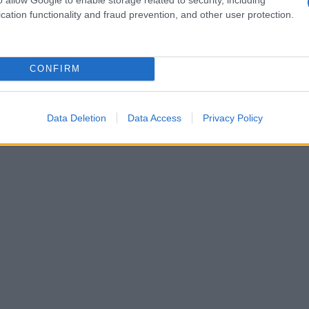
ay επαυξημένης πραγματικότητας, κάθε ταξίδι
cation functionality and fraud prevention, and other user protection.
 βελτιώνει την αλληλεπίδραση ανθρώπου-
Οικ
θηση ευεξίας.
πλη
άνο
Ε
CONFIRM
Φρί
φέρ
Data Deletion
Data Access
Privacy Policy
για
Δ
Γερ
το 
για
Δ
Ξεμ
αερ
οι ρ
ΤΟ