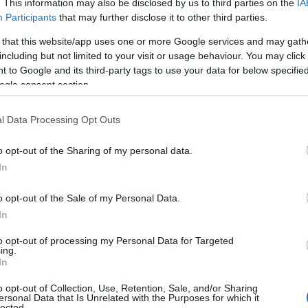
Δ
. This information may also be disclosed by us to third parties on the
IA
Participants
that may further disclose it to other third parties.
 that this website/app uses one or more Google services and may gath
Κλι
including but not limited to your visit or usage behaviour. You may click 
Ιταλ
Μαδ
 to Google and its third-party tags to use your data for below specifi
σύν
ogle consent section.
Δ
l Data Processing Opt Outs
Reu
Ομά
o opt-out of the Sharing of my personal data.
σύμ
In
Δ
o opt-out of the Sale of my Personal Data.
In
Στη
ή πλατφόρμα E-GMP, η οποία εξασφαλίζει ένα
Ζελ
ιαθέτει κορυφαίες εσωτερικές διαστάσεις
to opt-out of processing my Personal Data for Targeted
ατζ
ing.
 δημιουργεί την αίσθηση χώρου και προσφέρει
τη 
In
Δ
πειρία για όλους τους επιβάτες.
o opt-out of Collection, Use, Retention, Sale, and/or Sharing
ersonal Data that Is Unrelated with the Purposes for which it
ψηλής ευκρίνειας 12,3 ιντσών περιβάλλουν
lected.