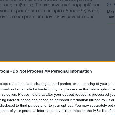
 τους επιβάτες. Το ηχομονωτικό παρμπρίζ και
νουν περαιτέρω την εμπειρία εξασφαλίζοντας
Μετ
 αντίστοιχη premium μοντέλων μεγαλύτερης
των
Ζ
Ζώδ
για
Αυγ
Ε
Πτή
room -
Do Not Process My Personal Information
σπα
ελλ
από
to opt-out of the sale, sharing to third parties, or processing of your per
Δ
formation for targeted advertising by us, please use the below opt-out s
r selection. Please note that after your opt-out request is processed y
eing interest-based ads based on personal information utilized by us or
Φωτ
disclosed to third parties prior to your opt-out. You may separately opt-
Άλι
losure of your personal information by third parties on the IAB’s list of
πολ