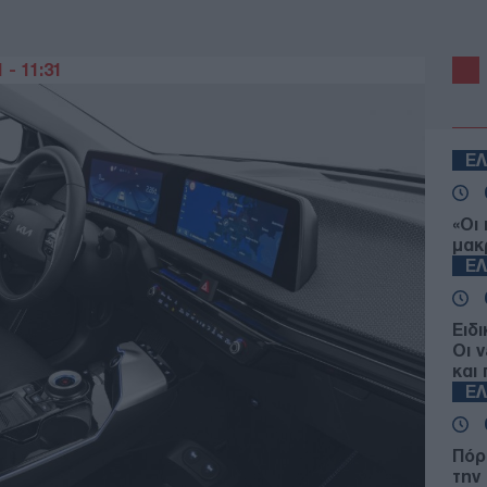
 - 11:31
Ε
«Οι
μακ
Ε
Ειδ
Οι ν
και
Ε
Πόρ
την