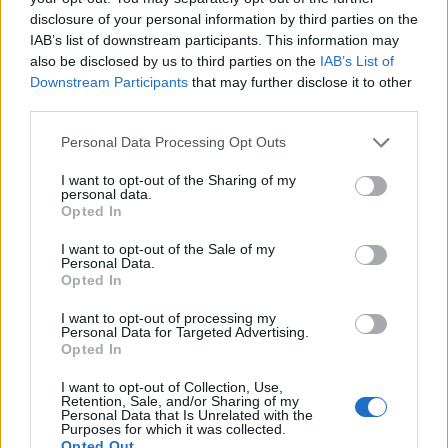
σχέσεων. Επίσης η πληρέστερη έκδοση
disclosure of your personal information by third parties on the
εξοπλίζεται με αυτόματο κιβώτιο DSG 7 σχέσεων
IAB’s list of downstream participants. This information may
και με τετρακίνηση. Πλήρες πακέτο(αυτόματο
also be disclosed by us to third parties on the
IAB’s List of
κιβώτιο DSG 7 σχέσεων και τετρακίνηση)
Downstream Participants
that may further disclose it to other
παρέχεται με τον κινητήρα 2.0 190 ίππων καθώς
third parties.
και με το κορυφαίο της γκάμας μοτέρ Biturbo
απόδοσης 240 ίππων.
Please note that this website/app uses one or more Google
Personal Data Processing Opt Outs
services and may gather and store information including but
Ο τιμοκατάλογος ξεκινά από τα 24.950 ευρώ(1.4
not limited to your visit or usage behaviour. You may click to
I want to opt-out of the Sharing of my
personal data.
TSI 125 ίππων). Η χρέωση του κιβωτίου DSG
grant or deny consent to Google and its third-party tags to
Opted In
κυμαίνεται από 1.300 - 1.550 ευρώ (ανάλογα των
use your data for below specified purposes in below Google
κυβισμό) και της τετρακίνησης 4Motion από 800 -
consent section.
I want to opt-out of the Sale of my
1.000 ευρώ.
Personal Data.
Opted In
I want to opt-out of processing my
Personal Data for Targeted Advertising.
Opted In
I want to opt-out of Collection, Use,
Retention, Sale, and/or Sharing of my
Personal Data that Is Unrelated with the
Purposes for which it was collected.
Opted Out