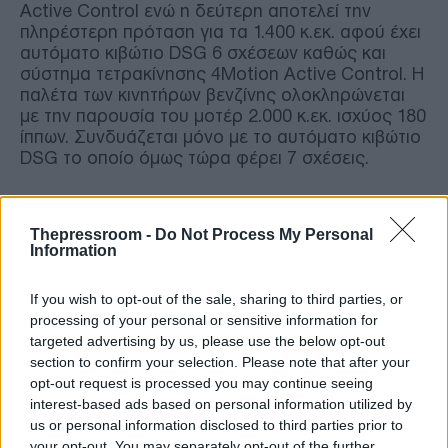
Active Control ενώ η δεύτερη αποτελεί την
πληρέστερη πρόταση για τα 1.400 κ.εκ. αφού έχει
αυτόματο κιβώτιο DSG 6 σχέσεων καθώς και
σύστημα τετρακίνησης 4Motion Active Control. Η
παλέτα των κινητήρων βενζίνης ολοκληρώνεται
με την παρουσία του μοτέρ 2.000 κ.εκ. ισχύος 180
ίππων. Συνδυάζεται μόνο με το αυτόματο κιβώτιο
DSG το οποίο όμως τώρα φέρει 7 σχέσεις.
Στα ντίζελ, η γερμανική μάρκα προτείνει τρία
σύνολα, ένα με κυβισμό 1.600 κ.εκ. και δυο με
Thepressroom -
Do Not Process My Personal
χωρητικότητα 2.000 κ.εκ. Το βασικό μοτέρ 1.6 TDI
Information
αποδίδει 115 ίππους. Στο επόμενο σκαλοπάτι
υπάρχει ο πετρελαιοκινητήρας 2.000 κ.εκ. TDI που
If you wish to opt-out of the sale, sharing to third parties, or
παράγεται σε δυο εκδόσεις όσον αφορά την
processing of your personal or sensitive information for
ισχύ. Επιλογή ανάμεσα στους 150 και τους 190
targeted advertising by us, please use the below opt-out
ίππους.
section to confirm your selection. Please note that after your
opt-out request is processed you may continue seeing
interest-based ads based on personal information utilized by
Με τους 150 ίππους υπάρχει δυνατότητα να
us or personal information disclosed to third parties prior to
συνδυάζεται με το αυτόματο κιβώτιο DSG 7
your opt-out. You may separately opt-out of the further