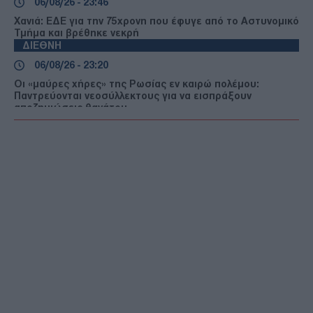
06/08/26 - 23:46
Χανιά: ΕΔΕ για την 75χρονη που έφυγε από το Αστυνομικό
Τμήμα και βρέθηκε νεκρή
ΔΙΕΘΝΗ
06/08/26 - 23:20
Οι «μαύρες χήρες» της Ρωσίας εν καιρώ πολέμου:
Παντρεύονται νεοσύλλεκτους για να εισπράξουν
αποζημιώσεις θανάτου
ΔΙΕΘΝΗ
06/08/26 - 23:16
Γερμανία: Νέο δημοσκοπικό ρεκόρ για το ακροδεξιό AfD
και βαριά φθορά για τον Μερτς
ΤΟΥΡΚΙΑ
06/08/26 - 22:47
Από τα πλαστά διαβατήρια στα δίκτυα διακίνησης: Ο
ρόλος της Τουρκίας στις σύγχρονες μεταναστευτικές
διαδρομές
ΕΛΛΑΔΑ
06/08/26 - 22:34
Marfin: Έφθασε στην Ελλάδα η 46χρονη κατηγορούμενη -
Ενώπιον της Εισαγγελίας την Παρασκευή