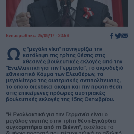
Ενημερώθηκε: 25/09/17 - 23:56
Ω
ς "μεγάλη νίκη" πανηγυρίζει την
κατάληψη της τρίτης θέσης στις
χθεσινές βουλευτικές εκλογές από την
"Εναλλακτική για την Γερμανία", το ακροδεξιό
εθνικιστικό Κόμμα των Ελευθέρων, το
μεγαλύτερο της αυστριακής αντιπολίτευσης,
το οποίο διεκδικεί ακόμη και την πρώτη θέση
στις επικείμενες πρόωρες αυστριακές
βουλευτικές εκλογές της 15ης Οκτωβρίου.
"Η Εναλλακτική για την Γερμανία είναι ο
μεγάλος νικητής στην τρίτη θέση-Εγκάρδια
συγχαρητήρια από τη Βιέννη",
σχολίασε το
διψήφιο ποσοστό που πέτυχε τελικά το αδελφό