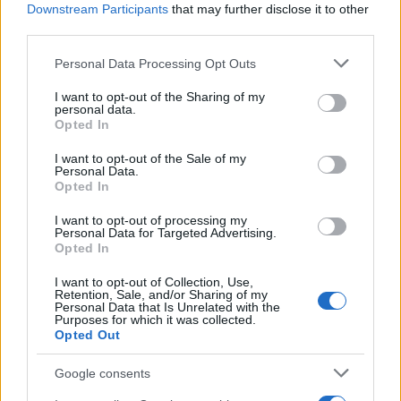
Downstream Participants
that may further disclose it to other
third parties.
Please note that this website/app uses one or more Google
Personal Data Processing Opt Outs
services and may gather and store information including but
not limited to your visit or usage behaviour. You may click to
I want to opt-out of the Sharing of my
personal data.
grant or deny consent to Google and its third-party tags to
Opted In
use your data for below specified purposes in below Google
consent section.
I want to opt-out of the Sale of my
Personal Data.
Opted In
I want to opt-out of processing my
Personal Data for Targeted Advertising.
Opted In
I want to opt-out of Collection, Use,
Retention, Sale, and/or Sharing of my
Personal Data that Is Unrelated with the
Purposes for which it was collected.
Opted Out
Η αρχηγός της Εναλλακτικής για τη Γερμανία είχε
Google consents
βρεθεί στην Βιέννη νωρίτερα ως προσκεκλημένη