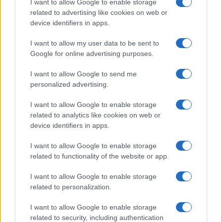
I want to allow Google to enable storage
των Ελευθέρων στο εκλογικό "πάρτι" τους το
related to advertising like cookies on web or
βράδυ του δεύτερου γύρου των αυστριακών
device identifiers in apps.
προεδρικών εκλογών στις 22 Μαίου, στις οποίες
ο υποψήφιος των Ελευθέρων, Νόρμπερτ Χόφερ,
I want to allow my user data to be sent to
είχε χάσει οριακά έναντι του αντιπάλου του, του
Google for online advertising purposes.
υποψήφιου των Πράσινων Αλεξάντερ Βαν ντερ
Μπέλεν.
I want to allow Google to send me
personalized advertising.
Ο Βαν ντερ Μπέλεν υπήρξε οριστικά νικητής
των αυστριακών προεδρικών εκλογών,
I want to allow Google to enable storage
επικρατώντας επί του Νόρμπερτ Χόφερ με
related to analytics like cookies on web or
αρκετή διαφορα (53,8 %, έναντι 46,2 %) κατά
device identifiers in apps.
τον τρίτο γύρο στις 4 Δεκεμβρίου, και στις 26
του περασμένου Ιανουαρίου ορκίστηκε νέος
I want to allow Google to enable storage
ομοσπονδιακός πρόεδρος της Αυστρίας για τα
related to functionality of the website or app.
επόμενα έξι χρόνια.
I want to allow Google to enable storage
related to personalization.
Σε σχέση με την παρουσία της Φράουκε Πέτρι
στο εκλογικό "πάρτι" των Ελευθέρων, ο
I want to allow Google to enable storage
αρχηγός τους Χάιντς-Κρίστιαν Στράχε είχε
related to security, including authentication
επιβεβαιώσει, σε δηλώσεις του, την επίσημη