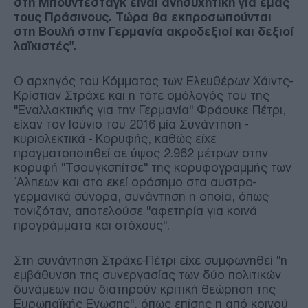
στη Μπούντεσταγκ είναι ανησυχητική για εμάς
τους Πράσινους. Τώρα θα εκπροσωπούνται
στη Βουλή στην Γερμανία ακροδεξιοί και δεξιοί
λαϊκιστές".
Ο αρχηγός του Κόμματος των Ελευθέρων Χάιντς-
Κρίστιαν Στράχε και η τότε ομόλογός του της
"Εναλλακτικής για την Γερμανία" Φράουκε Πέτρι,
είχαν τον Ιούνιο του 2016 μία Συνάντηση -
κυριολεκτικά - Κορυφής, καθώς είχε
πραγματοποιηθεί σε ύψος 2.962 μέτρων στην
κορυφή "Τσουγκσπίτσε" της κορυφογραμμής των
΄Αλπεων και στο εκεί ορόσημο στα αυστρο-
γερμανικά σύνορα, συνάντηση η οποία, όπως
τονιζόταν, αποτελούσε "αφετηρία για κοινά
προγράμματα και στόχους".
Στη συνάντηση Στράχε-Πέτρι είχε συμφωνηθεί "η
εμβάθυνση της συνεργασίας των δύο πολιτικών
δυνάμεων που διατηρούν κριτική θεώρηση της
Ευρωπαϊκής Ενωσης", όπως επίσης η από κοινού