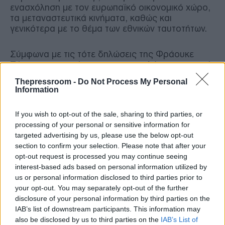
ενασχόληση με τον ευρωπαϊκό οικονομικό χώρο,
τα μεταναστευτικά κινήματα, καθώς και
γενικότερα με το θέμα των εθνικών ταυτοτήτων.
Σύμφωνα με τις τότε δηλώσεις της Φράουκε
Πέτρι, η συμφωνία τους στην υψηλότερη κορυφή
της Γερμανίας, αποτελεί σύμβολο της πρόθεσης
Thepressroom -
Do Not Process My Personal
για την από κοινού κατάκτηση νέων πολιτικών
Information
υψομέτρων.
If you wish to opt-out of the sale, sharing to third parties, or
processing of your personal or sensitive information for
targeted advertising by us, please use the below opt-out
section to confirm your selection. Please note that after your
opt-out request is processed you may continue seeing
interest-based ads based on personal information utilized by
us or personal information disclosed to third parties prior to
your opt-out. You may separately opt-out of the further
disclosure of your personal information by third parties on the
IAB’s list of downstream participants. This information may
also be disclosed by us to third parties on the
IAB’s List of