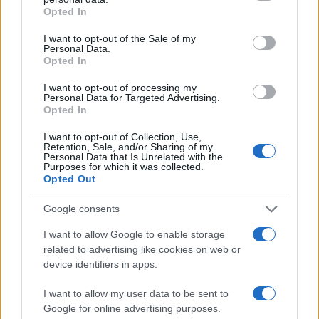
grant or deny consent to Google and its third-party tags to
Opted In
αριστερό του μάτι, με την οικογένειά του να κάνει
use your data for below specified purposes in below Google
έκκληση να σταματήσουν οι βιαιότητες και να μην
consent section.
I want to opt-out of the Sale of my
χρησιμοποιείται το όνομά του για την υποκίνηση
Personal Data.
μίσους.
Opted In
I want to opt-out of processing my
Για την απόπειρα δολοφονίας προφυλακίστηκε
Personal Data for Targeted Advertising.
ένας 30χρονος με καταγωγή από το Σουδάν, ο
Opted In
οποίος είχε αιτηθεί άσυλο το 2023 και είχε φτάσει
I want to opt-out of Collection, Use,
στην περιοχή μέσω της Δημοκρατίας της
Retention, Sale, and/or Sharing of my
Ιρλανδίας.
Personal Data that Is Unrelated with the
Purposes for which it was collected.
Opted Out
Με αφορμή το περιστατικό και τις αποκαλύψεις
ότι κυκλώματα διακινητών διαφημίζουν στα social
Google consents
media παράνομες διαδρομές μέσω Δουβλίνου, η
I want to allow Google to enable storage
βρετανική κυβέρνηση ανακοίνωσε άμεσα την
related to advertising like cookies on web or
αυστηροποίηση των μεταναστευτικών ελέγχων σε
device identifiers in apps.
όλα τα συγκοινωνιακά δίκτυα, λιμάνια και
αεροδρόμια.
I want to allow my user data to be sent to
Google for online advertising purposes.