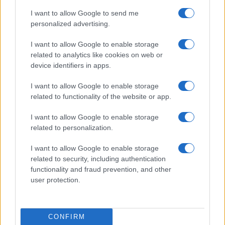
ΑΚΟΛΟΥΘΗΣΤΕ ΜΑΣ ΣΤΟ GOOGLE
I want to allow Google to send me
NEWS ΚΑΝΟΝΤΑΣ ΚΛΙΚ ΕΔΩ
personalized advertising.
I want to allow Google to enable storage
TAGS
related to analytics like cookies on web or
device identifiers in apps.
ΒΟΡΕΙΑ ΙΡΛΑΝΔΙΑ
ΜΠΕΛΦΑΣΤ
ΕΠΕΙΣΟΔΙΑ
ΠΟΓΚΡΟΜ ΚΑΤΑ ΜΕΤΑΝΑΣΤΩΝ
I want to allow Google to enable storage
related to functionality of the website or app.
I want to allow Google to enable storage
Ροή Ειδήσεων
related to personalization.
I want to allow Google to enable storage
related to security, including authentication
ΤΟΥΡΚΙΑ
functionality and fraud prevention, and other
06/08/26 - 22:47
user protection.
Από τα πλαστά διαβατήρια στα δίκτυα διακίνησης: Ο
ρόλος της Τουρκίας στις σύγχρονες μεταναστευτικές
διαδρομές
ΕΛΛΑΔΑ
CONFIRM