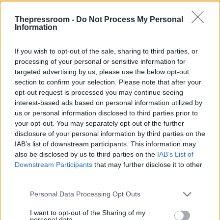
Thepressroom -
Do Not Process My Personal
Information
Ο φόβος επιβεβαιώνεται από σοκαριστικές
καταγγελίες, όπως αυτή για μια αλλοδαπή
If you wish to opt-out of the sale, sharing to third parties, or
νοσηλεύτρια που καταδιώχθηκε από
processing of your personal or sensitive information for
κουκουλοφόρους μέχρι το νοσοκομείο Ulster,
targeted advertising by us, please use the below opt-out
αλλά και την περίπτωση ενός πάστορα από το
section to confirm your selection. Please note that after your
Κονγκό που αναγκάστηκε να κρυφτεί με την
opt-out request is processed you may continue seeing
οικογένειά του, απευθύνοντας δραματική
interest-based ads based on personal information utilized by
έκκληση για ειρηνική συνύπαρξη.
us or personal information disclosed to third parties prior to
your opt-out. You may separately opt-out of the further
Παράλληλα, οι ταραχές έχουν παραλύσει την
disclosure of your personal information by third parties on the
τοπική αγορά, με τις μικρομεσαίες επιχειρήσεις
IAB’s list of downstream participants. This information may
να δέχονται ισχυρό οικονομικό πλήγμα.
also be disclosed by us to third parties on the
IAB’s List of
Downstream Participants
that may further disclose it to other
third parties.
Φυτίλι για την έκρηξη της βίας αποτέλεσε η άγρια
επίθεση με μαχαίρι που σημειώθηκε τη Δευτέρα
Please note that this website/app uses one or more Google
Personal Data Processing Opt Outs
στο βόρειο Μπέλφαστ. Το 44χρονο θύμα
services and may gather and store information including but
νοσηλεύεται σε κρίσιμη κατάσταση, έχοντας
not limited to your visit or usage behaviour. You may click to
I want to opt-out of the Sharing of my
υποστεί σοβαρά τραύματα και χάνοντας το
personal data.