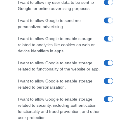
I want to allow my user data to be sent to
Γερμανία: Χάκερ που συνδέονται με το Κρεμλίνο πίσω από
Google for online advertising purposes.
το fake βίντεο για την παραίτηση Μερτς
ΔΙΕΘΝΗ
I want to allow Google to send me
07/08/26 - 20:05
personalized advertising.
Ξεμένει από Patriot η ουκρανική αεράμυνα — «Εφιάλτης»
για το Κίεβο οι ρωσικοί βαλλιστικοί πύραυλοι
I want to allow Google to enable storage
ΤΟΥΡΚΙΑ
related to analytics like cookies on web or
07/08/26 - 19:50
device identifiers in apps.
Τουρκικός Τύπος: Γιατί οι Τούρκοι προτιμούν μαζικά τα
ελληνικά νησιά — Η βίζα εξπρές και οι χαμηλότερες τιμές
I want to allow Google to enable storage
ΠΟΛΙΤΙΚΗ
related to functionality of the website or app.
07/08/26 - 19:43
I want to allow Google to enable storage
«Αντίο και εις το επανιδείν»: Ολοκληρώθηκε η θητεία του
related to personalization.
Ισραηλινού πρέσβη Νόαμ Κατζ στην Ελλάδα
ΠΟΛΙΤΙΚΗ
I want to allow Google to enable storage
07/08/26 - 19:29
related to security, including authentication
«Εμφύλιος» στο κόμμα Καρυστιανού - Βολές Αυγερινού
functionality and fraud prevention, and other
κατά Γκρατσία για «μέθοδο δολοφονίας χαρακτήρων»
user protection.
ΔΙΕΘΝΗ
07/08/26 - 19:04