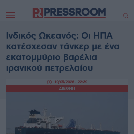
Κεντρική
πλοήγηση
ΠΟΛΙΤΙΚΗ
ΤΟΥΡΚΙΑ
Ινδικός Ωκεανός: Οι ΗΠΑ
ΟΙΚΟΝΟΜΙΑ
ΕΛΛΑΔΑ
κατέσχεσαν τάνκερ με ένα
ΕΚΚΛΗΣΙΑ
ΑΜΥΝΑ
εκατομμύριο βαρέλια
ΔΙΕΘΝΗ
ΚΥΠΡΟΣ
ιρανικού πετρελαίου
MEDIA
LIFESTYLE
SPORTS
ΑΥΤΟΔΙΟΙΚΗΣΗ
19/05/2026 - 22:39
AUTO - MOTO
ΓΑΣΤΡΟΝΟΜΙΑ
ΔΙΕΘΝΗ
ΥΓΕΙΑ
ΤΕΧΝΟΛΟΓΙΑ
ΠΑΡΑΞΕΝΑ
ΖΩΔΙΑ
ΑΡΘΡΟΓΡΑΦΙΑ