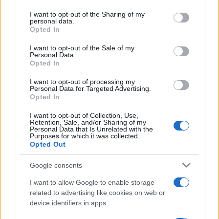
services and may gather and store information including but
not limited to your visit or usage behaviour. You may click to
I want to opt-out of the Sharing of my
personal data.
grant or deny consent to Google and its third-party tags to
Opted In
use your data for below specified purposes in below Google
consent section.
ΑΚΟΛΟΥΘΗΣΤΕ ΜΑΣ ΣΤΟ GOOGLE
I want to opt-out of the Sale of my
Personal Data.
NEWS ΚΑΝΟΝΤΑΣ ΚΛΙΚ ΕΔΩ
Opted In
I want to opt-out of processing my
Personal Data for Targeted Advertising.
TAGS
Opted In
ΙΝΔΙΚΟΣ ΩΚΕΑΝΟΣ
ΗΠΑ
ΙΡΑΝΙΚΟ ΠΕΤΡΕΛΑΙΟ
I want to opt-out of Collection, Use,
Retention, Sale, and/or Sharing of my
ΚΑΤΑΣΧΕΣΗ ΠΛΟΙΟΥ
Personal Data that Is Unrelated with the
Purposes for which it was collected.
Opted Out
Ροή Ειδήσεων
Google consents
I want to allow Google to enable storage
related to advertising like cookies on web or
ΔΙΕΘΝΗ
device identifiers in apps.
07/08/26 - 20:29