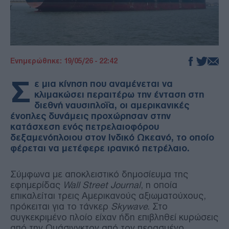
Ενημερώθηκε: 19/05/26 - 22:42
Σ
ε μια κίνηση που αναμένεται να
κλιμακώσει περαιτέρω την ένταση στη
διεθνή ναυσιπλοΐα, οι αμερικανικές
ένοπλες δυνάμεις προχώρησαν στην
κατάσχεση ενός πετρελαιοφόρου
δεξαμενόπλοιου στον Ινδικό Ωκεανό, το οποίο
φέρεται να μετέφερε ιρανικό πετρέλαιο.
Σύμφωνα με αποκλειστικό δημοσίευμα της
εφημερίδας
Wall Street Journal
, η οποία
επικαλείται τρεις Αμερικανούς αξιωματούχους,
πρόκειται για το τάνκερ
Skywave
. Στο
συγκεκριμένο πλοίο είχαν ήδη επιβληθεί κυρώσεις
από την Ουάσινγκτον από τον περασμένο