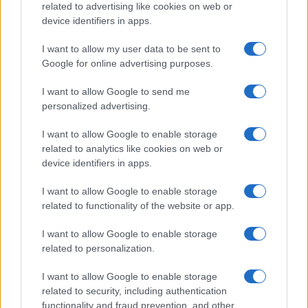
related to advertising like cookies on web or
Ροή Ειδήσεων
device identifiers in apps.
I want to allow my user data to be sent to
ΤΟΥΡΚΙΑ
Google for online advertising purposes.
08/08/26 - 22:34
I want to allow Google to send me
Παράλογο αφήγημα Φιντάν: «Βλέπει» ειρήνη 50 ετών στην
personalized advertising.
Κύπρο χάρη στον στρατό κατοχής!
ΔΙΕΘΝΗ
I want to allow Google to enable storage
08/08/26 - 22:27
related to analytics like cookies on web or
NYPD κατά Μαμντάνι για την επίσκεψη Νετανιάχου: «Με
device identifiers in apps.
τη ρητορική του μετατρέπει τον κίνδυνο από κατηγορία 1
σε 5»
I want to allow Google to enable storage
ΕΛΛΑΔΑ
related to functionality of the website or app.
08/08/26 - 22:18
«Μπλόκο» της ΕΛ.ΑΣ. σε βενζινάδικο στο Παλαιό Φάληρο:
I want to allow Google to enable storage
Συνελήφθησαν «πίτμπουλ» και «μπουλντόγκ» της
related to personalization.
ρωσόφωνης μαφίας
ΤΟΥΡΚΙΑ
I want to allow Google to enable storage
08/08/26 - 22:09
related to security, including authentication
Φιντάν: «Όπως το Άρθρο 5 του ΝΑΤΟ το αμυντικό
functionality and fraud prevention, and other