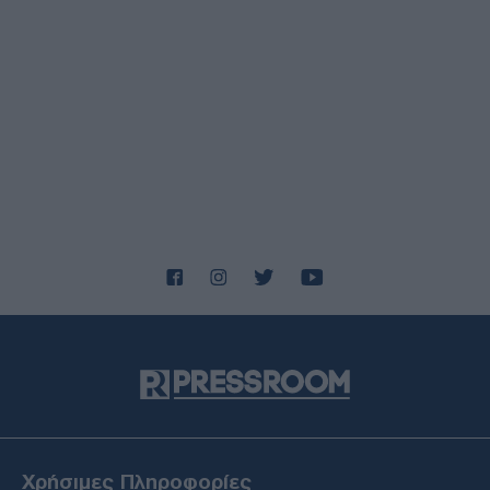
ΔΙΕΘΝΗ
08/08/26 - 21:31
«Απόβαση» της εταιρείας του Τραμπ στη Γροιλανδία:
Γεωτρήσεις για πετρέλαιο 1 τρισ. δολαρίων χωρίς άδεια
ΕΛΛΑΔΑ
08/08/26 - 21:25
Τραγωδία στην Πάρο: Έρευνες για τις συνθήκες θανάτου
του 4χρονου – Δικογραφία για ανθρωποκτονία από
αμέλεια
ΔΙΕΘΝΗ
08/08/26 - 21:21
Μπαρζανί: «Δεν θα γίνουμε μέρος του πολέμου ΗΠΑ-
Ισραήλ με το Ιράν» – Στήριξη στη Βαγδάτη για τον
αφοπλισμό των πολιτοφυλακών
ΕΛΛΑΔΑ
08/08/26 - 21:14
Φωτιές σε Λέσβο και Κορινθία: Τρεις συλλήψεις από τη
ΔΙ.Α.Ε.Ε. – Από τσιγάρο και βραχυκύκλωμα σε
φωτοβολταϊκό οι πυρκαγιές
ΕΛΛΑΔΑ
Χρήσιμες Πληροφορίες