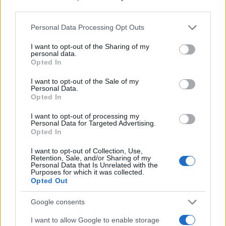
εξαιρέσεις, επιτρέποντας τη διάθεση πετρελαίου
third parties.
που βρισκόταν ήδη εν πλω, προκειμένου να
Please note that this website/app uses one or more Google
περιορίσει την έντονη άνοδο των διεθνών τιμών
Personal Data Processing Opt Outs
services and may gather and store information including but
ενέργειας λόγω της κρίσης στη Μέση Ανατολή. Η
not limited to your visit or usage behaviour. You may click to
I want to opt-out of the Sharing of my
απόφαση να μην παραταθεί το μέτρο
personal data.
grant or deny consent to Google and its third-party tags to
σηματοδοτεί πλέον αλλαγή προτεραιοτήτων, με
Opted In
use your data for below specified purposes in below Google
έμφαση στην ενίσχυση της πίεσης προς τις δύο
consent section.
χώρες.
I want to opt-out of the Sale of my
Personal Data.
Opted In
ΑΚΟΛΟΥΘΗΣΤΕ ΜΑΣ ΣΤΟ GOOGLE
I want to opt-out of processing my
Personal Data for Targeted Advertising.
NEWS ΚΑΝΟΝΤΑΣ ΚΛΙΚ ΕΔΩ
Opted In
I want to opt-out of Collection, Use,
Retention, Sale, and/or Sharing of my
TAGS
Personal Data that Is Unrelated with the
Purposes for which it was collected.
Opted Out
ΗΠΑ
ΑΜΕΡΙΚΑΝΙΚΕΣ ΚΥΡΩΣΕΙΣ
ΣΚΟΤ ΜΠΕΣΕΝΤ
ΙΡΑΝΙΚΟ ΠΕΤΡΕΛΑΙΟ
ΡΩΣΙΚΟ ΠΕΤΡΕΛΑΙΟ
Google consents
I want to allow Google to enable storage