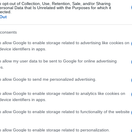
o opt-out of Collection, Use, Retention, Sale, and/or Sharing
ΗΠΑ
ersonal Data that Is Unrelated with the Purposes for which it
lected.
Καρ
Out
και
Ε
consents
Σύμ
o allow Google to enable storage related to advertising like cookies on
Παν
evice identifiers in apps.
αγν
Δ
o allow my user data to be sent to Google for online advertising
s.
ετά τη νέα ανταλλαγή πυρών μεταξύ Ιράν και
αηλινό πλήγμα στη συνοικία Νταχίγια της
Ιρά
to allow Google to send me personalized advertising.
απε
 πλευρές ανακοίνωσαν παύση των
Δεν
σο ανοιχτό το ενδεχόμενο νέας κλιμάκωσης.
δεσ
o allow Google to enable storage related to analytics like cookies on
Δ
evice identifiers in apps.
η Έκτακτης Ανάγκης των Φρουρών της
 αναστολή των στρατιωτικών επιχειρήσεων,
o allow Google to enable storage related to functionality of the website
Οκτ
 οποιαδήποτε νέα επιθετική ενέργεια ή
διο
«πολύ πιο σκληρά και συντριπτικά μέτρα».
ζητ
o allow Google to enable storage related to personalization.
Δ