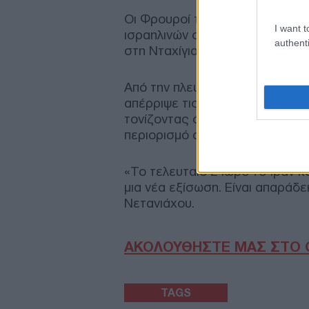
Οι Φρουροί της Επανάστασης υ
I want t
ισραηλινών στόχων αποτέλεσαν
authenti
στη Νταχίγια, προπύργιο της Χ
Από την πλευρά του, ο Ισραηλ
απέρριψε τις προειδοποιήσεις 
τονίζοντας ότι το Ισραήλ δεν π
περιορισμό στις στρατιωτικές τ
«Το τελευταίο 24ωρο το Ιράν κ
μια νέα εξίσωση. Είναι απαράδε
Νετανιάχου.
ΑΚΟΛΟΥΘΗΣΤΕ ΜΑΣ ΣΤΟ 
TAGS