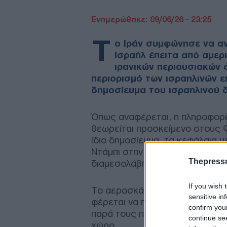
Ενημερώθηκε: 09/06/26 - 23:25
Τ
ο Ιράν συμφώνησε να αν
Ισραήλ έπειτα από αμερ
ιρανικών περιουσιακών 
περιορισμό των ισραηλινών 
δημοσίευμα του ισραηλινού 
Όπως αναφέρεται, η πληροφορί
θεωρείται προσκείμενο στους
ίδιο δημοσίευμα, τα κεφάλαια
Ντάμπι στην Τεχεράνη, ενώ η 
Thepress
διαμεσολάβησης του Κατάρ.
If you wish 
Το αεροσκάφος που μετέφερε 
sensitive in
φέρεται να προσγειώθηκε στην 
confirm you
παρά τους περιορισμούς που εξ
continue se
χώρο.