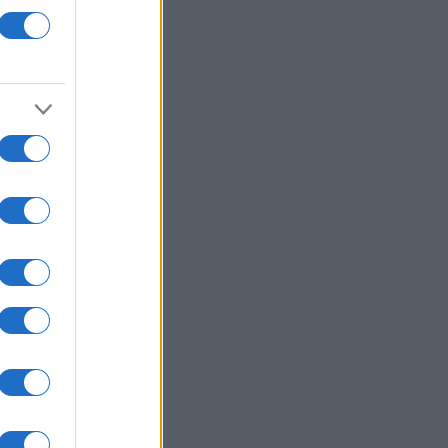
: Πυροβολισμοί στη Βόρεια
ολίνα - Πληροφορίες για νεκρούς
 τραυματίες
ΛΛΑΔΑ
05/08/26 - 20:52
η: Εντοπίστηκε σορός κοντά στον
ορμίτη - Πιθανόν ανήκει σε
οούμενο Γερμανό τουρίστα
ΙΕΘΝΗ
05/08/26 - 20:24
ν: Διαψεύδει συμμετοχή σε
υθείας συνομιλίες με τις ΗΠΑ —
 αρκεί η επιτροφή στις
μεύσεις για το Ορμούζ
ΙΕΘΝΗ
05/08/26 - 20:12
ώ ναυτιλιακές ενώσεις κατά των
δίων στo Στενό του Ορμούζ,
ούν ελεύθερη διέλευση
ΙΕΘΝΗ