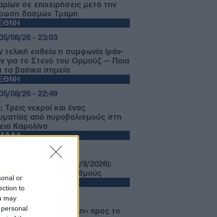
αρίων σε επιχειρήσεις μετά την
ρωση δασμών Τραμπ
ΙΕΘΝΗ
05/08/26 - 23:03
ν τελική ευθεία η συμφωνία Ιράν-
ν για το Στενό του Ορμούζ — Ποια
ι τα βασικα σημεία
ΙΕΘΝΗ
05/08/26 - 22:49
 Τρεις νεκροί και ένας
υματίας από πυροβολισμούς στη
εια Καρολίνα
ΛΛΑΔΑ
05/08/26 - 22:44
ρωση ΛΟΤΤΟ 2750 (5/8/2026):
τε τους τυχερούς αριθμούς
sonal or
ΙΕΘΝΗ
ection to
05/08/26 - 22:12
ou may
 personal
εσκιάν: «Πολύ δύσκολη» προς το