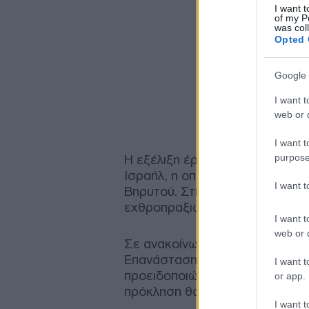
I want t
of my P
was col
Opted 
Google 
I want t
web or d
I want t
purpose
Η εξέλιξη έρχεται λίγες ώρες μ
Ισραήλ, η οποία ακολούθησε ισρ
I want 
Βηρυτού. Στη συνέχεια, οι δύο
εχθροπραξιών, αφήνοντας ωστό
I want t
web or d
Σε ανακοίνωσή της, η Διοίκησ
Επανάστασης γνωστοποίησε την
I want t
προειδοποιώντας παράλληλα ότι
or app.
πρόκληση θα αντιμετωπιστεί με 
I want t