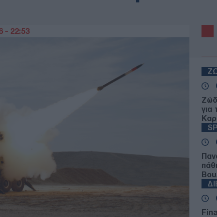
 - 22:53
Ζ
Ζώδ
για
Καρ
S
Παν
πάθ
Βου
Δ
Fin