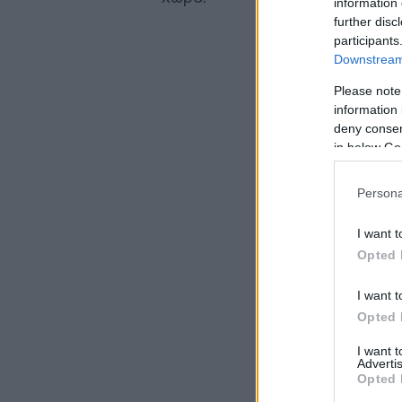
information 
further disc
participants
Downstream 
Please note
information 
deny consent
in below Go
Persona
I want t
Opted 
I want t
Opted 
I want 
Advertis
Opted 