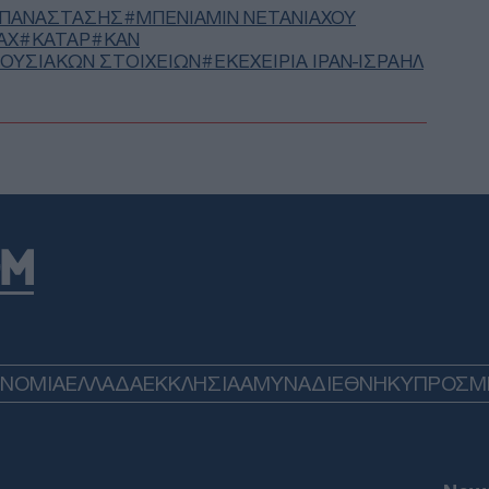
Κατ
ΕΠΑΝΑΣΤΑΣΗΣ
ΜΠΕΝΙΑΜΙΝ ΝΕΤΑΝΙΑΧΟΥ
Ε
ΑΧ
ΚΑΤΑΡ
KAN
ΟΥΣΙΑΚΏΝ ΣΤΟΙΧΕΊΩΝ
ΕΚΕΧΕΙΡΊΑ ΙΡΆΝ-ΙΣΡΑΉΛ
Mar
θα 
κατ
Δ
Στη
Ζηλα
χρό
Δ
Στο
Ομά
ΟΝΟΜΙΑ
ΕΛΛΑΔΑ
ΕΚΚΛΗΣΙΑ
ΑΜΥΝΑ
ΔΙΕΘΝΗ
ΚΥΠΡΟΣ
M
τελ
ΠΟ
Μητ