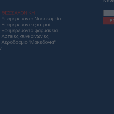
News
Κύπ
στη
ΘΕΣΣΑΛΟΝΙΚΗ
είσ
Δ
Εφημερεύοντα Νοσοκομεία
Εφημερεύοντες ιατροί
Εφημερεύοντα φαρμακεία
ΟΗΕ
Αστικές συγκοινωνίες
έλα
Αεροδρόμιο "Μακεδονία"
Μαρ
Ο
ν
Akt
και
τη 
Δ
Ζελ
συσ
ρωσ
Ε
Email