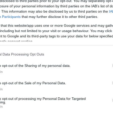
disclosed to third parties prior to your opt-out. You may separately opt-
παρ
losure of your personal information by third parties on the IAB’s list of
Μοτ
Δ
. This information may also be disclosed by us to third parties on the
IA
Participants
that may further disclose it to other third parties.
 that this website/app uses one or more Google services and may gath
Τρα
including but not limited to your visit or usage behaviour. You may click 
Νεκ
την
 to Google and its third-party tags to use your data for below specifi
Δ
ogle consent section.
l Data Processing Opt Outs
Αρχ
θα 
Γάζ
o opt-out of the Sharing of my personal data.
Όχθ
In
Ε
o opt-out of the Sale of my Personal Data.
In
Πρέ
σπά
to opt-out of processing my Personal Data for Targeted
Β΄ 
ing.
Δ
In