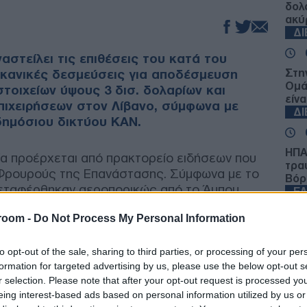
δολ
ακύ
Δ
αστείλει τις επιθέσεις του κατά του
ικανικές δεσμεύσεις για αποδέσμευση
Στη
Ομά
στοιχείων ύψους 3 δισ. δολαρίων και
είνα
επιχειρήσεων στον Λίβανο, σύμφωνα με
Δ
δημόσιου δικτύου KAN.
ΗΠΑ:
α προέρχεται από πρακτορείο ειδήσεων που
τρα
 Φρουρούς της Επανάστασης. Σύμφωνα με το
Βόρ
 μεταφέρθηκαν αεροπορικώς από το Άμπου
Ε
σχετική συνεννόηση πραγματοποιήθηκε μέσω
room -
Do Not Process My Personal Information
Κλή
Δεί
to opt-out of the sale, sharing to third parties, or processing of your per
τα αποδεσμευμένα περιουσιακά στοιχεία
Δ
formation for targeted advertising by us, please use the below opt-out s
ιρανική πρωτεύουσα το πρωί της Τρίτης,
r selection. Please note that after your opt-out request is processed y
ακολουθούν να ισχύουν στον ιρανικό εναέριο
eing interest-based ads based on personal information utilized by us or
Πεζ