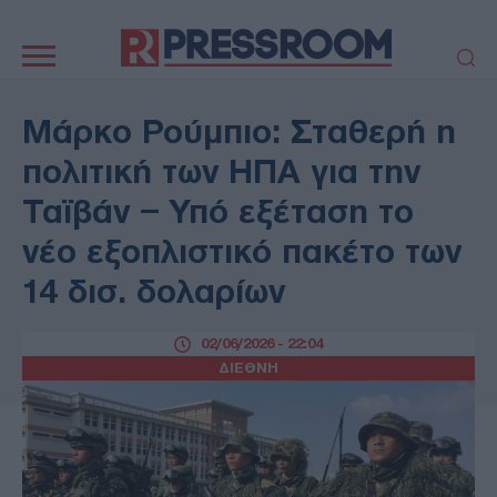
Κεντρική
πλοήγηση
ΠΟΛΙΤΙΚΗ
ΤΟΥΡΚΙΑ
Μάρκο Ρούμπιο: Σταθερή η
ΟΙΚΟΝΟΜΙΑ
ΕΛΛΑΔΑ
πολιτική των ΗΠΑ για την
ΕΚΚΛΗΣΙΑ
ΑΜΥΝΑ
Ταϊβάν – Υπό εξέταση το
ΔΙΕΘΝΗ
ΚΥΠΡΟΣ
νέο εξοπλιστικό πακέτο των
MEDIA
LIFESTYLE
14 δισ. δολαρίων
SPORTS
ΑΥΤΟΔΙΟΙΚΗΣΗ
AUTO - MOTO
ΓΑΣΤΡΟΝΟΜΙΑ
02/06/2026 - 22:04
ΥΓΕΙΑ
ΤΕΧΝΟΛΟΓΙΑ
ΔΙΕΘΝΗ
ΠΑΡΑΞΕΝΑ
ΖΩΔΙΑ
ΑΡΘΡΟΓΡΑΦΙΑ