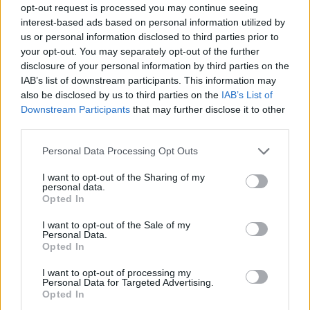
opt-out request is processed you may continue seeing
interest-based ads based on personal information utilized by
Αμετάβλητη η αμυντική στήριξη παρά τις
us or personal information disclosed to third parties prior to
πιέσεις του Πεκίνου
your opt-out. You may separately opt-out of the further
disclosure of your personal information by third parties on the
IAB’s list of downstream participants. This information may
Ο επικεφαλής του Στέιτ Ντιπάρτμεντ επεσήμανε
also be disclosed by us to third parties on the
IAB’s List of
ότι, παρά την εμφανή επιθυμία της κινεζικής
Downstream Participants
that may further disclose it to other
πλευράς για διαφοροποίηση της αμερικανικής
third parties.
στάσης, οι ΗΠΑ δεν υποχωρούν. Στο πλαίσιο
αυτό, υπενθύμισε ότι μόλις τον περασμένο
Please note that this website/app uses one or more Google
Personal Data Processing Opt Outs
Δεκέμβριο εγκρίθηκε μια ιστορικών διαστάσεων
services and may gather and store information including but
αμυντική σύμβαση με την Ταϊβάν, η οποία άγγιξε
not limited to your visit or usage behaviour. You may click to
I want to opt-out of the Sharing of my
τα 11,1 δισεκατομμύρια δολάρια.
personal data.
grant or deny consent to Google and its third-party tags to
Opted In
use your data for below specified purposes in below Google
Αν και οι Ηνωμένες Πολιτείες δεν διατηρούν
consent section.
I want to opt-out of the Sale of my
Personal Data.
επίσημες διπλωματικές σχέσεις με την Ταϊβάν,
Opted In
δεσμεύονται από το νομικό τους πλαίσιο να
διασφαλίζουν την αμυντική της θωράκιση. Η
I want to opt-out of processing my
ισορροπία αυτή παραμένει εξαιρετικά ευαίσθητη,
Personal Data for Targeted Advertising.
καθώς η Κίνα διεκδικεί το νησί ως κομμάτι της
Opted In
επικράτειάς της, χωρίς να αποκλείει ακόμη και τη