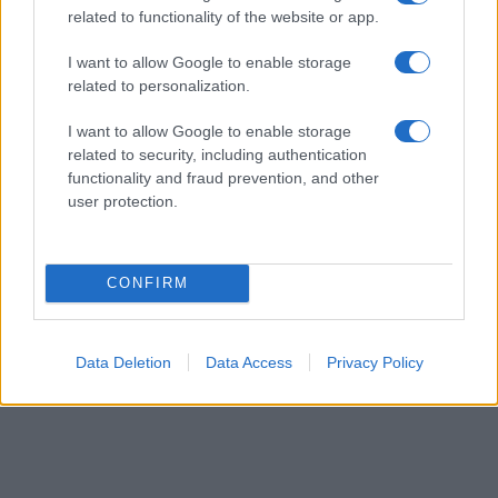
related to functionality of the website or app.
«Εμφύλιος» στο κόμμα Καρυστιανού - Βολές Αυγερινού
κατά Γκρατσία για «μέθοδο δολοφονίας χαρακτήρων»
ΔΙΕΘΝΗ
I want to allow Google to enable storage
related to personalization.
07/08/26 - 19:04
Ξηρασία στην Ευρώπη: Ιστορική πτώση της στάθμης σε
I want to allow Google to enable storage
Δούναβη - Ρήνο και ενεργειακός συναγερμός
related to security, including authentication
ΔΙΕΘΝΗ
functionality and fraud prevention, and other
07/08/26 - 18:46
user protection.
Πυρκαγιά στο Στεφάνι Κορινθίας: Επιχειρούν 82
πυροσβέστες και 11 εναέρια μέσα
ΔΙΕΘΝΗ
CONFIRM
07/08/26 - 18:29
Σοκ στην Ταϊλάνδη: 14χρονος σκότωσε τους παππούδες
του και άνοιξε πυρ στο σχολείο του - Οκτώ νεκροί, 30
τραυματίες
Data Deletion
Data Access
Privacy Policy
ΔΙΕΘΝΗ
07/08/26 - 18:12
ΗΠΑ: Ομοσπονδιακό εφετείο μπλοκάρει την κατασκευή
αίθουσας χορού 400 εκατ. δολαρίων στον Λευκό Οίκο
ΔΙΕΘΝΗ