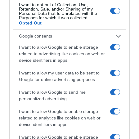
I want to opt-out of Collection, Use,
χρήση στρατιωτικής βίας για την ενσωμάτωσή
Retention, Sale, and/or Sharing of my
του.
Personal Data that Is Unrelated with the
Purposes for which it was collected.
Opted Out
ΑΚΟΛΟΥΘΗΣΤΕ ΜΑΣ ΣΤΟ GOOGLE
Google consents
NEWS ΚΑΝΟΝΤΑΣ ΚΛΙΚ ΕΔΩ
I want to allow Google to enable storage
related to advertising like cookies on web or
device identifiers in apps.
TAGS
I want to allow my user data to be sent to
ΜΑΡΚΟ ΡΟΥΜΠΙΟ
ΕΞΩΤΕΡΙΚΗ ΠΟΛΙΤΙΚΗ ΗΠΑ
ΤΑΙΒΑΝ
Google for online advertising purposes.
ΕΞΟΠΛΙΣΤΙΚΑ
ΚΙΝΑ
I want to allow Google to send me
personalized advertising.
Ροή Ειδήσεων
I want to allow Google to enable storage
related to analytics like cookies on web or
device identifiers in apps.
ΠΟΛΙΤΙΚΗ
07/08/26 - 19:29
I want to allow Google to enable storage