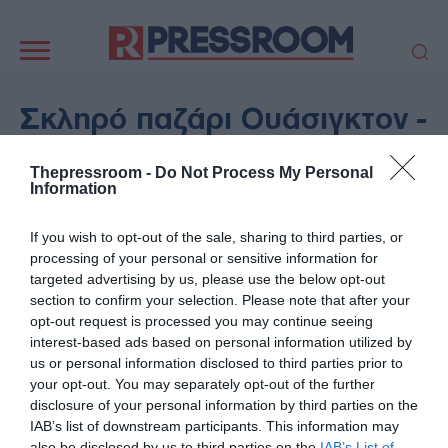
Κεντρική
πλοήγηση
ΠΟΛΙΤΙΚΗ
ΤΟΥΡΚΙΑ
Σκληρό παζάρι Ουάσιγκτον -
ΟΙΚΟΝΟΜΙΑ
ΕΛΛΑΔΑ
Τεχεράνης: Οι «παγωμένοι»
ΕΚΚΛΗΣΙΑ
ΑΜΥΝΑ
Thepressroom -
Do Not Process My Personal
πόροι και τα οικονομικά
Information
ΔΙΕΘΝΗ
ΚΥΠΡΟΣ
ανταλλάγματα της
MEDIA
LIFESTYLE
If you wish to opt-out of the sale, sharing to third parties, or
εκεχειρίας
SPORTS
ΑΥΤΟΔΙΟΙΚΗΣΗ
processing of your personal or sensitive information for
targeted advertising by us, please use the below opt-out
AUTO - MOTO
ΓΑΣΤΡΟΝΟΜΙΑ
section to confirm your selection. Please note that after your
16/06/2026 - 18:03
ΥΓΕΙΑ
ΤΕΧΝΟΛΟΓΙΑ
opt-out request is processed you may continue seeing
ΔΙΕΘΝΗ
interest-based ads based on personal information utilized by
ΠΑΡΑΞΕΝΑ
ΖΩΔΙΑ
us or personal information disclosed to third parties prior to
ΑΡΘΡΟΓΡΑΦΙΑ
your opt-out. You may separately opt-out of the further
disclosure of your personal information by third parties on the
IAB’s list of downstream participants. This information may
also be disclosed by us to third parties on the
IAB’s List of