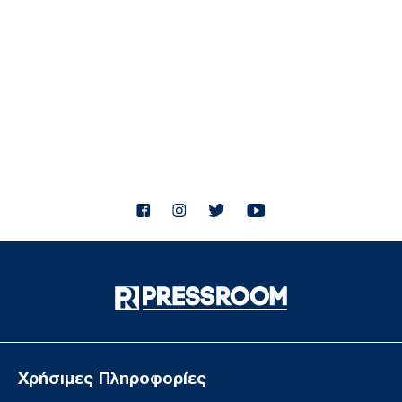
ΗΠΑ: Η Γερουσία ενέκρινε νέες κυρώσεις κατά της
Ρωσίας - Δασμοί έως 500% σε πετρέλαιο και αέριο
ΔΙΕΘΝΗ
07/08/26 - 21:19
ΗΠΑ: Νέα αποχαρακτηρισμένα αρχεία για UFO - Γιγαντιαία
τρίγωνα, μεταλλικές σφαίρες και ανεξήγητα φώτα
ΟΙΚΟΝΟΜΙΑ
07/08/26 - 21:10
Οικονομία: Στο 3,4% υποχώρησε ο πληθωρισμός τον
Ιούλιο – Μικρή άνοδος στα τρόφιμα
ΕΛΛΑΔΑ
07/08/26 - 20:42
Φρίκη στην Κρήτη: Τουρίστας φέρεται να ρώτησε πόσο
να πληρώσει για να ασελγήσει σε 10χρονο κορίτσι!
ΔΙΕΘΝΗ
07/08/26 - 20:29
Γερμανία: Χάκερ που συνδέονται με το Κρεμλίνο πίσω από
το fake βίντεο για την παραίτηση Μερτς
ΔΙΕΘΝΗ
Χρήσιμες Πληροφορίες
07/08/26 - 20:05