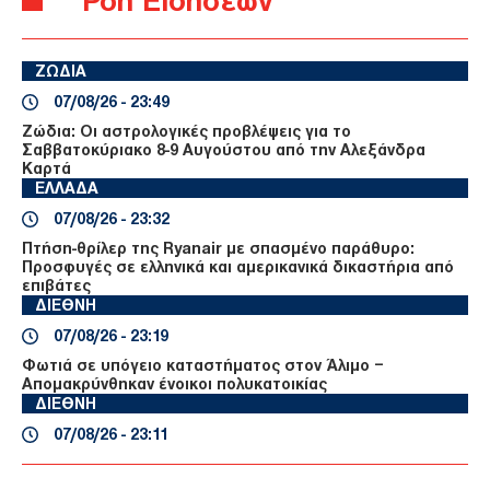
Ροή Ειδήσεων
ΖΩΔΙΑ
07/08/26 - 23:49
Ζώδια: Οι αστρολογικές προβλέψεις για το
Σαββατοκύριακο 8-9 Αυγούστου από την Αλεξάνδρα
Καρτά
ΕΛΛΑΔΑ
07/08/26 - 23:32
Πτήση-θρίλερ της Ryanair με σπασμένο παράθυρο:
Προσφυγές σε ελληνικά και αμερικανικά δικαστήρια από
επιβάτες
ΔΙΕΘΝΗ
07/08/26 - 23:19
Φωτιά σε υπόγειο καταστήματος στον Άλιμο –
Απομακρύνθηκαν ένοικοι πολυκατοικίας
ΔΙΕΘΝΗ
07/08/26 - 23:11
Κλιμακώνεται η κόντρα Ισπανίας–Ιταλίας για το
μεταναστευτικό: Η Μαδρίτη απαντά με ελέγχους στα