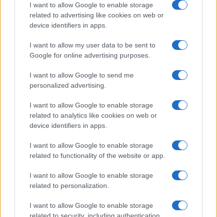
I want to allow Google to enable storage
related to advertising like cookies on web or
device identifiers in apps.
Ροή Ειδήσεων
I want to allow my user data to be sent to
Google for online advertising purposes.
ΔΙΕΘΝΗ
I want to allow Google to send me
06/08/26 - 20:50
personalized advertising.
Συρία: Νεκροί και τραυματίες από έκρηξη σε λεωφορείο
κοντά στη Δαμασκό
I want to allow Google to enable storage
ΔΙΕΘΝΗ
related to analytics like cookies on web or
06/08/26 - 20:50
device identifiers in apps.
Washington Post: Ο Τραμπ θέλει τον Τζέι Ντι Βανς
υποψήφιο για την προεδρία το 2028
I want to allow Google to enable storage
ΔΙΕΘΝΗ
related to functionality of the website or app.
06/08/26 - 20:17
I want to allow Google to enable storage
Σλοβακία: Ιστορικό ρεκόρ ζέστης με 42,2 βαθμούς
Κελσίου
related to personalization.
ΔΙΕΘΝΗ
I want to allow Google to enable storage
06/08/26 - 20:03
related to security, including authentication