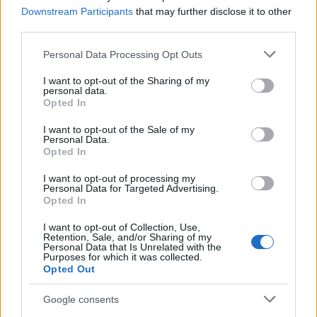
να καλέσει την Πυροσβεστική. Παράλληλα,
Downstream Participants
that may further disclose it to other
επεσήμανε ότι ο Δήμος είχε αφήσει την περιοχή
third parties.
ακαθάριστη από ξερά χόρτα, σε αντίθεση με τον
δικό του χώρο, ο οποίος ήταν περιποιημένος και
Please note that this website/app uses one or more Google
Personal Data Processing Opt Outs
γι' αυτό διασώθηκαν τα μελίσσια του.
services and may gather and store information including but
not limited to your visit or usage behaviour. You may click to
I want to opt-out of the Sharing of my
personal data.
grant or deny consent to Google and its third-party tags to
Τέλος, ο ίδιος ξέσπασε στο δικαστήριο
Opted In
use your data for below specified purposes in below Google
περιγράφοντας τη δημόσια διαπόμπευση που
consent section.
υπέστη, καθώς η φωτογραφία του κυκλοφόρησε
I want to opt-out of the Sale of my
Personal Data.
στο διαδίκτυο, με αποτέλεσμα να δέχεται ακόμη
Opted In
και απειλές από συναδέλφους του.
I want to opt-out of processing my
Personal Data for Targeted Advertising.
ΑΚΟΛΟΥΘΗΣΤΕ ΜΑΣ ΣΤΟ GOOGLE
Opted In
NEWS ΚΑΝΟΝΤΑΣ ΚΛΙΚ ΕΔΩ
I want to opt-out of Collection, Use,
Retention, Sale, and/or Sharing of my
Personal Data that Is Unrelated with the
Purposes for which it was collected.
Opted Out
TAGS
Google consents
ΜΕΛΙΣΣΟΚΟΜΟΣ
ΕΜΠΡΗΣΜΟΣ
ΑΛΣΟΣ ΒΕΙΚΟΥ