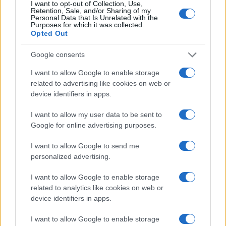
Ζώδια: Οι αστρολογικές προβλέψεις για το
I want to opt-out of Collection, Use,
Σαββατοκύριακο 8-9 Αυγούστου από την Αλεξάνδρα
Retention, Sale, and/or Sharing of my
Personal Data that Is Unrelated with the
Καρτά
Purposes for which it was collected.
ΕΛΛΑΔΑ
Opted Out
07/08/26 - 23:32
Google consents
Πτήση-θρίλερ της Ryanair με σπασμένο παράθυρο:
Προσφυγές σε ελληνικά και αμερικανικά δικαστήρια από
I want to allow Google to enable storage
επιβάτες
ΔΙΕΘΝΗ
related to advertising like cookies on web or
device identifiers in apps.
07/08/26 - 23:19
Φωτιά σε υπόγειο καταστήματος στον Άλιμο –
I want to allow my user data to be sent to
Απομακρύνθηκαν ένοικοι πολυκατοικίας
Google for online advertising purposes.
ΔΙΕΘΝΗ
07/08/26 - 23:11
I want to allow Google to send me
Κλιμακώνεται η κόντρα Ισπανίας–Ιταλίας για το
personalized advertising.
μεταναστευτικό: Η Μαδρίτη απαντά με ελέγχους στα
σύνορα
I want to allow Google to enable storage
ΔΙΕΘΝΗ
related to analytics like cookies on web or
07/08/26 - 22:51
device identifiers in apps.
Reuters: Πρόοδος στις συνομιλίες Ομάν–Ιράν για τα
Στενά του Ορμούζ, σύμφωνα με Αμερικανό αξιωματούχο
I want to allow Google to enable storage