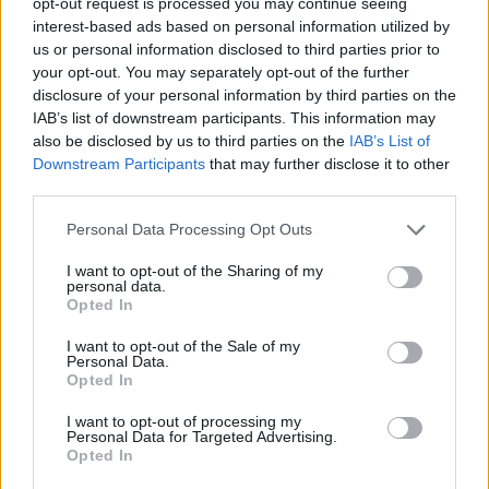
opt-out request is processed you may continue seeing
interest-based ads based on personal information utilized by
us or personal information disclosed to third parties prior to
your opt-out. You may separately opt-out of the further
ΑΚΟΛΟΥΘΗΣΤΕ ΜΑΣ ΣΤΟ GOOGLE
disclosure of your personal information by third parties on the
IAB’s list of downstream participants. This information may
NEWS ΚΑΝΟΝΤΑΣ ΚΛΙΚ ΕΔΩ
also be disclosed by us to third parties on the
IAB’s List of
Downstream Participants
that may further disclose it to other
third parties.
TAGS
Please note that this website/app uses one or more Google
Personal Data Processing Opt Outs
ΑΓΙΟ ΟΡΟΣ
ΕΙΚΟΝΑ ΑΞΙΟΝ ΕΣΤΙ
services and may gather and store information including but
ΜΗΤΡΟΠΟΛΗ ΑΘΗΝΩΝ
not limited to your visit or usage behaviour. You may click to
I want to opt-out of the Sharing of my
personal data.
grant or deny consent to Google and its third-party tags to
Opted In
use your data for below specified purposes in below Google
consent section.
I want to opt-out of the Sale of my
Ροή Ειδήσεων
Personal Data.
Opted In
I want to opt-out of processing my
ΖΩΔΙΑ
Personal Data for Targeted Advertising.
Opted In
07/08/26 - 23:49