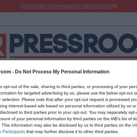
ΟΥΚΡΑΝΙΑ
ΤΟΥΡΚΙΑ
ΑΜΥΝΑ
ΕΚΚΛΗΣΙΑ
ΙΡΑΝ
room -
Do Not Process My Personal Information
ΝΟΜΙΑ
ΕΛΛΑΔΑ
ΕΚΚΛΗΣΙΑ
ΑΜΥΝΑ
ΔΙΕΘΝΗ
ΚΥΠΡ
to opt-out of the sale, sharing to third parties, or processing of your per
ΟΥΡΚΙΑ
ΟΙΚΟΝΟΜΙΑ
formation for targeted advertising by us, please use the below opt-out s
ΜΥΝΑ
ΔΙΕΘΝΗ
r selection. Please note that after your opt-out request is processed y
eing interest-based ads based on personal information utilized by us or
FESTYLE
SPORTS
α Σαντορίνη: Απομειώ
disclosed to third parties prior to your opt-out. You may separately opt-
ΑΣΤΡΟΝΟΜΙΑ
ΥΓΕΙΑ
losure of your personal information by third parties on the IAB’s list of
. This information may also be disclosed by us to third parties on the
IA
ΩΔΙΑ
ΑΡΘΡΟΓΡΑΦΙΑ
υ είχε συσσωρευτεί -
Participants
that may further disclose it to other third parties.