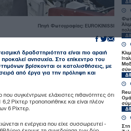
Δ
Φωτ
Άλι
Πηγή Φωτογραφίας: EUROKINISSI
πολ
Δ
σεισμική δραδστηριότητα είναι πιο αραιή
Κλι
Ιταλ
 προκαλεί ανησυχία. Στο επίκεντρο του
Μαδ
τημόνων βρίσκονται οι κατολισθήσεις, με
σύν
 σειρά από έργα για την πρόληψη και
Δ
Reu
ιο που συγκέντρωνε ελάχιστες πιθανότητες ότι
Ομά
1 6,2 Ρίχτερ τροποποιήθηκε και είναι πλέον
σύμ
ων 6 Ρίχτερ.
Δ
ώνεται η ενέργεια που είχε συσσωρευτεί -
Στη
 6RΑύριο έχουμε τη συνεδρίαση των δύο