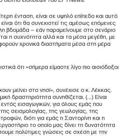
ίτερη ένταση, είναι σε υψηλό επίπεδο και αυτό
Ξεμ
αερ
είναι ότι θα συνεχιστεί τις αμέσως επόμενες
οι ρ
λλη βδομάδα – εάν παραμείνουμε στο σενάριο
ΤΟ
εται η συχνότητα αλλά και τα μέσα μεγέθη, με
αφορούν χρονικά διαστήματα μέσα στη μέρα
Τουρ
προ
Η β
τικά ότι «σήμερα είμαστε λίγο πιο αισιόδοξοι
τιμέ
ΠΟ
χουν μείνει στο νησί», συνέχισε ο κ. Λέκκας.
«Αντ
ική δραστηριότητα συνηθίζεται. (…) Είναι
Ολο
εντός εισαγωγικών, για όλους εμάς που
Ισρ
Ελλ
της σεισμολογίας, της γεωλογίας, της
ΠΟ
ροφών, διότι για εμάς η Σαντορίνη και η
εργαστήριο το οποίο μας δίνει τη δυνατότητα
σουμε πολύτιμες γνώσεις σε σχέση με την
«Εμ