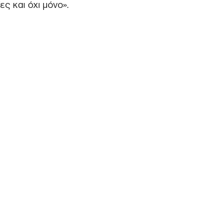
ες και όχι μόνο».
Βολ
«μέ
Δ
Ξηρ
πτώ
Ρήν
Δ
Πυρ
Επι
ενα
Δ
Σοκ
σκό
άνο
νεκ
Δ