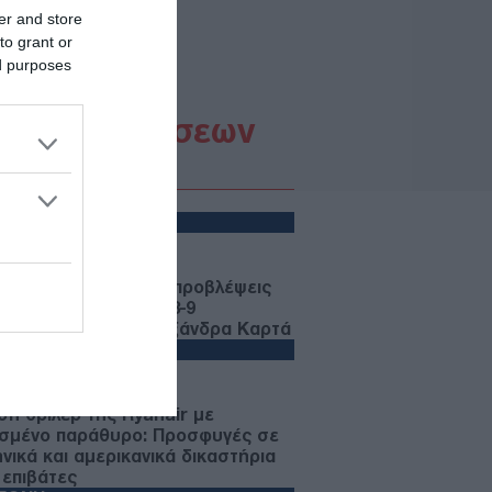
er and store
Ρίχτερ
to grant or
ed purposes
Ροή Ειδήσεων
ΩΔΙΑ
07/08/26 - 23:49
ια: Οι αστρολογικές προβλέψεις
 το Σαββατοκύριακο 8-9
ούστου από την Αλεξάνδρα Καρτά
ΛΛΑΔΑ
07/08/26 - 23:32
ση-θρίλερ της Ryanair με
σμένο παράθυρο: Προσφυγές σε
ηνικά και αμερικανικά δικαστήρια
 επιβάτες