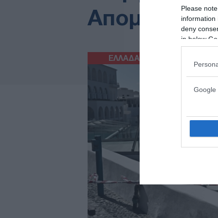
Please note
Απομακρύνθη
information 
deny consent
in below Go
ΕΛΛΑΔΑ
07/02/2025
Persona
Google 