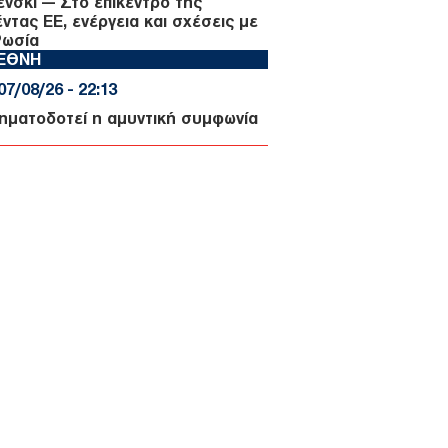
ένσκι — Στο επίκεντρο της
έντας ΕΕ, ενέργεια και σχέσεις με
Ρωσία
ΙΕΘΝΗ
07/08/26 - 22:13
σηματοδοτεί η αμυντική συμφωνία
Αραβίας, Τουρκίας και Πακιστάν —
 «ισλαμικό ΝΑΤΟ» στα σκαριά;
ΥΡΚΙΑ
07/08/26 - 21:59
 τουρκική πρόκληση στο Αιγαίο
ά το ελληνικό χωροταξικό για τον
ρισμό: «Καμία νομική συνέπεια»
ΙΕΘΝΗ
07/08/26 - 21:45
: Η Γερουσία ενέκρινε νέες
ώσεις κατά της Ρωσίας - Δασμοί
 500% σε πετρέλαιο και αέριο
ΙΕΘΝΗ
07/08/26 - 21:19