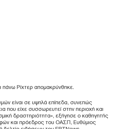
ΗΠΑ
για 
μετ
φώτ
Ο
Οικ
πλη
άνο
Ε
Φρί
φέρ
ι πάνω Ρίχτερ απομακρύνθηκε.
για
Δ
μών είναι σε υψηλά επίπεδα, συνεπώς
εια που είχε συσσωρευτεί στην περιοχή και
Γερ
σμική δραστηριότητα», εξήγησε ο καθηγητής
το 
φών και πρόεδρος του ΟΑΣΠ, Ευθύμιος
για
Δ
κό δελτίο ειδήσεων του ΕΡΤNews.