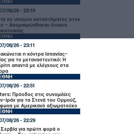
ΙΕΘΝΗ
07/08/26 - 23:19
ιά σε υπόγειο καταστήματος στον
μο – Απομακρύνθηκαν ένοικοι
υκατοικίας
ΙΕΘΝΗ
07/08/26 - 23:11
μακώνεται η κόντρα Ισπανίας–
ίας για το μεταναστευτικό: Η
ρίτη απαντά με ελέγχους στα
ορα
ΙΕΘΝΗ
07/08/26 - 22:51
ters: Πρόοδος στις συνομιλίες
ν–Ιράν για τα Στενά του Ορμούζ,
φωνα με Αμερικανό αξιωματούχο
ΙΕΘΝΗ
07/08/26 - 22:29
 Σερβία για πρώτη φορά ο