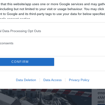
 that this website/app uses one or more Google services and may gath
κε το σενάριο για 6 
including but not limited to your visit or usage behaviour. You may click 
 to Google and its third-party tags to use your data for below specifi
ogle consent section.
 - 20:38
l Data Processing Opt Outs
consents
Ζ
Ζώδ
CONFIRM
για
Αυγ
Ε
Data Deletion
Data Access
Privacy Policy
Πτή
σπα
ελλ
από