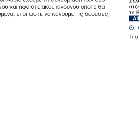
Ζελ
νου και ηφαιστειακού κινδύνου οπότε θα
ατζ
τη 
μένα, έτσι ώστε να κάνουμε τις δέουσες
Δ
Τι 
Σ. 
Ένα
ΤΟ
Νέα
μετ
Του
Δ
ΗΠΑ
κυρ
έως
Δ