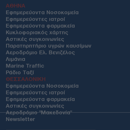
ΔΙΕΘΝΗ
ΑΘΗΝΑ
Εφημερεύοντα Νοσοκομεία
09/08/26 - 21:34
Εφημερεύοντες ιατροί
Στο ναδίρ οι σχέσεις Ιταλίας - Ισπανίας: Η αναστολή της
Σένγκεν, οι έλεγχοι στα αεροδρόμια και το παρασκήνιο
Εφημερεύοντα φαρμακεία
της σύγκρουσης
Κυκλοφοριακός χάρτης
ΕΛΛΑΔΑ
Αστικές συγκοινωνίες
09/08/26 - 20:52
Παρατηρητήριο υγρών καυσίμων
Ο καιρός τη Δευτέρα (10/08): Ηλιοφάνεια, μελτέμια έως 8
Αεροδρόμιο Ελ. Βενιζέλος
μποφόρ στο Αιγαίο και θερμοκρασίες έως 39 βαθμούς
Λιμάνια
ΕΛΛΑΔΑ
Marine Traffic
09/08/26 - 19:37
Ράδιο Ταξί
Μάχη με τις φλόγες και τους ανέμους στο Μουζάκι
ΘΕΣΣΑΛΟΝΙΚΗ
Ηλείας: Ανεξέλεγκτη η δασική πυρκαγιά
Εφημερεύοντα Νοσοκομεία
ΕΛΛΑΔΑ
Εφημερεύοντες ιατροί
09/08/26 - 20:40
Εφημερεύοντα φαρμακεία
Έρευνα της Πυροσβεστικής για επικίνδυνο παιχνίδι
Αστικές συγκοινωνίες
ανηλίκων με τη φωτιά στα Βριλήσσια
Αεροδρόμιο "Μακεδονία"
ΔΙΕΘΝΗ
Newsletter
09/08/26 - 20:35
ΗΠΑ: Στροφή Τραμπ σε οικονομικό στραγγαλισμό του