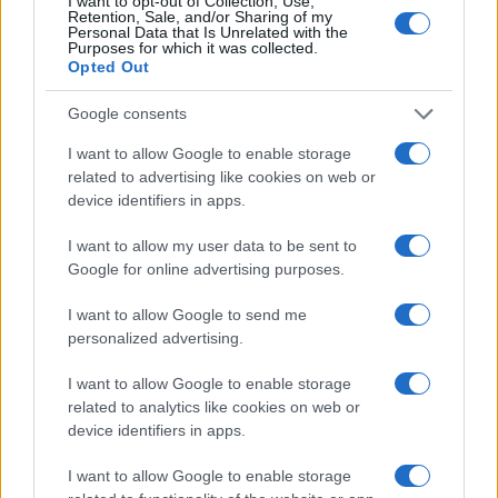
I want to opt-out of Collection, Use,
καθημερινό αποκλεισμό της νέας εθνικής οδού
Retention, Sale, and/or Sharing of my
Personal Data that Is Unrelated with the
Πατρών - Κορίνθου
Purposes for which it was collected.
Opted Out
Google consents
I want to allow Google to enable storage
TAGS
related to advertising like cookies on web or
device identifiers in apps.
ΑΓΡΟΤΕΣ
ΑΓΡΟΤΙΚΑ ΜΠΛΟΚΑ
ΚΛΕΙΣΤΗ Η ΕΘΝΙΚΗ ΟΔΟΣ ΑΘΗΝΩΝ-ΘΕΣΣΑΛΟΝΙΚΗΣ
I want to allow my user data to be sent to
ΚΟΜΒΟΣ ΝΙΚΑΙΑΣ
ΕΘΝΙΚΗ ΟΔΟΣ ΚΟΡΙΝΘΟΥ-ΠΑΤΡΩΝ
Google for online advertising purposes.
I want to allow Google to send me
personalized advertising.
Ροή Ειδήσεων
I want to allow Google to enable storage
related to analytics like cookies on web or
ΕΛΛΑΔΑ
device identifiers in apps.
08/08/26 - 10:35
I want to allow Google to enable storage
«Οι πυρκαγιές έχουν και μακροπρόθεσμους κινδύνους»