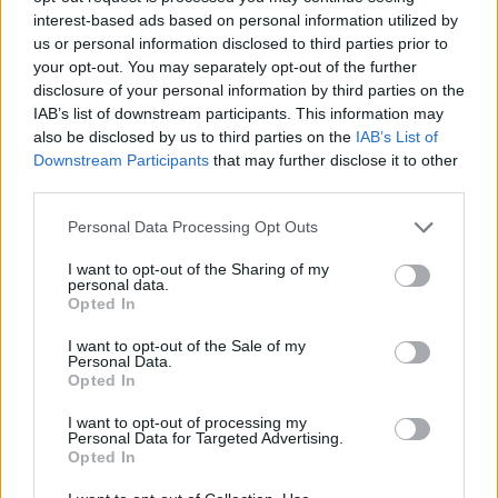
interest-based ads based on personal information utilized by
us or personal information disclosed to third parties prior to
Μικρή ένταση προκλήθηκε νωρίτερα στην
your opt-out. You may separately opt-out of the further
περιοχή κοντά στο
τελωνείο των Ευζώνων
, στα
disclosure of your personal information by third parties on the
σύνορα της Ελλάδας με την ΠΓΔΜ, όταν αγρότης
IAB’s list of downstream participants. This information may
επιχείρησε με το τρακτέρ του να παρακάμψει τις
also be disclosed by us to third parties on the
IAB’s List of
αστυνομικές δυνάμεις και να κατεθυνθεί στον
Downstream Participants
that may further disclose it to other
κόμβο της Ειδομένης
, όπου οι αγρότες θέλουν
third parties.
να στήσουν το μπλόκο τους.
Please note that this website/app uses one or more Google
Personal Data Processing Opt Outs
services and may gather and store information including but
Σχετικά Θέματα:
not limited to your visit or usage behaviour. You may click to
I want to opt-out of the Sharing of my
personal data.
grant or deny consent to Google and its third-party tags to
Κλιμακώνουν τις κινητοποιήσεις τους οι
Opted In
use your data for below specified purposes in below Google
αγρότες- Πού θα στήσουν μπλόκα
consent section.
I want to opt-out of the Sale of my
Personal Data.
Opted In
Πολλαπλασιάζονται τα μπλόκα αγροτών και
κτηνοτρόφων σε κεντρική και δυτική
I want to opt-out of processing my
Μακεδονία
Personal Data for Targeted Advertising.
Opted In
Oι αγρότες της Αιγιάλειας θα συνεχίσουν τον