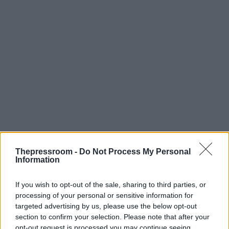
Thepressroom -
Do Not Process My Personal
Information
If you wish to opt-out of the sale, sharing to third parties, or
processing of your personal or sensitive information for
targeted advertising by us, please use the below opt-out
section to confirm your selection. Please note that after your
Ένταση κοντά στο τελωνείο των Ευζώνων
opt-out request is processed you may continue seeing