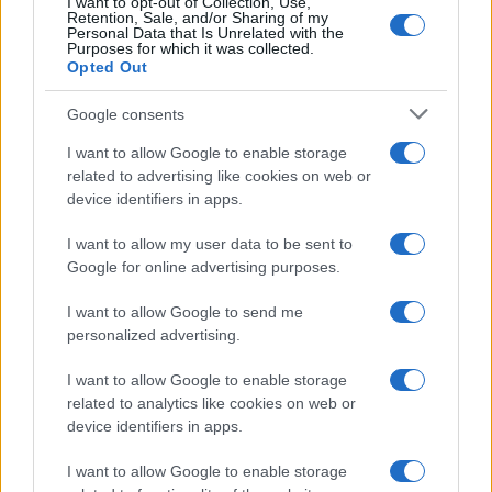
I want to opt-out of Collection, Use,
Retention, Sale, and/or Sharing of my
αποτέλεσμα των διαφορετικών προσεγγίσεων των
Personal Data that Is Unrelated with the
κυβερνήσεων στους περιορισμούς της πανδημίας,
Purposes for which it was collected.
των δομών των πόλεων, των επιχειρηματικών
Opted Out
κέντρων στο κέντρο της πόλης και της ικανότητας
των εργαζομένων να δουλεύουν από απόσταση».
Google consents
I want to allow Google to enable storage
related to advertising like cookies on web or
TAGS
device identifiers in apps.
ΜΠΟΤΙΛΙΑΡΙΣΜΑ
ΚΙΝΗΣΗ
ΑΘΗΝΑ
ΟΔΗΓΟΙ
I want to allow my user data to be sent to
ΑΥΤΟΚΙΝΗΤΑ
ΤΑΧΥΤΗΤΑ
ΘΕΣΣΑΛΟΝΙΚΗ
Google for online advertising purposes.
I want to allow Google to send me
personalized advertising.
Ροή Ειδήσεων
I want to allow Google to enable storage
related to analytics like cookies on web or
ΕΛΛΑΔΑ
device identifiers in apps.
08/08/26 - 10:35
I want to allow Google to enable storage
«Οι πυρκαγιές έχουν και μακροπρόθεσμους κινδύνους»