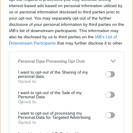
Φυσικά,
πρόβλημα με μποτιλιάρισμα και
interest-based ads based on personal information utilized by
μεγάλη κίνηση έχει και η Θεσσαλονίκη,
η οποία
us or personal information disclosed to third parties prior to
βιώνει σαφώς πιο βελτιωμένες καταστάσεις σε
your opt-out. You may separately opt-out of the further
σχέση με την Αθήνα. Βρίσκεται στην 48η θέση,
disclosure of your personal information by third parties on the
παγκοσμίως, στον χάρτη των πολυσύχναστων
IAB’s list of downstream participants. This information may
πόλεων, ενώ
ο μέσος οδηγός μέσα στο 2021
also be disclosed by us to third parties on the
IAB’s List of
είχε συνολικά 22 χαμένες ώρες.
Downstream Participants
that may further disclose it to other
third parties.
Ο μέσος όρος ταχύτητας το 2020 στο κέντρο της
Please note that this website/app uses one or more Google
Personal Data Processing Opt Outs
πόλης ήταν 20χλμ/ώρα, ενώ το 2019 ήταν μόλις
services and may gather and store information including but
18 χλμ/ώρα. Λίγο πιο περιφερειακά η μέση
not limited to your visit or usage behaviour. You may click to
I want to opt-out of the Sharing of my
ταχύτητα ήταν 23 χλμ/ώρα το 2020, έναντι 25χλμ/
personal data.
grant or deny consent to Google and its third-party tags to
ώρα που ήταν το 2019. Μέσα στον αστικό ιστό ο
Opted In
use your data for below specified purposes in below Google
μέσος όρος ταχύτητας ήταν 18χλμ/ώρα το 2020,
consent section.
έναντι 13χλμ/ώρα που ήταν το 2019.
I want to opt-out of the Sale of my
Personal Data.
Opted In
Η μελέτη, την οποία υπογράφει ο αναλυτής της
I want to opt-out of processing my
εταιρείας INRIX Inc,
Bob Pishue,
επεσήμανε ότι
Personal Data for Targeted Advertising.
«η κίνηση στους δρόμους είναι ένας δείκτης στενά
Opted In
συνδεδεμένος με την οικονομική δραστηριότητα και
την ανάκαμψη. Οι έντονες διαφορές είναι το