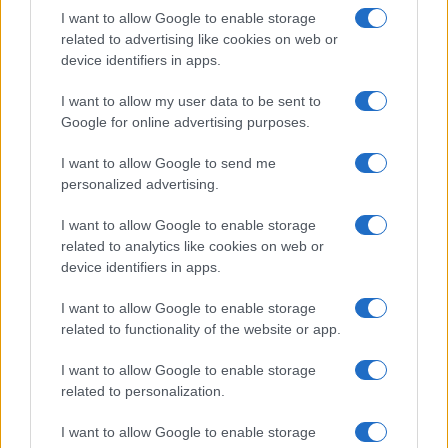
I want to allow Google to enable storage
related to advertising like cookies on web or
device identifiers in apps.
Ροή Ειδήσεων
I want to allow my user data to be sent to
Google for online advertising purposes.
ΑΜΥΝΑ
I want to allow Google to send me
09/08/26 - 12:00
personalized advertising.
9 Αυγούστου 1945: Η ρίψη της δεύτερης και τελευταίας
ατομικής βόμβας στο Ναγκασάκι, τρεις μέρες μετά την
I want to allow Google to enable storage
πρώτη ρίψη στη Χιροσίμα
related to analytics like cookies on web or
ΑΜΥΝΑ
device identifiers in apps.
09/08/26 - 11:37
9 Αυγούστου 1823 : Σκοτώνεται πολεμώντας τους
I want to allow Google to enable storage
Τουρκαλβανούς ο Μάρκος Μπότσαρης
related to functionality of the website or app.
ΔΙΕΘΝΗ
09/08/26 - 11:31
I want to allow Google to enable storage
related to personalization.
Αυστραλία: Δύο επιβατηγά αεροπλάνα απέφυγαν παρά
λίγο μια σύγκρουση στον διάδρομο προσγείωσης/
απογείωσης στο αεροδρόμιο του Σίδνεϊ
I want to allow Google to enable storage
ΑΜΥΝΑ