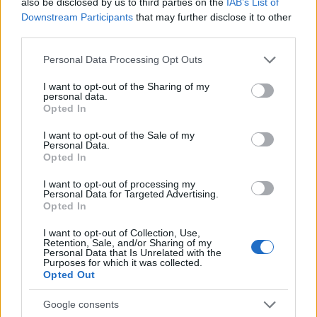
also be disclosed by us to third parties on the
IAB’s List of
Β. Παπαγεωργόπουλου
Downstream Participants
that may further disclose it to other
third parties.
Θεσσαλονίκη: Με την εξέταση της Αράπογλου
συνεχίστηκε η δίκη για την «Παγία»
Please note that this website/app uses one or more Google
Personal Data Processing Opt Outs
services and may gather and store information including but
not limited to your visit or usage behaviour. You may click to
I want to opt-out of the Sharing of my
Να παραμείνει η ποινή του Β.
personal data.
grant or deny consent to Google and its third-party tags to
Παπαγεωργόπουλου ζητεί αντεισαγγελέας του
Opted In
use your data for below specified purposes in below Google
Αρείου Πάγου
consent section.
I want to opt-out of the Sale of my
Personal Data.
Σε νέα δίκη Παπαγεωργόπουλος και Λεμούσιας
Opted In
I want to opt-out of processing my
Personal Data for Targeted Advertising.
Opted In
I want to opt-out of Collection, Use,
Retention, Sale, and/or Sharing of my
TAGS
Personal Data that Is Unrelated with the
Purposes for which it was collected.
ΘΕΣΣΑΛΟΝΙΚΗ
ΒΑΣΙΛΗΣ ΠΑΠΑΓΕΩΡΓΟΠΟΥΛΟΣ
Opted Out
ΙΑΤΡΙΚΟΣ ΦΑΚΕΛΟΣ
ΕΠΑΝΕΞΕΤΑΣΗ ΙΑΤΡΙΚΟΥ ΦΑΚΕΛΟΥ
ΣΚΙ
Google consents
ΑΠΑΝΤΗΣΗ ΠΑΠΑΓΕΩΡΓΟΠΟΥΛΟΥ