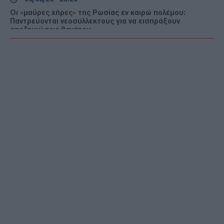
Οι «μαύρες χήρες» της Ρωσίας εν καιρώ πολέμου:
Παντρεύονται νεοσύλλεκτους για να εισπράξουν
αποζημιώσεις θανάτου
ΔΙΕΘΝΗ
06/08/26 - 23:16
Γερμανία: Νέο δημοσκοπικό ρεκόρ για το ακροδεξιό AfD
και βαριά φθορά για τον Μερτς
ΤΟΥΡΚΙΑ
06/08/26 - 22:47
Από τα πλαστά διαβατήρια στα δίκτυα διακίνησης: Ο
ρόλος της Τουρκίας στις σύγχρονες μεταναστευτικές
διαδρομές
ΕΛΛΑΔΑ
06/08/26 - 22:34
Marfin: Έφθασε στην Ελλάδα η 46χρονη κατηγορούμενη -
Ενώπιον της Εισαγγελίας την Παρασκευή
ΑΜΥΝΑ
06/08/26 - 22:26
DHC-515: Άρχισε στον Καναδά η κατασκευή του πρώτου
ελληνικού σύγχρονου δασοπυροσβεστικού αεροσκάφους