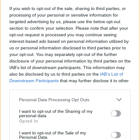
If you wish to opt-out of the sale, sharing to third parties, or
Στην Ευρωπαϊκή Ημέρα Καθαρισμού συμμετείχε
processing of your personal or sensitive information for
και πάλι δυναμικά η εκπαιδευτική κοινότητα, με
87
targeted advertising by us, please use the below opt-out
νηπιαγωγεία, δημοτικά σχολεία, γυμνάσια και
section to confirm your selection. Please note that after your
λύκεια
, στα οποία κυρίαρχο στοιχείο ήταν παιδιά
opt-out request is processed you may continue seeing
και νέοι μέλη των προγραμμάτων «Παιδική
interest-based ads based on personal information utilized by
HELMEPA» και «Ναυτίλοι».
us or personal information disclosed to third parties prior to
your opt-out. You may separately opt-out of the further
disclosure of your personal information by third parties on the
IAB’s list of downstream participants. This information may
also be disclosed by us to third parties on the
IAB’s List of
Downstream Participants
that may further disclose it to other
third parties.
Please note that this website/app uses one or more Google
Personal Data Processing Opt Outs
services and may gather and store information including but
not limited to your visit or usage behaviour. You may click to
I want to opt-out of the Sharing of my
personal data.
grant or deny consent to Google and its third-party tags to
Opted In
use your data for below specified purposes in below Google
consent section.
I want to opt-out of the Sale of my
Personal Data.