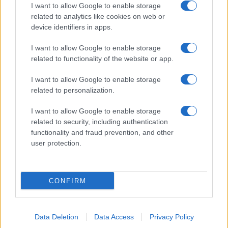
φορείς προστατευόμενων περιοχών,
I want to allow Google to enable storage
περιβαλλοντικές οργανώσεις και πολιτιστικούς
related to analytics like cookies on web or
συλλόγους, ναυτικούς ομίλους, πρωτοβουλίες
device identifiers in apps.
πολιτών και δύτες.
I want to allow Google to enable storage
related to functionality of the website or app.
Η HELMEPA σε ανακοίνωσή της, ευχαριστεί τους
τοπικούς φορείς, τους εκπαιδευτικούς, τις
I want to allow Google to enable storage
εταιρείες και οργανισμούς για τη συνεργασία
related to personalization.
στην υλοποίηση των δράσεων, την Ελληνική
Εταιρεία Αξιοποίησης Ανακύκλωσης για την
I want to allow Google to enable storage
πολύτιμη υποστήριξη και όλους τους εθελοντές
related to security, including authentication
που συμμετείχαν και φέτος διαδίδοντας το
functionality and fraud prevention, and other
διαχρονικό μήνυμα της HELMEPA
«όχι
user protection.
σκουπίδια, όχι πλαστικά σε θάλασσες και
ακτές!»
.
CONFIRM
TAGS
ΑΚΤΕΣ
ΘΑΛΛΑΣΕΣ
ΠΑΡΑΛΙΕΣ
ΣΚΟΥΠΙΔΙΑ
Data Deletion
Data Access
Privacy Policy
ΚΑΘΑΡΙΣΜΟΣ
ΑΠΟΤΣΙΓΑΡΑ
ΠΛΑΣΤΙΚΑ
ΜΠΟΥΚΑΛΙΑ