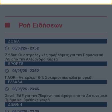
ΕΙΔΗΣΕΙΣ
Ροή Ειδήσεων
ΖΩΔΙΑ
06/08/26 - 23:52
Ζώδια: Οι αστρολογικές προβλέψεις για την Παρασκευή
7/8 από την Αλεξάνδρα Καρτά
SPORTS
06/08/26 - 23:52
ΠΑΟΚ - Άντερλεχτ 0-1: Σοκαρίστηκε αλλά μπορεί!!
ΕΛΛΑΔΑ
06/08/26 - 23:46
Χανιά: ΕΔΕ για την 75χρονη που έφυγε από το Αστυνομικό
Τμήμα και βρέθηκε νεκρή
ΔΙΕΘΝΗ
06/08/26 - 23:20