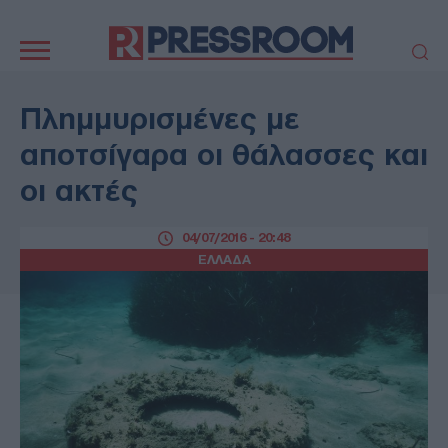
Κεντρική
πλοήγηση
ΠΟΛΙΤΙΚΗ
ΤΟΥΡΚΙΑ
Πλημμυρισμένες με
ΟΙΚΟΝΟΜΙΑ
ΕΛΛΑΔΑ
αποτσίγαρα οι θάλασσες και
ΕΚΚΛΗΣΙΑ
ΑΜΥΝΑ
οι ακτές
ΔΙΕΘΝΗ
ΚΥΠΡΟΣ
MEDIA
LIFESTYLE
04/07/2016 - 20:48
SPORTS
ΑΥΤΟΔΙΟΙΚΗΣΗ
ΕΛΛΑΔΑ
AUTO - MOTO
ΓΑΣΤΡΟΝΟΜΙΑ
ΥΓΕΙΑ
ΤΕΧΝΟΛΟΓΙΑ
ΠΑΡΑΞΕΝΑ
ΖΩΔΙΑ
ΑΡΘΡΟΓΡΑΦΙΑ