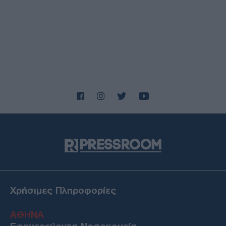
τορπιλάκατος του Β΄ Παγκοσμίου Πολέμου
ΔΙΕΘΝΗ
05/08/26 - 20:56
ΗΠΑ: Πυροβολισμοί στη Βόρεια Καρολίνα - Πληροφορίες
για νεκρούς και τραυματίες
ΕΛΛΑΔΑ
05/08/26 - 20:52
Σύμη: Εντοπίστηκε σορός κοντά στον Πανορμίτη -
Πιθανόν ανήκει σε αγνοούμενο Γερμανό τουρίστα
ΔΙΕΘΝΗ
05/08/26 - 20:24
Ιράν: Διαψεύδει συμμετοχή σε απευθείας συνομιλίες με
τις ΗΠΑ — Δεν αρκεί η επιτροφή στις δεσμεύσεις για το
Ορμούζ
ΔΙΕΘΝΗ
05/08/26 - 20:12
Οκτώ ναυτιλιακές ενώσεις κατά των διοδίων στo Στενό
Χρήσιμες Πληροφορίες
του Ορμούζ, ζητούν ελεύθερη διέλευση
ΔΙΕΘΝΗ
ΑΘΗΝΑ
05/08/26 - 20:04