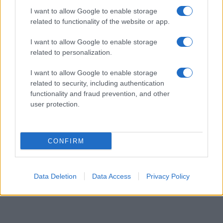
SPORTS
I want to allow Google to enable storage
related to functionality of the website or app.
05/08/26 - 23:25
Παναθηναϊκός - ΤΣΣΚΑ 1948 1-1: Το πάθημα να γίνει
I want to allow Google to enable storage
μάθημα στη Βουλγαρία
related to personalization.
ΖΩΔΙΑ
05/08/26 - 23:40
I want to allow Google to enable storage
Ζώδια: Οι αστρολογικές προβλέψεις για την Πέμπτη 6/8
related to security, including authentication
από την Αλεξάνδρα Καρτά
functionality and fraud prevention, and other
ΔΙΕΘΝΗ
user protection.
05/08/26 - 23:16
Financial Times: Επιστροφές 100 δισ. δολαρίων σε
επιχειρήσεις μετά την ακύρωση δασμών Τραμπ
CONFIRM
ΔΙΕΘΝΗ
05/08/26 - 23:03
Στην τελική ευθεία η συμφωνία Ιράν-Ομάν για το Στενό
Data Deletion
Data Access
Privacy Policy
του Ορμούζ — Ποια είναι τα βασικα σημεία
ΔΙΕΘΝΗ
05/08/26 - 22:49
ΗΠΑ: Τρεις νεκροί και ένας τραυματίας από