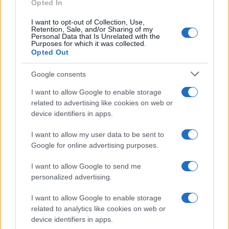
Opted In
ΑΚΟΛΟΥΘΗΣΤΕ ΜΑΣ ΣΤΟ GOOGLE
I want to opt-out of Collection, Use,
NEWS ΚΑΝΟΝΤΑΣ ΚΛΙΚ ΕΔΩ
Retention, Sale, and/or Sharing of my
Personal Data that Is Unrelated with the
Purposes for which it was collected.
Opted Out
TAGS
Google consents
ΠΕΡΙΣΤΕΡΙ
I want to allow Google to enable storage
ΔΙΕΎΘΥΝΣΗ ΔΊΩΞΗΣ ΚΥΒΕΡΝΟΕΓΚΛΉΜΑΤΟΣ
related to advertising like cookies on web or
ΠΑΙΔΙΚΗ ΠΟΡΝΟΓΡΑΦΙΑ
OPERATION KAMI
device identifiers in apps.
OPERATION PYTHON
ΥΛΙΚΌ ΣΕΞΟΥΑΛΙΚΉΣ ΚΑΚΟΠΟΊΗΣΗΣ ΑΝΗΛΊΚΩΝ
ΔΙΕΥΘΥΝΣΗ ΕΓΚΛΗΜΑΤΟΛΟΓΙΚΩΝ ΕΡΕΥΝΩΝ
I want to allow my user data to be sent to
ΕΛΛΗΝΙΚΗ ΑΣΤΥΝΟΜΙΑ
Google for online advertising purposes.
ΔΙΕΘΝΉΣ ΑΣΤΥΝΟΜΙΚΉ ΣΥΝΕΡΓΑΣΊΑ
ΣΎΛΛΗΨΗ 62ΧΡΟΝΟΥ
I want to allow Google to send me
personalized advertising.
I want to allow Google to enable storage
Ροή Ειδήσεων
related to analytics like cookies on web or
device identifiers in apps.