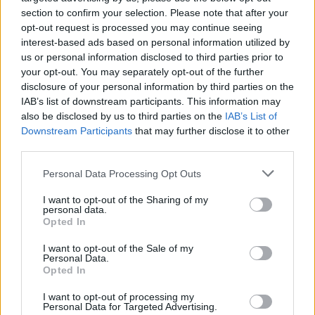
section to confirm your selection. Please note that after your
opt-out request is processed you may continue seeing
interest-based ads based on personal information utilized by
Κατά την επιτόπια εξέταση των ψηφιακών μέσων
us or personal information disclosed to third parties prior to
αποθήκευσης εντοπίστηκαν εκατοντάδες αρχεία
your opt-out. You may separately opt-out of the further
βίντεο που περιείχαν υλικό σεξουαλικής
disclosure of your personal information by third parties on the
κακοποίησης ανηλίκων. Σύμφωνα με τις Αρχές,
IAB’s list of downstream participants. This information may
στα αρχεία απεικονίζονταν κυρίως παιδιά ηλικίας
also be disclosed by us to third parties on the
IAB’s List of
κάτω των 15 ετών.
Downstream Participants
that may further disclose it to other
third parties.
Η ΕΛ.ΑΣ. γνωστοποίησε επίσης ότι ο 62χρονος
είχε απασχολήσει και στο παρελθόν τις διωκτικές
Please note that this website/app uses one or more Google
Personal Data Processing Opt Outs
αρχές για παρόμοια αδικήματα και είχε κριθεί
services and may gather and store information including but
προσωρινά κρατούμενος.
not limited to your visit or usage behaviour. You may click to
I want to opt-out of the Sharing of my
personal data.
grant or deny consent to Google and its third-party tags to
Opted In
use your data for below specified purposes in below Google
Τα κατασχεθέντα ψηφιακά πειστήρια πρόκειται να
consent section.
I want to opt-out of the Sale of my
αποσταλούν στη Διεύθυνση Εγκληματολογικών
Personal Data.
Ερευνών για περαιτέρω εργαστηριακή εξέταση,
Opted In
ενώ ο συλληφθείς οδηγήθηκε στην αρμόδια
εισαγγελική αρχή.
I want to opt-out of processing my
Personal Data for Targeted Advertising.