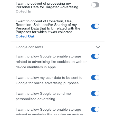
ακροαματικής διαδικασίας.
I want to opt-out of processing my
Personal Data for Targeted Advertising.
Opted In
ΑΚΟΛΟΥΘΗΣΤΕ ΜΑΣ ΣΤΟ GOOGLE
I want to opt-out of Collection, Use,
Retention, Sale, and/or Sharing of my
NEWS ΚΑΝΟΝΤΑΣ ΚΛΙΚ ΕΔΩ
Personal Data that Is Unrelated with the
Purposes for which it was collected.
Opted Out
TAGS
Google consents
ΔΙΚΗ ΓΙΑ ΤΑ ΤΕΜΠΗ
I want to allow Google to enable storage
ΤΡΙΜΕΛΈΣ ΕΦΕΤΕΊΟ ΚΑΚΟΥΡΓΗΜΆΤΩΝ ΛΆΡΙΣΑΣ
related to advertising like cookies on web or
ΚΩΣΤΑΣ ΑΧ. ΚΑΡΑΜΑΝΛΗΣ
ΠΑΡΑΒΑΣΗ ΚΑΘΗΚΟΝΤΟΣ
device identifiers in apps.
ΣΙΔΗΡΟΔΡΟΜΙΚΉ ΤΡΑΓΩΔΊΑ ΤΩΝ ΤΕΜΠΏΝ
ΝΟΜΙΚΟ ΣΥΜΒΟΥΛΙΟ ΤΟΥ ΚΡΑΤΟΥΣ
I want to allow my user data to be sent to
ΚΩΝΣΤΑΝΤΙΝΟΣ ΚΥΡΑΝΑΚΗΣ
ΤΗΛΕΟΠΤΙΚΉ ΚΆΛΥΨΗ ΤΗΣ ΔΊΚΗΣ
Google for online advertising purposes.
ΑΥΤΟΠΡΌΣΩΠΗ ΠΑΡΟΥΣΊΑ ΚΑΤΗΓΟΡΟΥΜΈΝΩΝ
ΑΚΡΟΑΜΑΤΙΚΉ ΔΙΑΔΙΚΑΣΊΑ ΓΙΑ ΤΑ ΤΈΜΠΗ
I want to allow Google to send me
ΕΙΣΑΓΓΕΛΙΚΗ ΠΡΟΤΑΣΗ
personalized advertising.
ΔΥΣΤΎΧΗΜΑ ΤΗΣ 28ΗΣ ΦΕΒΡΟΥΑΡΊΟΥ 2023
I want to allow Google to enable storage
related to analytics like cookies on web or