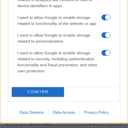
device identifiers in apps.
Ροή Ειδήσεων
I want to allow Google to enable storage
related to functionality of the website or app.
ΕΛΛΑΔΑ
I want to allow Google to enable storage
06/08/26 - 10:21
related to personalization.
Marfin: Εκδίδεται από τη Βρετανία η 46χρονη –
Οδηγείται στην Ανακρίτρια το πρωί της Παρασκευής
I want to allow Google to enable storage
ΠΟΛΙΤΙΚΗ
related to security, including authentication
06/08/26 - 10:18
functionality and fraud prevention, and other
Στ. Παπασταύρου: «Καμία ανεμογεννήτρια στα καμένα» —
user protection.
Το χρονοδιάγραμμα των έργων και οι ενισχύσεις στους
πληγέντες
ΕΛΛΑΔΑ
CONFIRM
06/08/26 - 10:05
Επικίνδυνο «κοκτέιλ» καύσωνα και ανέμων: Έρχονται
40άρια από το Σάββατο — Συναγερμός για πυρκαγιές
ΔΙΕΘΝΗ
Data Deletion
Data Access
Privacy Policy
06/08/26 - 09:54
Ρώμη: Αισιοδοξία ΗΠΑ για τις συνομιλίες Λιβάνου - Ισραήλ