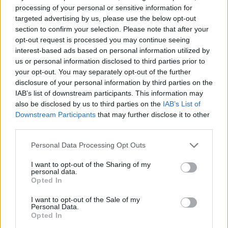
Η διαδικασία συνεχίζεται με την εξέταση άλλων
processing of your personal or sensitive information for
αιτημάτων που έχουν κατατεθεί σε προηγούμενες
targeted advertising by us, please use the below opt-out
συνεδριάσεις και παραμένουν σε εκκρεμότητα.
section to confirm your selection. Please note that after your
opt-out request is processed you may continue seeing
interest-based ads based on personal information utilized by
Μεταξύ αυτών περιλαμβάνεται το αίτημα για
us or personal information disclosed to third parties prior to
οπτικοακουστική κάλυψη και μετάδοση της δίκης,
your opt-out. You may separately opt-out of the further
καθώς και το αίτημα που αφορά την υποχρεωτική
disclosure of your personal information by third parties on the
αυτοπρόσωπη παρουσία των κατηγορουμένων
IAB’s list of downstream participants. This information may
κατά την εκδίκαση της υπόθεσης.
also be disclosed by us to third parties on the
IAB’s List of
Downstream Participants
that may further disclose it to other
Σημειώνεται ότι η εισαγγελική πρόταση ήταν
third parties.
απορριπτική ως προς το αίτημα τηλεοπτικής
Please note that this website/app uses one or more Google
κάλυψης της διαδικασίας.
Personal Data Processing Opt Outs
services and may gather and store information including but
not limited to your visit or usage behaviour. You may click to
I want to opt-out of the Sharing of my
Η δίκη για την τραγωδία των Τεμπών, που αφορά
personal data.
grant or deny consent to Google and its third-party tags to
το πολύνεκρο σιδηροδρομικό δυστύχημα της
Opted In
use your data for below specified purposes in below Google
28ης Φεβρουαρίου 2023, συνεχίζει να
consent section.
I want to opt-out of the Sale of my
συγκεντρώνει έντονο δημόσιο ενδιαφέρον, με το
Personal Data.
δικαστήριο να εξετάζει σειρά διαδικαστικών
Opted In
ζητημάτων πριν από την περαιτέρω εξέλιξη της