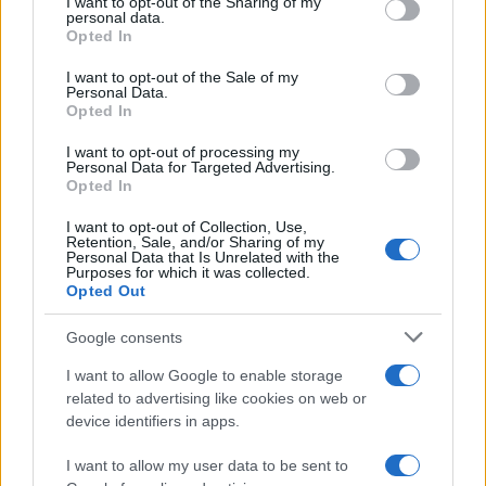
not limited to your visit or usage behaviour. You may click to
I want to opt-out of the Sharing of my
ΑΚΟΛΟΥΘΗΣΤΕ ΜΑΣ ΣΤΟ GOOGLE
personal data.
grant or deny consent to Google and its third-party tags to
NEWS ΚΑΝΟΝΤΑΣ ΚΛΙΚ ΕΔΩ
Opted In
use your data for below specified purposes in below Google
consent section.
I want to opt-out of the Sale of my
Personal Data.
Opted In
TAGS
I want to opt-out of processing my
SURVIVOR
SURVIVOR 2022
SURVIVOR 5
Personal Data for Targeted Advertising.
SURVIVOR ΣΤΑΘΗΣ ΣΧΙΖΑΣ
Opted In
ΣΤΑΘΗΣ ΣΧΙΖΑΣ ΓΙΑ ΜΑΙΗ ΕΜΜΑΝΟΥΗΛΙΔΟΥ
ΜΑΙΗ ΕΜΜΑΝΟΥΗΛΙΔΟΥ
I want to opt-out of Collection, Use,
Retention, Sale, and/or Sharing of my
Personal Data that Is Unrelated with the
Purposes for which it was collected.
Opted Out
Ροή Ειδήσεων
Google consents
I want to allow Google to enable storage
SPORTS
related to advertising like cookies on web or
05/08/26 - 23:25
device identifiers in apps.
Παναθηναϊκός - ΤΣΣΚΑ 1948 1-1: Το πάθημα να γίνει
μάθημα στη Βουλγαρία
I want to allow my user data to be sent to
ΖΩΔΙΑ