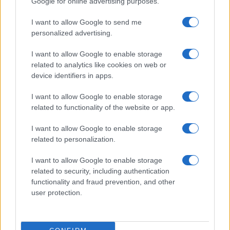
Google for online advertising purposes.
05/08/26 - 23:40
I want to allow Google to send me
Ζώδια: Οι αστρολογικές προβλέψεις για την Πέμπτη 6/8
personalized advertising.
από την Αλεξάνδρα Καρτά
ΔΙΕΘΝΗ
I want to allow Google to enable storage
05/08/26 - 23:16
related to analytics like cookies on web or
Financial Times: Επιστροφές 100 δισ. δολαρίων σε
device identifiers in apps.
επιχειρήσεις μετά την ακύρωση δασμών Τραμπ
ΔΙΕΘΝΗ
I want to allow Google to enable storage
05/08/26 - 23:03
related to functionality of the website or app.
Στην τελική ευθεία η συμφωνία Ιράν-Ομάν για το Στενό
του Ορμούζ — Ποια είναι τα βασικα σημεία
I want to allow Google to enable storage
ΔΙΕΘΝΗ
related to personalization.
05/08/26 - 22:49
I want to allow Google to enable storage
ΗΠΑ: Τρεις νεκροί και ένας τραυματίας από
related to security, including authentication
πυροβολισμούς στη Βόρεια Καρολίνα
functionality and fraud prevention, and other
ΕΛΛΑΔΑ
user protection.
05/08/26 - 22:44
Κλήρωση ΛΟΤΤΟ 2750 (5/8/2026): Δείτε τους τυχερούς
αριθμούς
ΔΙΕΘΝΗ